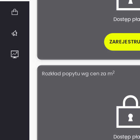
Dostęp pł
ZAREJESTRU
2
Rozkład popytu wg cen za m
Dostęp pł