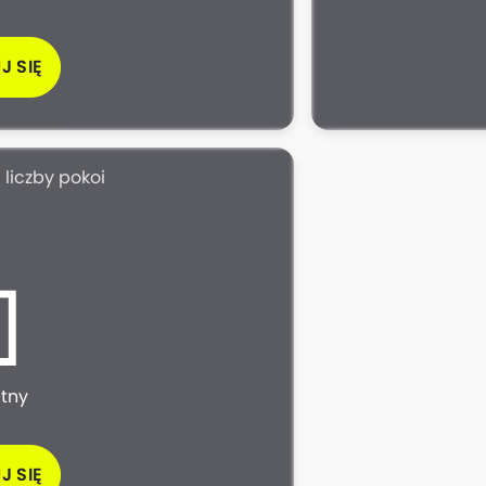
J SIĘ
 liczby pokoi
atny
J SIĘ