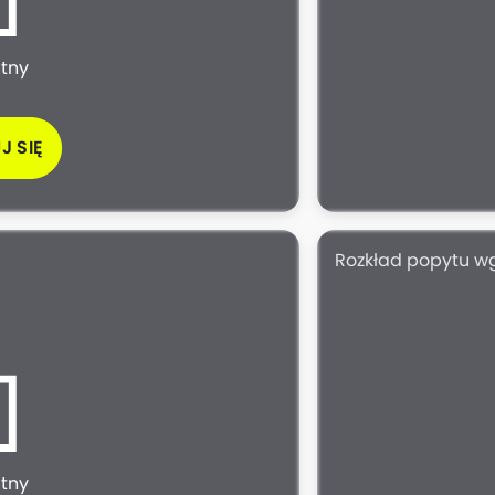
atny
J SIĘ
Rozkład popytu w
atny