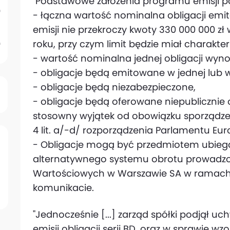
"Podstawowe założenia programu emisji po
- łączna wartość nominalna obligacji e
emisji nie przekroczy kwoty 330 000 000 zł
roku, przy czym limit będzie miał charakte
- wartość nominalna jednej obligacji wynosi
- obligacje będą emitowane w jednej lub w
- obligacje będą niezabezpieczone,
- obligacje będą oferowane niepublicznie o
stosowny wyjątek od obowiązku sporządzeni
4 lit. a/-d/ rozporządzenia Parlamentu Euro
- Obligacje mogą być przedmiotem ubieg
alternatywnego systemu obrotu prowadzo
Wartościowych w Warszawie SA w ramach 
komunikacie.
"Jednocześnie [...] zarząd spółki podjął 
emisji obligacji serii BD, oraz w sprawie wz