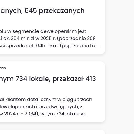
danych, 645 przekazanych
olu w segmencie deweloperskim jest
ok. 354 mln zł w 2025 r. (poprzednio 308
ści sprzedaż ok. 645 lokali (poprzednio 570
st aktualny cel w odniesieniu do
ych, deweloperskich i przedwstępnych
półka.
sowe
nym 734 lokale, przekazał 413
ał klientom detalicznym w ciągu trzech
deweloperskich i przedwstępnych, z
 2024 r. - 2084), w tym 734 lokale w
adto, na koniec okresu Grupa posiadała
minowaniu rezygnacji). Tym samym łączna