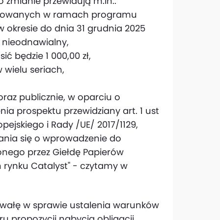
 zmianie przewidują m.in.:
mitowanych w ramach programu
 w okresie do dnia 31 grudnia 2025
r nieodnawialny,
ć będzie 1 000,00 zł,
 wielu seriach,
raz publicznie, w oparciu o
a prospektu przewidziany art. 1 ust
pejskiego i Rady /UE/ 2017/1129,
ania się o wprowadzenie do
nego przez Giełdę Papierów
rynku Catalyst" - czytamy w
uchwałę w sprawie ustalenia warunków
oru propozycji nabycia obligacji.