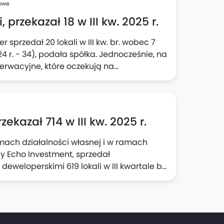
wartały 2025 r. wyniosła 2237 - umowy
sowe
wy rezerwacyjne, po wyeliminowaniu
przekazał 18 w III kw. 2025 r.
a spółka.
sprzedał 20 lokali w III kw. br. wobec 7
024 r. - 34), podała spółka. Jednocześnie, na
erwacyjne, które oczekują na
loperskie.
kazał 714 w III kw. 2025 r.
mach działalności własnej i w ramach
y Echo Investment, sprzedał
loperskimi 619 lokali w III kwartale br.
y Echo realizowana przez Grupę
III kwartale 2024 r. Liczba lokali
 (z czego 384 to bezpośrednio przekazania
 porównaniu do 341 lokali przekazanych w