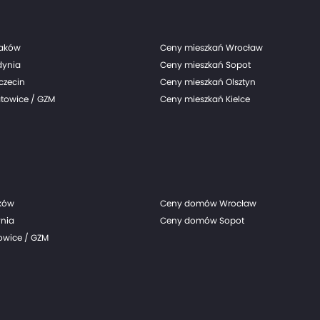
III kwartale 2024 r., podała spółka.
raków
Ceny mieszkań Wrocław
dynia
Ceny mieszkań Sopot
czecin
Ceny mieszkań Olsztyn
towice / GZM
Ceny mieszkań Kielce
ków
Ceny domów Wrocław
nia
Ceny domów Sopot
wice / GZM