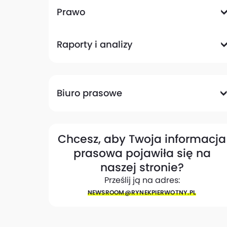
Komunikacyjna
Magazynowa
Plany zagospodarowania przestrzennego
Pozwolenia na budowę
Przetargi
Społeczna
Prawo
Analizy prawne
Zmiany w przepisach
Raporty i analizy
Analizy ekspertów
Raporty
Trendy rynkowe
Biuro prasowe
Biuro prasowe
Materiały dla mediów
Eksperci
My w mediach
Kontakt
Chcesz, aby Twoja informacja
prasowa pojawiła się na
naszej stronie?
Prześlij ją na adres:
NEWSROOM@​RYNEKPIERWOTNY.PL