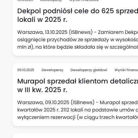
Dekpol podniósł cele do 625 sprze
lokali w 2025 r.
Warszawa, 13.10.2025 (ISBnews) - Zamiarem Dekp
osiągnięcie przychodów ze sprzedaży w wysokości 
mln zł), na które będzie składała się w szczególno
lokali) rozpoznana w wyniku finansowym, natomia
sprzedaży lokali na podstawie umów rezerwacyjn
wynosi 625 lokali (poprzednio 510 lokali), podała s
09.10.2025
Deweloperzy
Deweloperzy giełdowi
Wyniki finan
Murapol sprzedał klientom detalicz
w III kw. 2025 r.
Warszawa, 09.10.2025 (ISBnews) - Murapol sprzed
kwartałów 2025 r. 2112 lokali na podstawie umów 
wyłączeniem rezerwacji (w ciągu trzech kwartałów
samym III kwartale wobec 692 rok wcześniej. Pon
125 opłaconych umów rezerwacyjnych (po wyeli