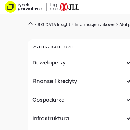
BIG DATA Insight
Informacje rynkowe
Atal 
WYBIERZ KATEGORIĘ
Deweloperzy
Deweloperzy giełdowi
Finanse i kredyty
Analizy i raporty
Informacje giełdowe
Informacje ogólne
Wyniki finansowe
Gospodarka
Banki
Biznes
Informacje z gospodarki
Infrastruktura