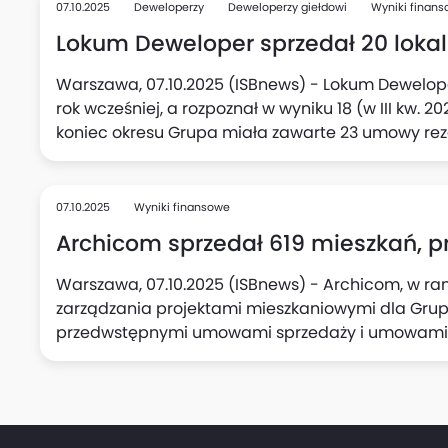
sprzedaż netto do klientów detalicznych za trzy k
07.10.2025
Deweloperzy
Deweloperzy giełdowi
Wyniki finan
deweloperskie, przedwstępne oraz opłacone umo
Lokum Deweloper sprzedał 20 lokali, 
rezygnacji (za trzy kwartały 2024 r. - 2234), podał
Warszawa, 07.10.2025 (ISBnews) - Lokum Deweloper 
rok wcześniej, a rozpoznał w wyniku 18 (w III kw. 2
koniec okresu Grupa miała zawarte 23 umowy rez
przekształcenie w umowy przedwstępne lub dewe
07.10.2025
Wyniki finansowe
Archicom sprzedał 619 mieszkań, prze
Warszawa, 07.10.2025 (ISBnews) - Archicom, w ra
zarządzania projektami mieszkaniowymi dla Grup
przedwstępnymi umowami sprzedaży i umowami dewe
(z czego 95 umów to bezpośrednio sprzedaż Grup
Archicom), w porównaniu do 589 umów zawartych w 
przekazanych klientom wyniosła w tym czasie 714
Grupy Echo realizowane przez Grupę Archicom), w