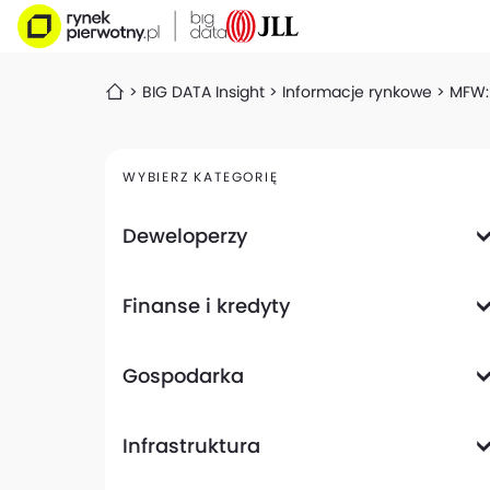
BIG DATA Insight
Informacje rynkowe
MFW: 
WYBIERZ KATEGORIĘ
Deweloperzy
Deweloperzy giełdowi
Finanse i kredyty
Analizy i raporty
Informacje giełdowe
Informacje ogólne
Wyniki finansowe
Gospodarka
Banki
Biznes
Informacje z gospodarki
Infrastruktura