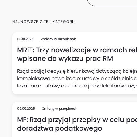
NAJNOWSZE Z TEJ KATEGORII
17.09.2025
Zmiany w przepisach
MRiT: Trzy nowelizacje w ramach r
wpisane do wykazu prac RM
Rząd podjął decyzję kierunkową dotyczącą kolejn
kompleksowe nowelizacje: ustawy o spółdzielnia
lokali oraz ustawy o ochronie praw lokatorów, uzy
Programowych Rady Ministrów, co oznacza przejś
formułowania konkretnych przepisów, podało Mini
najbliższych tygodniach resort skieruje cały goto
09.09.2025
Zmiany w przepisach
MF: Rząd przyjął przepisy w celu po
doradztwa podatkowego