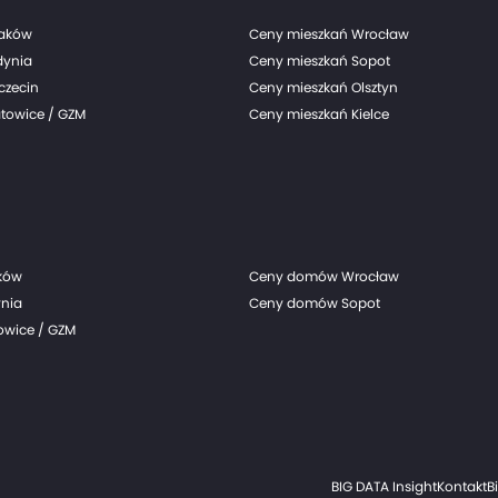
raków
Ceny mieszkań Wrocław
dynia
Ceny mieszkań Sopot
czecin
Ceny mieszkań Olsztyn
towice / GZM
Ceny mieszkań Kielce
ków
Ceny domów Wrocław
nia
Ceny domów Sopot
wice / GZM
BIG DATA Insight
Kontakt
B