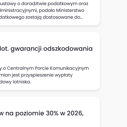
ie ustawy o doradztwie podatkowym oraz
inistracyjnymi, podało Ministerstwo
odatkowego zostają dostosowane do
ch i rynkowych w celu podniesienia
dot. gwarancji odszkodowania
awy o Centralnym Porcie Komunikacyjnym
ian jest przyspieszenie wypłaty
owy lotniska.
w na poziomie 30% w 2026,