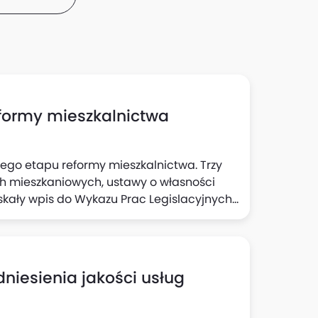
eformy mieszkalnictwa
ego etapu reformy mieszkalnictwa. Trzy
ch mieszkaniowych, ustawy o własności
skały wpis do Wykazu Prac Legislacyjnych i
cie od fazy koncepcyjnej do etapu
sterstwo Rozwoju i Technologii (MRiT). W
wy pakiet do konsultacji społecznych.
dniesienia jakości usług