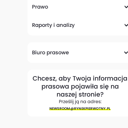
Komunikacyjna
Magazynowa
Plany zagospodarowania przestrzennego
Pozwolenia na budowę
Przetargi
Społeczna
Prawo
Analizy prawne
Zmiany w przepisach
Raporty i analizy
Analizy ekspertów
Raporty
Trendy rynkowe
Biuro prasowe
Biuro prasowe
Materiały dla mediów
Eksperci
My w mediach
Kontakt
Chcesz, aby Twoja informacja
prasowa pojawiła się na
naszej stronie?
Prześlij ją na adres:
NEWSROOM@​RYNEKPIERWOTNY.PL