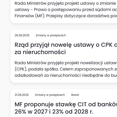
Rada Ministrów przyjęła projekt ustawy o zmian
ustawy - Prawo o postępowaniu przed sądami adm
Finansów (MF). Przepisy dotyczące doradztwa p
współczesnych realiów prawnych, technologiczny
jakości świadczonych usług.
26.08.2025
Zmiany w przepisach
Rząd przyjął nowelę ustawy o CPK 
za nieruchomości
Rada Ministrów przyjęła projekt nowelizacji ust
(CPK), podała spółka. Celem zaproponowanych zm
odszkodowań za nieruchomości niezbędne do bud
21.08.2025
Zmiany w przepisach
Banki
MF proponuje stawkę CIT od bankó
26% w 2027 i 23% od 2028 r.