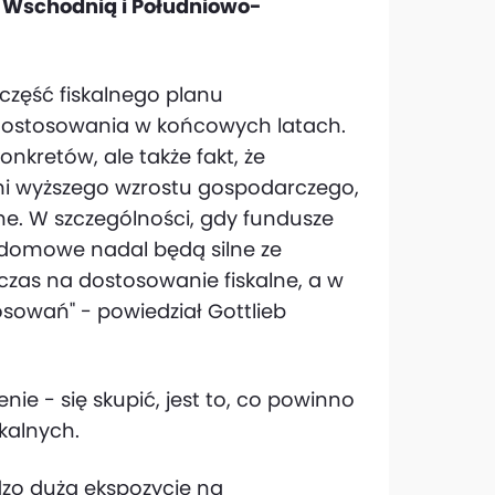
 Wschodnią i Południowo-
 część fiskalnego planu
je dostosowania w końcowych latach.
nkretów, ale także fakt, że
ami wyższego wzrostu gospodarczego,
lne. W szczególności, gdy fundusze
a domowe nadal będą silne ze
 czas na dostosowanie fiskalne, a w
tosowań" - powiedział Gottlieb
nie - się skupić, jest to, co powinno
kalnych.
zo dużą ekspozycję na