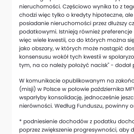
nieruchomości. Częściowo wynika to z tego
chodzi więc tylko o kredyty hipoteczne, ale t
posiadanie nieruchomości przez dłuższy cz
podatkowymi. Istnieją również preferencj
więc wiele kwestii, co do których można si
jako obszary, w których może nastąpić dos
konsensusu wokół tych kwestii w spolary
tym, na co należy położyć nacisk" - dodał
W komunikacie opublikowanym na zakończen
(misji) w Polsce w połowie października MF
wsparłyby konsolidację, jednocześnie jeszc
nierówności. Według Funduszu, powinny 
* podniesienie dochodów z podatku doch
poprzez zwiększenie progresywności, aby d