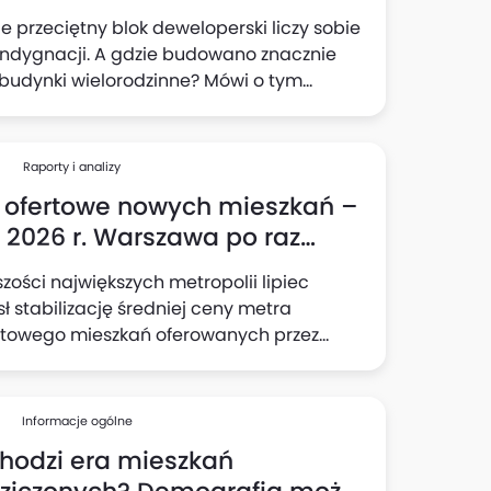
oczenie
e przeciętny blok deweloperski liczy sobie
ondygnacji. A gdzie budowano znacznie
budynki wielorodzinne? Mówi o tym
a mapa.
Raporty i analizy
 ofertowe nowych mieszkań –
r. Warszawa po raz
wszy od dawna w dół (wstępne
zości największych metropolii lipiec
)
sł stabilizację średniej ceny metra
towego mieszkań oferowanych przez
perów. Wzrost odnotowano tylko we
iu i Trójmieście, natomiast w Warszawie
 cena spadła po raz pierwszy od ośmiu
Informacje ogólne
cy - wynika ze wstępnych danych BIG DATA
hodzi era mieszkań
erwotny.pl.
dziczonych? Demografia może