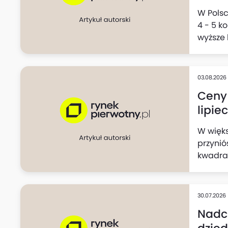
zask
W Polsc
4 - 5 k
wyższe 
ciekaw
03.08.2026
Ceny
lipiec 2026 
pier
W więks
dane
przynió
kwadra
dewelo
Wrocław
średnia
30.07.2026
miesię
Nadc
RynekPi
dzie