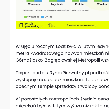
W ujęciu rocznym Łódź była w lutym jedyną
metra kwadratowego nowych mieszkań nie z
Górnośląsko-Zagłębiowskiej Metropolii wzro
Ekspert portalu RynekPierwotny.pl podkreś
występuje nadpodaż mieszkań. To oznacza, 
obecnym tempie sprzedaży trwałoby pona
W pozostałych metropoliach średnia ce
mieszkań była w lutym wyższa niż rok temu