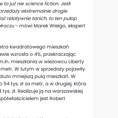
o już nie science fiction. Jeśli
rzedaży ekstremalnie drogie
ż relatywnie tanich, to ten pułap
łroczu
- mówi Marek Wielgo, ekspert
metra kwadratowego mieszkań
ie wzrosła o 4%, przekraczając
 m.in. mieszkania w wieżowcu Liberty
za metr. W lutym w sprzedaży pojawiły
z dużo mniejszą pulą mieszkań. W
 54 tys. zł za metr, a w drugiej, która
tys. zł. Realizuje ją na warszawskiej
półwłaścicielem jest Robert