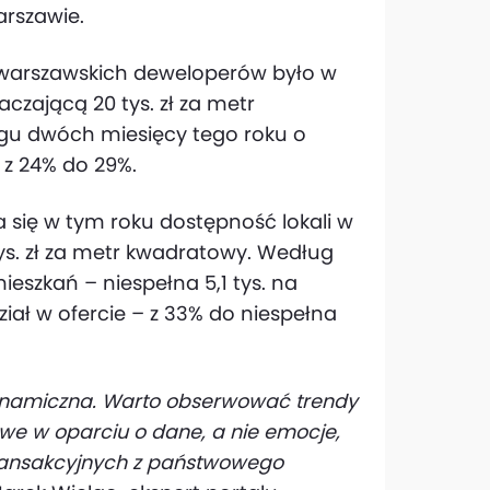
arszawie.
 warszawskich deweloperów było w
aczającą 20 tys. zł za metr
iągu dwóch miesięcy tego roku o
 z 24% do 29%.
 się w tym roku dostępność lokali w
tys. zł za metr kwadratowy. Według
ieszkań – niespełna 5,1 tys. na
dział w ofercie – z 33% do niespełna
ynamiczna. Warto obserwować trendy
e w oparciu o dane, a nie emocje,
transakcyjnych z państwowego