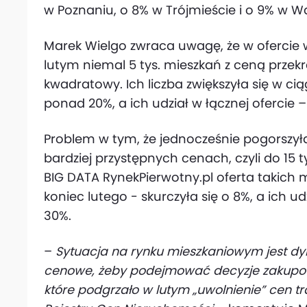
w Poznaniu, o 8% w Trójmieście i o 9% w W
Marek Wielgo zwraca uwagę, że w ofercie
lutym niemal 5 tys. mieszkań z ceną przekr
kwadratowy. Ich liczba zwiększyła się w c
ponad 20%, a ich udział w łącznej ofercie –
Problem w tym, że jednocześnie pogorszyła
bardziej przystępnych cenach, czyli do 15 
BIG DATA RynekPierwotny.pl oferta takich m
koniec lutego - skurczyła się o 8%, a ich u
30%.
–
Sytuacja na rynku mieszkaniowym jest d
cenowe, żeby podejmować decyzje zakupow
które podgrzało w lutym „uwolnienie” cen 