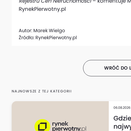
Rejestru Cen Nieruchomości
– komentuje Ma
RynekPierwotny.pl
Autor:
Marek Wielgo
Źródło:
RynekPierwotny.pl
WRÓĆ DO L
NAJNOWSZE Z TEJ KATEGORII
06.08.2026
Gdzi
najwy