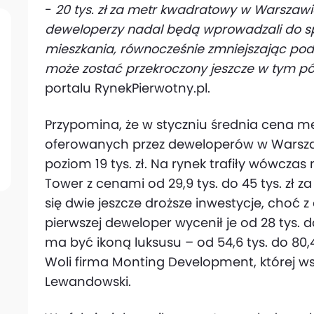
-
20 tys. zł za metr kwadratowy w Warszawie t
deweloperzy nadal będą wprowadzali do sp
mieszkania, równocześnie zmniejszając poda
może zostać przekroczony jeszcze w tym pó
portalu RynekPierwotny.pl.
Przypomina, że w styczniu średnia cena 
oferowanych przez deweloperów w Warszaw
poziom 19 tys. zł. Na rynek trafiły wówczas
Tower z cenami od 29,9 tys. do 45 tys. zł 
się dwie jeszcze droższe inwestycje, choć 
pierwszej deweloper wycenił je od 28 tys. do
ma być ikoną luksusu – od 54,6 tys. do 80,4 
Woli firma Monting Development, której ws
Lewandowski.