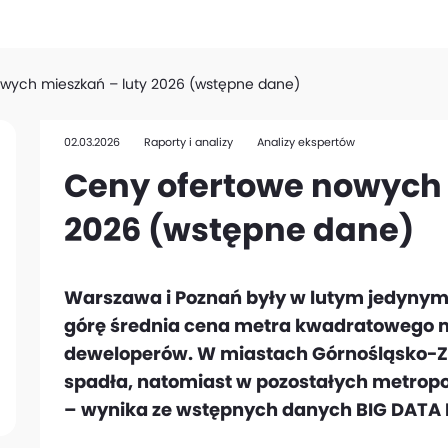
wych mieszkań – luty 2026 (wstępne dane)
02.03.2026
Raporty i analizy
Analizy ekspertów
Ceny ofertowe nowych 
2026 (wstępne dane)
Warszawa i Poznań były w lutym jedynymi
górę średnia cena metra kwadratowego 
deweloperów. W miastach Górnośląsko-Za
spadła, natomiast w pozostałych metropo
– wynika ze wstępnych danych BIG DATA 