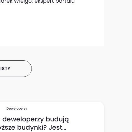
rek Wielgo, ekspert portalu
ISTY
Deweloperzy
e deweloperzy budują
ższe budynki? Jest