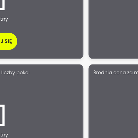
atny
J SIĘ
liczby pokoi
Średnia cena za 
atny