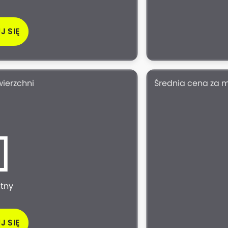
J SIĘ
wierzchni
Średnia cena za 
atny
J SIĘ