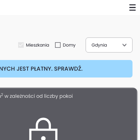
Mieszkania
Domy
Gdynia
YCH JEST PŁATNY. SPRAWDŹ.
2
m
w zależności od liczby pokoi