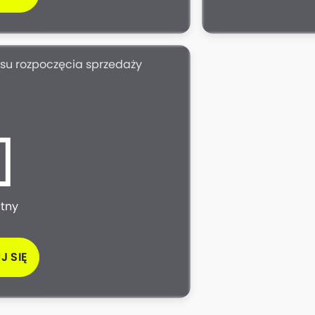
asu rozpoczęcia sprzedaży
atny
J SIĘ