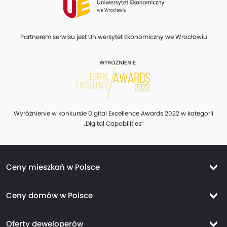
Partnerem serwisu jest Uniwersytet Ekonomiczny we Wrocławiu
Wyróżnienie w konkursie Digital Excellence Awards 2022 w kategorii
„Digital Capabilities”
Ceny mieszkań w Polsce
Ceny mieszkań Warszawa
Ceny domów w Polsce
Ceny mieszkań Kraków
Ceny domów Warszawa
Ceny mieszkań Wrocław
Oferty deweloperów