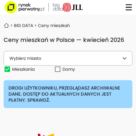
BIG DATA
Ceny mieszkań
Ceny mieszkań w Polsce — kwiecień 2026
Wybierz miasto
Mieszkania
Domy
DROGI UŻYTKOWNIKU, PRZEGLĄDASZ ARCHIWALNE
DANE. DOSTĘP DO AKTUALNYCH DANYCH JEST
PŁATNY. SPRAWDŹ.