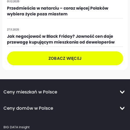
01.12.2025
Przedmieścia w natarciu – coraz więcej Polaków
wybiera życie poza miastem
27.11.2025
Jak negocjować w Black Friday? Jawność cen daje
przewagę kupującym mieszkania od deweloperów
ZOBACZ WIĘCEJ
Ceny mieszkań w Polsce
Ceny mieszkań Warszawa
Ceny domów w Polsce
Ceny mieszkań Kraków
Ceny domów Warszawa
Ceny mieszkań Wrocław
BIG DATA Insight
Ceny domów Kraków