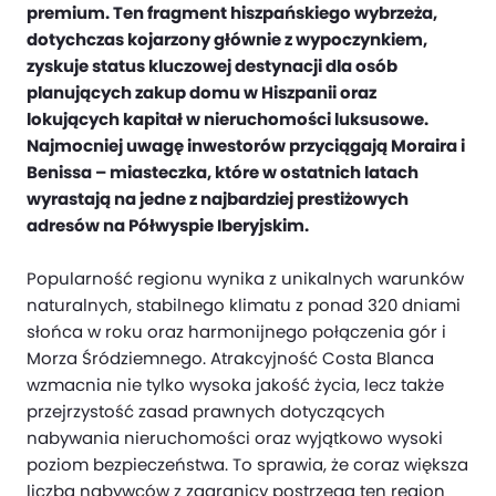
premium. Ten fragment hiszpańskiego wybrzeża,
dotychczas kojarzony głównie z wypoczynkiem,
zyskuje status kluczowej destynacji dla osób
planujących zakup domu w Hiszpanii oraz
lokujących kapitał w nieruchomości luksusowe.
Najmocniej uwagę inwestorów przyciągają Moraira i
Benissa – miasteczka, które w ostatnich latach
wyrastają na jedne z najbardziej prestiżowych
adresów na Półwyspie Iberyjskim.
Popularność regionu wynika z unikalnych warunków
naturalnych, stabilnego klimatu z ponad 320 dniami
słońca w roku oraz harmonijnego połączenia gór i
Morza Śródziemnego. Atrakcyjność Costa Blanca
wzmacnia nie tylko wysoka jakość życia, lecz także
przejrzystość zasad prawnych dotyczących
nabywania nieruchomości oraz wyjątkowo wysoki
poziom bezpieczeństwa. To sprawia, że coraz większa
liczba nabywców z zagranicy postrzega ten region