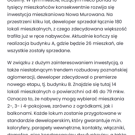
tysięcy mieszkańców konsekwentnie rozwija się
inwestycja mieszkaniowa Nowa Murowana. Na
przestrzeni kilku lat, deweloper sprzedał łącznie 180
lokali mieszkalnych, z czego zdecydowana większość
trafiła już w ręce nabywców. Aktualnie kończy się
realizacja budynku A, gdzie będzie 26 mieszkań, ale
wszystkie zostały sprzedane.
W związku z dużym zainteresowaniem inwestycją, a
także niesłabnącym trendem rozbudowy poznańskiej
aglomeracji, deweloper zdecydował o premierze
nowego etapu, tj. budynku B. Znajdzie się tutaj 14
lokali mieszkalnych o powierzchni od 46 do 79 mkw.
Oznacza to, że nabywcy mogą wybierać mieszkania
2-, 3- i 4-pokojowe, zarówno z ogródkami, jak i
balkonami. Każde lokum zostanie przygotowane w
standardzie deweloperskim, który gwarantuje m.in.
kaloryfery, parapety wewnętrzne, kontakty, włączniki,
domofon, piec kondensacyjny dwufunkcyjny, a także