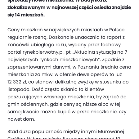
zlokalizowanym w najnowszej części osiedla znajdzie
się 14 mieszkań.
Ceny mieszkań w największych miastach w Polsce
regularnie rosną. Doskonale unaocznia to raport z
końcówki ubiegłego roku, wydany przez fachowy
portal rynekpierwotny.pl, pt. „Aktualna sytuacja na 7
największych rynkach mieszkaniowych”. Zgodnie z
zaprezentowanymi danymi, w Poznaniu średnia cena
mieszkania za mkw. w ofercie deweloperów to już
12 332 zł, co stanowi delikatną zwyżkę w stosunku do
listopada. Dość często skłania to klientów
poszukujących własnego mieszkania, by zajrzeć do
gmin ościennych, gdzie ceny są niższe albo w tej
samej kwocie można kupić większe mieszkanie, czy
nawet dom.
Stąd duża popularność między innymi Murowanej
Gośliny. W tym mieście, liczącym nieco ponad 10