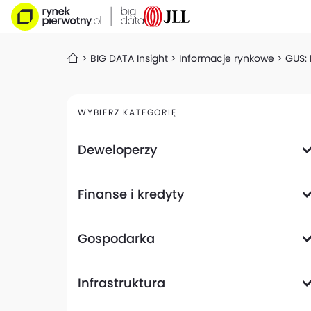
BIG DATA Insight
Informacje rynkowe
GUS: 
WYBIERZ KATEGORIĘ
Deweloperzy
Deweloperzy giełdowi
Finanse i kredyty
Analizy i raporty
Informacje giełdowe
Informacje ogólne
Wyniki finansowe
Gospodarka
Banki
Biznes
Informacje z gospodarki
Infrastruktura