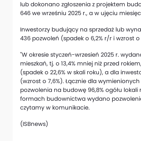
lub dokonano zgłoszenia z projektem budo
646 we wrześniu 2025 r., a w ujęciu miesię
Inwestorzy budujący na sprzedaż lub wyna
436 pozwoleń (spadek o 6,2% r/r i wzrost 
"W okresie styczeń-wrzesień 2025 r. wydan
mieszkań, tj. o 13,4% mniej niż przed rokie
(spadek o 22,6% w skali roku), a dla inwes
(wzrost o 7,6%). Łącznie dla wymieniony
pozwolenia na budowę 96,8% ogółu lokali 
formach budownictwa wydano pozwolenia 
czytamy w komunikacie.
(ISBnews)