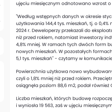
ujęciu miesięcznym odnotowano wzrost o 
"Według wstępnych danych w okresie styc
użytkowania 144,4 tys. mieszkań, tj. o 0,4%
2024 r. Deweloperzy przekazali do eksploatac
niż przed rokiem, natomiast inwestorzy indy
4,8% mniej. W ramach tych dwóch form 
nowych mieszkań. W pozostałych formach
5,1 tys. mieszkań" - czytamy w komunikacie
Powierzchnia użytkowa nowo wybudowanyc
czyli o 1,8% mniej niż przed rokiem. Przecię
osiągnęła poziom 88,6 m2, podał również 
Liczba mieszkań, których budowę rozpoczęto
i wyniosła 19 563, zaś w ujęciu miesięcznym