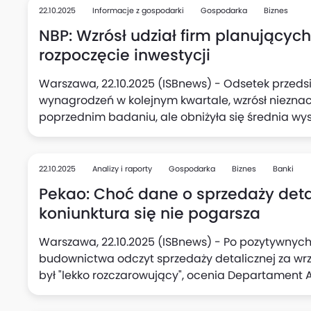
22.10.2025
Informacje z gospodarki
Gospodarka
Biznes
NBP: Wzrósł udział firm planującyc
rozpoczęcie inwestycji
Warszawa, 22.10.2025 (ISBnews) - Odsetek przedsi
wynagrodzeń w kolejnym kwartale, wzrósł niezna
poprzednim badaniu, ale obniżyła się średnia wy
podwyżki (do 5,1%, wobec 5,3% kwartał wcześniej),
kolei w kwartalnych planach aktywności inwestycy
deklarujących zamiar rozpoczęcia nowych inwesty
22.10.2025
Analizy i raporty
Gospodarka
Biznes
Banki
kwartale.
Pekao: Choć dane o sprzedaży detal
koniunktura się nie pogarsza
Warszawa, 22.10.2025 (ISBnews) - Po pozytywnych
budownictwa odczyt sprzedaży detalicznej za wrzesi
był "lekko rozczarowujący", ocenia Departament
Tym niemniej nie oznacza to pogorszenia koniunk
polskim konsumencie jest dalej w mocy, podkreśl