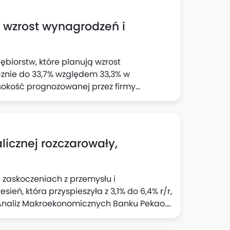
h wzrost wynagrodzeń i
ębiorstw, które planują wzrost
cznie do 33,7% względem 33,3% w
sokość prognozowanej przez firmy
 wynika z "Szybkiego Monitoringu NBP". Z
jnej wyraźnie wzrósł odsetek firm
cji: do 23,1% względem 22% z badania w II
icznej rozczarowały,
 zaskoczeniach z przemysłu i
eń, która przyspieszyła z 3,1% do 6,4% r/r,
 Analiz Makroekonomicznych Banku Pekao.
tury w sektorze, a "pozytywna opowieść" o
ili analitycy w komentarzu do danych GUS.