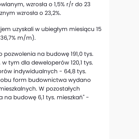
wlanym, wzrosła o 1,5% r/r do 23
cznym wzrosła o 23,2%.
jem uzyskali w ubiegłym miesiącu 15
o 36,7% m/m).
o pozwolenia na budowę 191,0 tys.
m, w tym dla deweloperów 120,1 tys.
torów indywidualnych - 64,8 tys.
ch obu form budownictwa wydano
mieszkalnych. W pozostałych
na budowę 6,1 tys. mieszkań" -