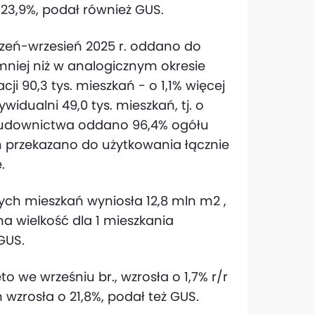
23,9%, podał również GUS.
zeń-wrzesień 2025 r. oddano do
 mniej niż w analogicznym okresie
ji 90,3 tys. mieszkań - o 1,1% więcej
widualni 49,0 tys. mieszkań, tj. o
budownictwa oddano 96,4% ogółu
 przekazano do użytkowania łącznie
.
h mieszkań wyniosła 12,8 mln m2 ,
tna wielkość dla 1 mieszkania
GUS.
 we wrześniu br., wzrosła o 1,7% r/r
 wzrosła o 21,8%, podał też GUS.