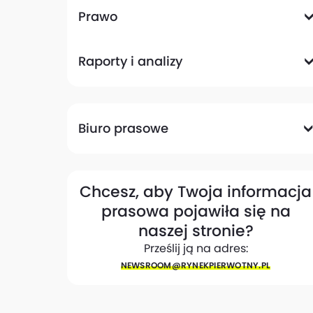
Komunikacyjna
Magazynowa
Plany zagospodarowania przestrzennego
Pozwolenia na budowę
Przetargi
Społeczna
Prawo
Analizy prawne
Zmiany w przepisach
Raporty i analizy
Analizy ekspertów
Raporty
Trendy rynkowe
Biuro prasowe
Biuro prasowe
Materiały dla mediów
Eksperci
My w mediach
Kontakt
Chcesz, aby Twoja informacja
prasowa pojawiła się na
naszej stronie?
Prześlij ją na adres:
NEWSROOM@​RYNEKPIERWOTNY.PL