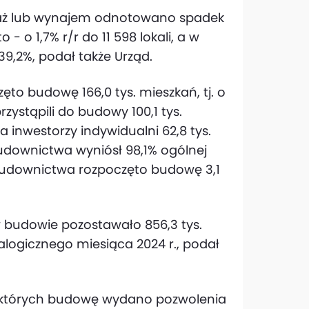
edaż lub wynajem odnotowano spadek
- o 1,7% r/r do 11 598 lokali, a w
9,2%, podał także Urząd.
ęto budowę 166,0 tys. mieszkań, tj. o
zystąpili do budowy 100,1 tys.
 a inwestorzy indywidualni 62,8 tys.
budownictwa wyniósł 98,1% ogólnej
budownictwa rozpoczęto budowę 3,1
 w budowie pozostawało 856,3 tys.
nalogicznego miesiąca 2024 r., podał
na których budowę wydano pozwolenia