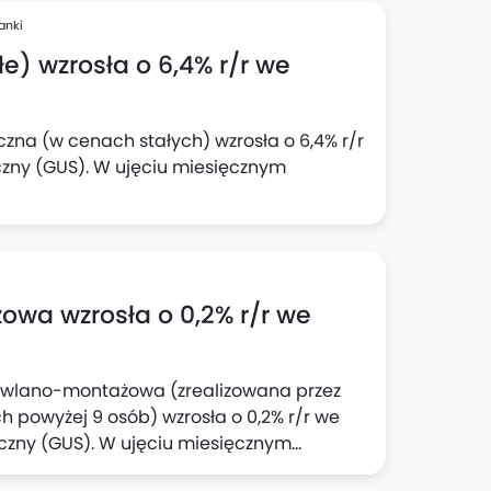
anki
e) wzrosła o 6,4% r/r we
czna (w cenach stałych) wzrosła o 6,4% r/r
czny (GUS). W ujęciu miesięcznym
wa wzrosła o 0,2% r/r we
dowlano-montażowa (zrealizowana przez
 powyżej 9 osób) wzrosła o 0,2% r/r we
yczny (GUS). W ujęciu miesięcznym