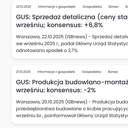
22.10.2025
Informacje z gospodarki
Gospodarka
Biznes
B
GUS: Sprzedaż detaliczna (ceny stał
wrześniu; konsensus: +6,8%
Warszawa, 22.10.2025 (ISBnews) - Sprzedaż detali
we wrześniu 2025 r., podał Główny Urząd Statysty
odnotowano spadek o 2,7%.
21.10.2025
Informacje z gospodarki
Gospodarka
Biznes
GUS: Produkcja budowlano-montażo
wrześniu: konsensus: -2%
Warszawa, 20.10.2025 (ISBnews) - Produkcja bu
przedsiębiorstwa budowlane o liczbie pracujących
wrześniu br., poinformował Główny Urząd Statyst
odnotowano wzrost o 20,6%.