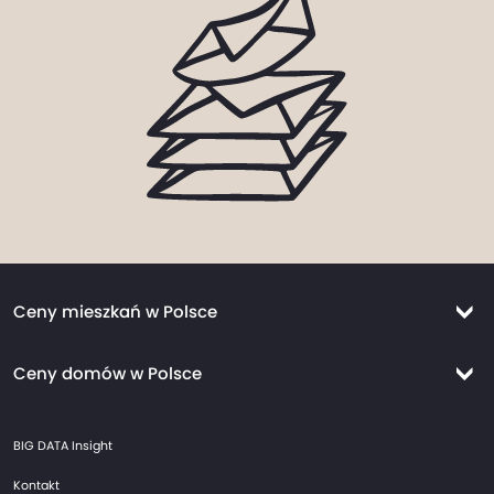
Ceny mieszkań w Polsce
Ceny mieszkań Warszawa
Ceny domów w Polsce
Ceny mieszkań Kraków
Ceny domów Warszawa
Ceny mieszkań Wrocław
BIG DATA Insight
Ceny domów Kraków
Ceny mieszkań Trójmiasto
Kontakt
Ceny domów Wrocław