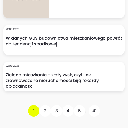
22.09.2025
W danych GUS budownictwa mieszkaniowego powrót
do tendencji spadkowej
22.09.2025
Zielone mieszkanie - złoty zysk, czyli jak
zrównoważone nieruchomości biją rekordy
opłacalności
1
2
3
4
5
...
41