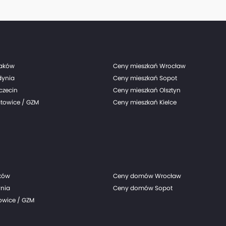
przekazanych klientom wyniosła w tym czasie 714
Grupy Echo realizowane przez Grupę Archicom), w
III kwartale 2024 r., podała spółka.
raków
Ceny mieszkań Wrocław
dynia
Ceny mieszkań Sopot
czecin
Ceny mieszkań Olsztyn
towice / GZM
Ceny mieszkań Kielce
ków
Ceny domów Wrocław
nia
Ceny domów Sopot
wice / GZM