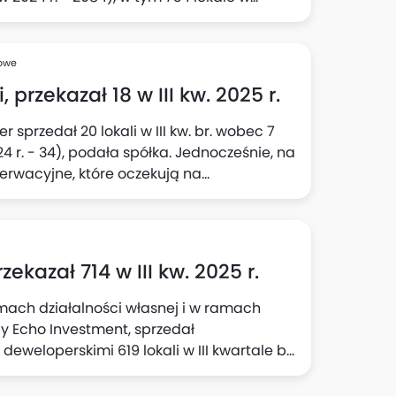
adto, na koniec okresu Grupa posiadała
minowaniu rezygnacji). Tym samym łączna
wartały 2025 r. wyniosła 2237 - umowy
sowe
wy rezerwacyjne, po wyeliminowaniu
przekazał 18 w III kw. 2025 r.
a spółka.
sprzedał 20 lokali w III kw. br. wobec 7
024 r. - 34), podała spółka. Jednocześnie, na
erwacyjne, które oczekują na
loperskie.
kazał 714 w III kw. 2025 r.
mach działalności własnej i w ramach
y Echo Investment, sprzedał
loperskimi 619 lokali w III kwartale br.
y Echo realizowana przez Grupę
III kwartale 2024 r. Liczba lokali