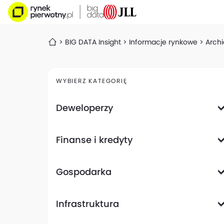
BIG DATA Insight
Informacje rynkowe
Archi
WYBIERZ KATEGORIĘ
Deweloperzy
Deweloperzy giełdowi
Finanse i kredyty
Analizy i raporty
Informacje giełdowe
Informacje ogólne
Wyniki finansowe
Gospodarka
Banki
Biznes
Informacje z gospodarki
Infrastruktura