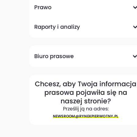
Komunikacyjna
Magazynowa
Plany zagospodarowania przestrzennego
Pozwolenia na budowę
Przetargi
Społeczna
Prawo
Analizy prawne
Zmiany w przepisach
Raporty i analizy
Analizy ekspertów
Raporty
Trendy rynkowe
Biuro prasowe
Biuro prasowe
Materiały dla mediów
Eksperci
My w mediach
Kontakt
Chcesz, aby Twoja informacja
prasowa pojawiła się na
naszej stronie?
Prześlij ją na adres:
NEWSROOM@​RYNEKPIERWOTNY.PL