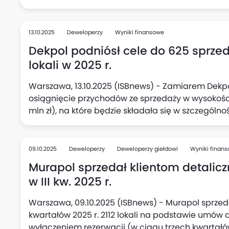
13.10.2025
Deweloperzy
Wyniki finansowe
Dekpol podniósł cele do 625 sprze
lokali w 2025 r.
Warszawa, 13.10.2025 (ISBnews) - Zamiarem Dekp
osiągnięcie przychodów ze sprzedaży w wysokości 
mln zł), na które będzie składała się w szczególno
lokali) rozpoznana w wyniku finansowym, natomia
sprzedaży lokali na podstawie umów rezerwacyjn
wynosi 625 lokali (poprzednio 510 lokali), podała s
09.10.2025
Deweloperzy
Deweloperzy giełdowi
Wyniki finan
Murapol sprzedał klientom detalicz
w III kw. 2025 r.
Warszawa, 09.10.2025 (ISBnews) - Murapol sprzed
kwartałów 2025 r. 2112 lokali na podstawie umów 
wyłączeniem rezerwacji (w ciągu trzech kwartałów