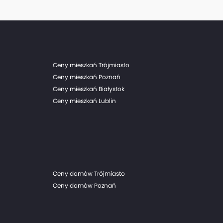
 (z czego 384 to bezpośrednio przekazania
 porównaniu do 341 lokali przekazanych w
Ceny mieszkań Trójmiasto
Ceny mieszkań Poznań
Ceny mieszkań Białystok
Ceny mieszkań Lublin
Ceny domów Trójmiasto
Ceny domów Poznań