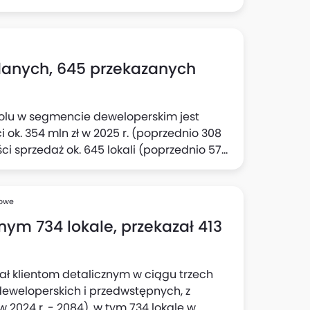
danych, 645 przekazanych
olu w segmencie deweloperskim jest
ok. 354 mln zł w 2025 r. (poprzednio 308
ści sprzedaż ok. 645 lokali (poprzednio 570
st aktualny cel w odniesieniu do
ych, deweloperskich i przedwstępnych
półka.
sowe
nym 734 lokale, przekazał 413
ał klientom detalicznym w ciągu trzech
deweloperskich i przedwstępnych, z
 2024 r. - 2084), w tym 734 lokale w