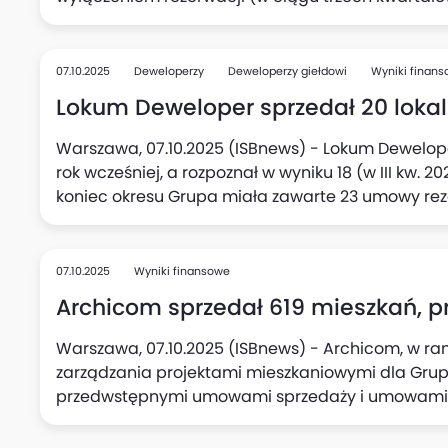
samym III kwartale wobec 692 rok wcześniej. Pon
125 opłaconych umów rezerwacyjnych (po wyeli
sprzedaż netto do klientów detalicznych za trzy k
07.10.2025
Deweloperzy
Deweloperzy giełdowi
Wyniki finan
deweloperskie, przedwstępne oraz opłacone umo
Lokum Deweloper sprzedał 20 lokali, 
rezygnacji (za trzy kwartały 2024 r. - 2234), podał
Warszawa, 07.10.2025 (ISBnews) - Lokum Deweloper 
rok wcześniej, a rozpoznał w wyniku 18 (w III kw. 2
koniec okresu Grupa miała zawarte 23 umowy rez
przekształcenie w umowy przedwstępne lub dewe
07.10.2025
Wyniki finansowe
Archicom sprzedał 619 mieszkań, prze
Warszawa, 07.10.2025 (ISBnews) - Archicom, w ra
zarządzania projektami mieszkaniowymi dla Grup
przedwstępnymi umowami sprzedaży i umowami dewe
(z czego 95 umów to bezpośrednio sprzedaż Grup
Archicom), w porównaniu do 589 umów zawartych w 