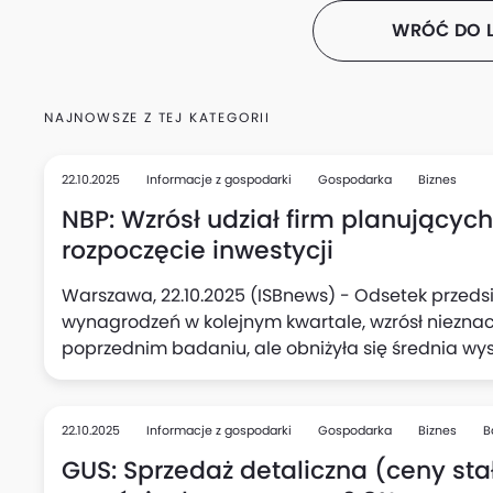
WRÓĆ DO L
NAJNOWSZE Z TEJ KATEGORII
22.10.2025
Informacje z gospodarki
Gospodarka
Biznes
NBP: Wzrósł udział firm planującyc
rozpoczęcie inwestycji
Warszawa, 22.10.2025 (ISBnews) - Odsetek przedsi
wynagrodzeń w kolejnym kwartale, wzrósł niezna
poprzednim badaniu, ale obniżyła się średnia wy
podwyżki (do 5,1%, wobec 5,3% kwartał wcześniej),
kolei w kwartalnych planach aktywności inwestycy
deklarujących zamiar rozpoczęcia nowych inwesty
22.10.2025
Informacje z gospodarki
Gospodarka
Biznes
B
kwartale.
GUS: Sprzedaż detaliczna (ceny stał