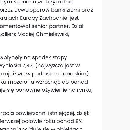
nym scenariuszu trzykrotnie.
 przez deweloperów banki ziemi oraz
krajach Europy Zachodniej jest
komentował senior partner, Dział
lliers Maciej Chmielewski,
wpłynęły na spadek stopy
yniosła 7,4% (najwyższa jest w
najniższa w podlaskim i opolskim).
roku może ona wzrosnąć do ponad
uje się ponowne ożywienie na rynku,
pcja powierzchni istniejącej, dzięki
erwszej połowie roku ponad 8%
rzchni znajduje się w obiektach