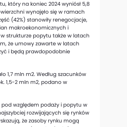
tu, który na koniec 2024 wyniósł 5,8
powierzchni wynajęło się w ramach
ęść (42%) stanowiły renegocjacje,
zmian makroekonomicznych i
 w strukturze popytu także w latach
ym, że umowy zawarte w latach
zyć i będą prawdopodobnie
ło 1,7 mln m2. Według szacunków
ok. 1,5-2 mln m2, podano w
em pod względem podaży i popytu w
najszybciej rozwijających się rynków
skazują, że zasoby rynku mogą