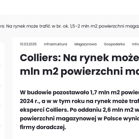
ers: Na rynek może trafić w br. ok. 1,5-2 mln m2 powierzchni mag
10.03.2025
Infrastruktura
Magazynowa
Gospodarka
Inf
Colliers: Na rynek może 
mln m2 powierzchni m
W budowie pozostawało 1,7 mln m2 powie
2024 r., a w w tym roku na rynek może traf
eksperci Colliers. Po oddaniu 2,6 mln m2 
powierzchni magazynowej w Polsce wynio
firmy doradczej.