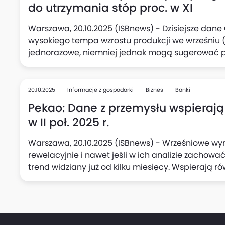
do utrzymania stóp proc. w XI
Warszawa, 20.10.2025 (ISBnews) - Dzisiejsze dan
wysokiego tempa wzrostu produkcji we wrześniu (7
jednorazowe, niemniej jednak mogą sugerować 
polskiego przemysłu, oceniają Adam Antoniak, Les
Makroekonomicznych ING Banku Śląskiego. Zauważa
w przetwórstwie oraz podwyższony wzrost wynagrod
20.10.2025
Informacje z gospodarki
Biznes
Banki
mogą skłonić Radę Polityki Pieniężnej (RPP) do p
Pekao: Dane z przemysłu wspierają
stóp procentowych w listopadzie.
w II poł. 2025 r.
Warszawa, 20.10.2025 (ISBnews) - Wrześniowe wyn
rewelacyjnie i nawet jeśli w ich analizie zachowa
trend widziany już od kilku miesięcy. Wspierają r
połowie tego roku, uważa Departament Analiz Ma
"niespodzianka" jest wg analityków banku warta ni
w jednym kwartale i zwiększa szanse, że PKB Polski w