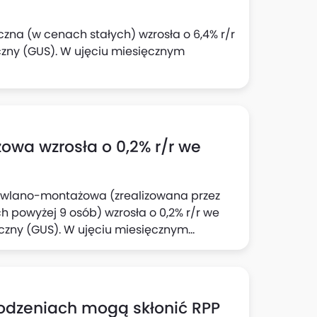
czna (w cenach stałych) wzrosła o 6,4% r/r
czny (GUS). W ujęciu miesięcznym
wa wzrosła o 0,2% r/r we
dowlano-montażowa (zrealizowana przez
 powyżej 9 osób) wzrosła o 0,2% r/r we
yczny (GUS). W ujęciu miesięcznym
rodzeniach mogą skłonić RPP