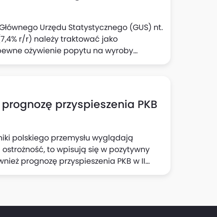
e Głównego Urzędu Statystycznego (GUS) nt.
,4% r/r) należy traktować jako
pewne ożywienie popytu na wyroby
zek Kąsek i Michał Rubaszek z Biura Analiz
ją również, że solidny wzrost aktywności
zeń w tym sektorze to czynniki, które
owstrzymania się przed kolejną obniżką
 prognozę przyspieszenia PKB
iki polskiego przemysłu wyglądają
ć ostrożność, to wpisują się w pozytywny
ównież prognozę przyspieszenia PKB w II
kroekonomicznych Banku Pekao. Dzisiejsza
eco mniej niż 0,1 pkt proc. we wzroście PKB
zrósł w III kwartale o 4% r/r.