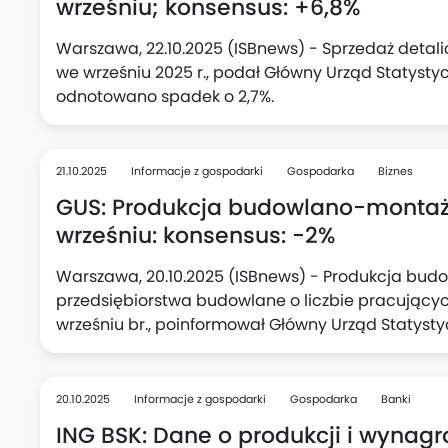
wrześniu; konsensus: +6,8%
Warszawa, 22.10.2025 (ISBnews) - Sprzedaż detali
we wrześniu 2025 r., podał Główny Urząd Statysty
odnotowano spadek o 2,7%.
21.10.2025
Informacje z gospodarki
Gospodarka
Biznes
GUS: Produkcja budowlano-montażo
wrześniu: konsensus: -2%
Warszawa, 20.10.2025 (ISBnews) - Produkcja bu
przedsiębiorstwa budowlane o liczbie pracujących
wrześniu br., poinformował Główny Urząd Statyst
odnotowano wzrost o 20,6%.
20.10.2025
Informacje z gospodarki
Gospodarka
Banki
ING BSK: Dane o produkcji i wynag