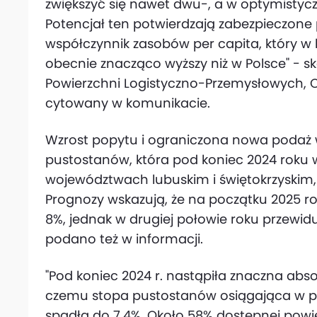
zwiększyć się nawet dwu-, a w optymistycz
Potencjał ten potwierdzają zabezpieczone
współczynnik zasobów per capita, który w 
obecnie znacząco wyższy niż w Polsce" - s
Powierzchni Logistyczno-Przemysłowych, Co
cytowany w komunikacie.
Wzrost popytu i ograniczona nowa podaż 
pustostanów, która pod koniec 2024 roku w
województwach lubuskim i świętokrzyskim, 
Prognozy wskazują, że na początku 2025 
8%, jednak w drugiej połowie roku przewid
podano też w informacji.
"Pod koniec 2024 r. nastąpiła znaczna absor
czemu stopa pustostanów osiągająca w pi
spadła do 7,4%. Około 58% dostępnej powie