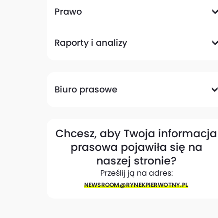
Komunikacyjna
Magazynowa
Plany zagospodarowania przestrzennego
Pozwolenia na budowę
Przetargi
Społeczna
Prawo
Analizy prawne
Zmiany w przepisach
Raporty i analizy
Analizy ekspertów
Raporty
Trendy rynkowe
Biuro prasowe
Biuro prasowe
Materiały dla mediów
Eksperci
My w mediach
Kontakt
Chcesz, aby Twoja informacja
prasowa pojawiła się na
naszej stronie?
Prześlij ją na adres:
NEWSROOM@​RYNEKPIERWOTNY.PL