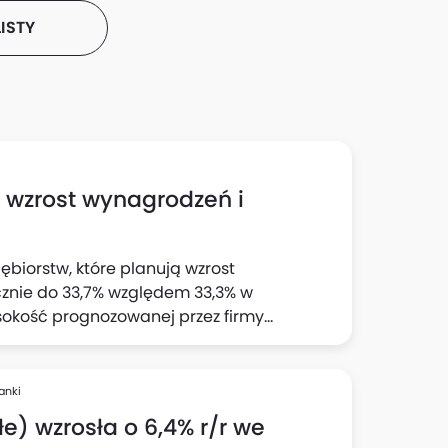
ISTY
h wzrost wynagrodzeń i
ębiorstw, które planują wzrost
cznie do 33,7% względem 33,3% w
sokość prognozowanej przez firmy
 wynika z "Szybkiego Monitoringu NBP". Z
jnej wyraźnie wzrósł odsetek firm
cji: do 23,1% względem 22% z badania w II
anki
e) wzrosła o 6,4% r/r we