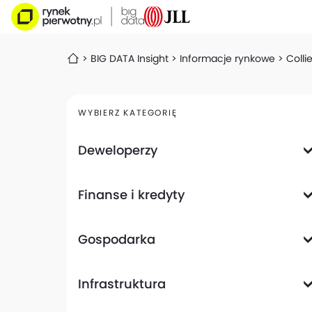
BIG DATA Insight
Informacje rynkowe
Colli
WYBIERZ KATEGORIĘ
Deweloperzy
Deweloperzy giełdowi
Finanse i kredyty
Analizy i raporty
Informacje giełdowe
Informacje ogólne
Wyniki finansowe
Gospodarka
Banki
Biznes
Informacje z gospodarki
Infrastruktura