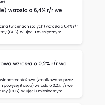
cji: do 23,1% względem 22% z badania w II
anki
e) wzrosła o 6,4% r/r we
czna (w cenach stałych) wzrosła o 6,4% r/r
czny (GUS). W ujęciu miesięcznym
wa wzrosła o 0,2% r/r we
dowlano-montażowa (zrealizowana przez
 powyżej 9 osób) wzrosła o 0,2% r/r we
yczny (GUS). W ujęciu miesięcznym