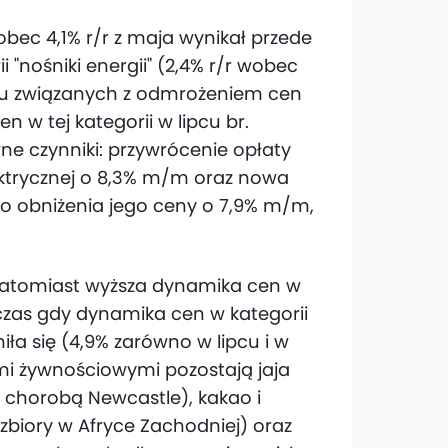
obec 4,1% r/r z maja wynikał przede
i "nośniki energii" (2,4% r/r wobec
roku związanych z odmrożeniem cen
n w tej kategorii w lipcu br.
e czynniki: przywrócenie opłaty
ektrycznej o 8,3% m/m oraz nowa
ę do obniżenia jego ceny o 7,9% m/m,
a natomiast wyższa dynamika cen w
dczas gdy dynamika cen w kategorii
iła się (4,9% zarówno w lipcu i w
ami żywnościowymi pozostają jaja
z chorobą Newcastle), kakao i
zbiory w Afryce Zachodniej) oraz