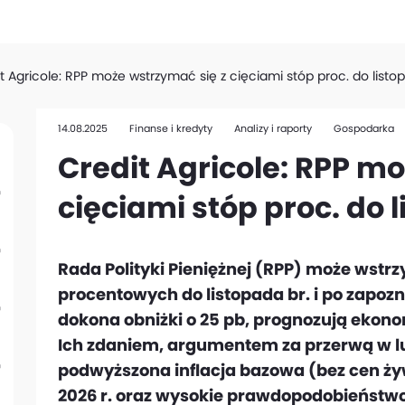
t Agricole: RPP może wstrzymać się z cięciami stóp proc. do listo
14.08.2025
Finanse i kredyty
Analizy i raporty
Gospodarka
Credit Agricole: RPP m
cięciami stóp proc. do 
Rada Polityki Pieniężnej (RPP) może wstrz
procentowych do listopada br. i po zapozn
dokona obniżki o 25 pb, prognozują ekonom
Ich zdaniem, argumentem za przerwą w luz
podwyższona inflacja bazowa (bez cen żywn
2026 r. oraz wysokie prawdopodobieństwo