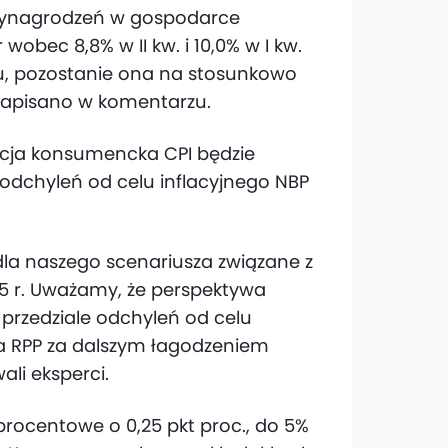
wynagrodzeń w gospodarce
 wobec 8,8% w II kw. i 10,0% w I kw.
 pozostanie ona na stosunkowo
napisano w komentarzu.
lacja konsumencka CPI będzie
odchyleń od celu inflacyjnego NBP
dla naszego scenariusza związane z
25 r. Uważamy, że perspektywa
 przedziale odchyleń od celu
la RPP za dalszym łagodzeniem
ali eksperci.
procentowe o 0,25 pkt proc., do 5%