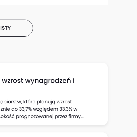
ISTY
h wzrost wynagrodzeń i
ębiorstw, które planują wzrost
cznie do 33,7% względem 33,3% w
sokość prognozowanej przez firmy
 wynika z "Szybkiego Monitoringu NBP". Z
jnej wyraźnie wzrósł odsetek firm