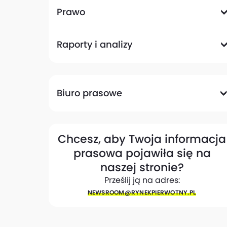
Komunikacyjna
Magazynowa
Plany zagospodarowania przestrzennego
Pozwolenia na budowę
Przetargi
Społeczna
Prawo
Analizy prawne
Zmiany w przepisach
Raporty i analizy
Analizy ekspertów
Raporty
Trendy rynkowe
Biuro prasowe
Biuro prasowe
Materiały dla mediów
Eksperci
My w mediach
Kontakt
Chcesz, aby Twoja informacja
prasowa pojawiła się na
naszej stronie?
Prześlij ją na adres:
NEWSROOM@​RYNEKPIERWOTNY.PL