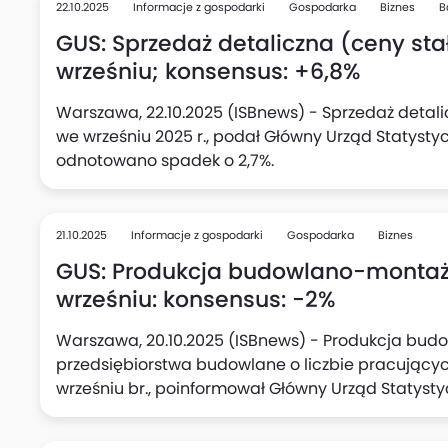
deklarujących zamiar rozpoczęcia nowych inwesty
22.10.2025
Informacje z gospodarki
Gospodarka
Biznes
B
kwartale.
GUS: Sprzedaż detaliczna (ceny stał
wrześniu; konsensus: +6,8%
Warszawa, 22.10.2025 (ISBnews) - Sprzedaż detali
we wrześniu 2025 r., podał Główny Urząd Statysty
odnotowano spadek o 2,7%.
21.10.2025
Informacje z gospodarki
Gospodarka
Biznes
GUS: Produkcja budowlano-montażo
wrześniu: konsensus: -2%
Warszawa, 20.10.2025 (ISBnews) - Produkcja bu
przedsiębiorstwa budowlane o liczbie pracujących
wrześniu br., poinformował Główny Urząd Statyst
odnotowano wzrost o 20,6%.