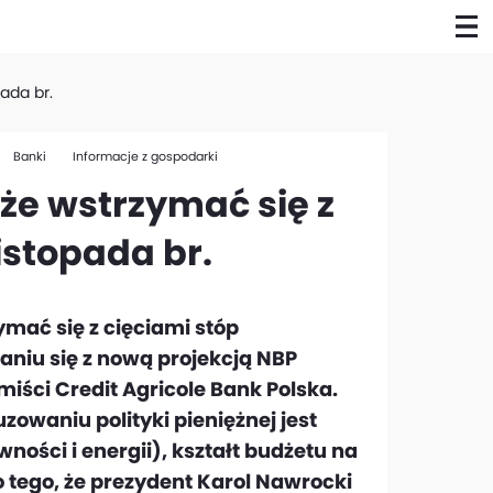
pada br.
Banki
Informacje z gospodarki
oże wstrzymać się z
listopada br.
ymać się z cięciami stóp
aniu się z nową projekcją NBP
iści Credit Agricole Bank Polska.
owaniu polityki pieniężnej jest
ości i energii), kształt budżetu na
 tego, że prezydent Karol Nawrocki