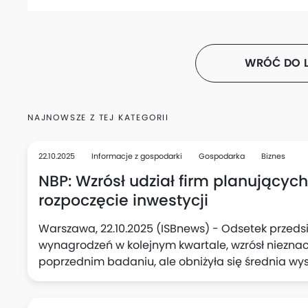
WRÓĆ DO L
NAJNOWSZE Z TEJ KATEGORII
22.10.2025
Informacje z gospodarki
Gospodarka
Biznes
NBP: Wzrósł udział firm planującyc
rozpoczęcie inwestycji
Warszawa, 22.10.2025 (ISBnews) - Odsetek przedsi
wynagrodzeń w kolejnym kwartale, wzrósł niezna
poprzednim badaniu, ale obniżyła się średnia wy
podwyżki (do 5,1%, wobec 5,3% kwartał wcześniej),
kolei w kwartalnych planach aktywności inwestycy