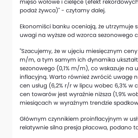
mięso wołowe i cielęce (efekt rekordowyc
podaż żywca)" - czytamy dalej.
Ekonomiści banku oceniają, że utrzymuje s
uwagi na wyższe od wzorca sezonowego ce
"Szacujemy, że w ujęciu miesięcznym ceny 
m/m, a tym samym ich dynamika ukształt
sezonowego (0,1% m/m), co wskazuje na u
inflacyjną. Warto również zwrócić uwagę 
cen usług (6,2% r/r w lipcu wobec 6,3% w
cen towarów jest wyraźnie niższa (1,9% wob
miesiącach w wyraźnym trendzie spadkowy
Głównym czynnikiem proinflacyjnym w usł
relatywnie silna presja płacowa, podano ta