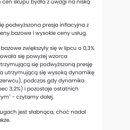
h cen skupu bydła z uwagi na niską
ię podwyższona presja inflacyjna z
ny bazowe i wysokie ceny usług.
bazowe zwiększyły się w lipcu o 0,3%
owała się powyżej wzorca
trzymującą się podwyższoną presję
na utrzymującą się wysoką dynamikę
 czerwcu), podczas gdy dynamika
ec 3,2%) i pozostaje ostatnich
m" - czytamy dalej.
ugach jest słabnąca, choć nadal
kże.