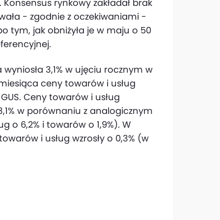
j. Konsensus rynkowy zakładał brak
wała - zgodnie z oczekiwaniami -
 tym, jak obniżyła je w maju o 50
ferencyjnej.
a wyniosła 3,1% w ujęciu rocznym w
 miesiąca ceny towarów i usług
 GUS. Ceny towarów i usług
 3,1% w porównaniu z analogicznym
ug o 6,2% i towarów o 1,9%). W
owarów i usług wzrosły o 0,3% (w