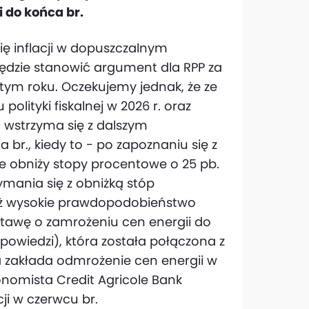
 do końca br.
ę inflacji w dopuszczalnym
będzie stanowić argument dla RPP za
 tym roku. Oczekujemy jednak, że ze
olityki fiskalnej w 2026 r. oraz
 wstrzyma się z dalszym
a br., kiedy to - po zapoznaniu się z
e obniży stopy procentowe o 25 pb.
ania się z obniżką stóp
ież wysokie prawdopodobieństwo
stawę o zamrożeniu cen energii do
powiedzi), która została połączona z
a zakłada odmrożenie cen energii w
onomista Credit Agricole Bank
ji w czerwcu br.