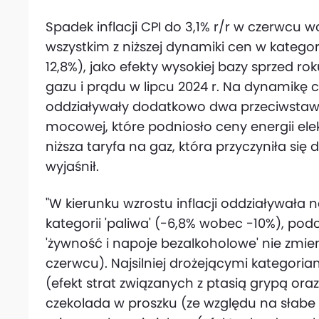
Spadek inflacji CPI do 3,1% r/r w czerwcu w
wszystkim z niższej dynamiki cen w kategori
12,8%), jako efekty wysokiej bazy sprzed 
gazu i prądu w lipcu 2024 r. Na dynamikę ce
oddziaływały dodatkowo dwa przeciwstawn
mocowej, które podniosło ceny energii el
niższa taryfa na gaz, która przyczyniła si
wyjaśnił.
"W kierunku wzrostu inflacji oddziaływał
kategorii 'paliwa' (-6,8% wobec -10%), po
'żywność i napoje bezalkoholowe' nie zmien
czerwcu). Najsilniej drożejącymi kategori
(efekt strat związanych z ptasią grypą ora
czekolada w proszku (ze względu na słabe 