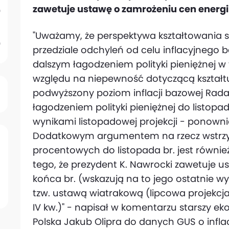
zawetuje ustawę o zamrożeniu cen energii
"Uważamy, że perspektywa kształtowania si
przedziale odchyleń od celu inflacyjnego 
dalszym łagodzeniem polityki pieniężnej w
względu na niepewność dotyczącą kształtu p
podwyższony poziom inflacji bazowej Rada
łagodzeniem polityki pieniężnej do listopad
wynikami listopadowej projekcji - ponowni
Dodatkowym argumentem na rzecz wstrzym
procentowych do listopada br. jest równ
tego, że prezydent K. Nawrocki zawetuje u
końca br. (wskazują na to jego ostatnie wy
tzw. ustawą wiatrakową (lipcowa projekcj
IV kw.)" - napisał w komentarzu starszy ek
Polska Jakub Olipra do danych GUS o inflac