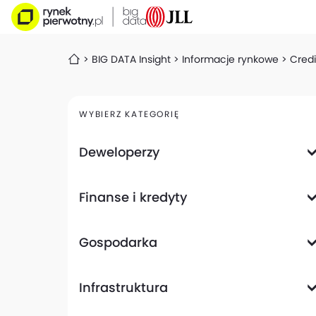
BIG DATA Insight
Informacje rynkowe
Credi
WYBIERZ KATEGORIĘ
Deweloperzy
Deweloperzy giełdowi
Finanse i kredyty
Analizy i raporty
Informacje giełdowe
Informacje ogólne
Wyniki finansowe
Gospodarka
Banki
Biznes
Informacje z gospodarki
Infrastruktura