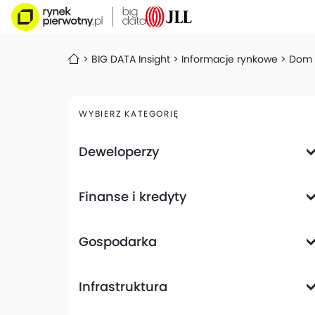
BIG DATA Insight
Informacje rynkowe
Dom D
WYBIERZ KATEGORIĘ
Deweloperzy
Deweloperzy giełdowi
Finanse i kredyty
Analizy i raporty
Informacje giełdowe
Informacje ogólne
Wyniki finansowe
Gospodarka
Banki
Biznes
Informacje z gospodarki
Infrastruktura