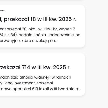
minowaniu rezygnacji). Tym samym łączna
wartały 2025 r. wyniosła 2237 - umowy
sowe
wy rezerwacyjne, po wyeliminowaniu
przekazał 18 w III kw. 2025 r.
a spółka.
sprzedał 20 lokali w III kw. br. wobec 7
024 r. - 34), podała spółka. Jednocześnie, na
erwacyjne, które oczekują na
loperskie.
kazał 714 w III kw. 2025 r.
mach działalności własnej i w ramach
y Echo Investment, sprzedał
loperskimi 619 lokali w III kwartale br.
y Echo realizowana przez Grupę
III kwartale 2024 r. Liczba lokali
 (z czego 384 to bezpośrednio przekazania