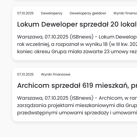
125 opłaconych umów rezerwacyjnych (po wyeli
sprzedaż netto do klientów detalicznych za trzy k
07.10.2025
Deweloperzy
Deweloperzy giełdowi
Wyniki finan
deweloperskie, przedwstępne oraz opłacone umo
Lokum Deweloper sprzedał 20 lokali, 
rezygnacji (za trzy kwartały 2024 r. - 2234), podał
Warszawa, 07.10.2025 (ISBnews) - Lokum Deweloper 
rok wcześniej, a rozpoznał w wyniku 18 (w III kw. 2
koniec okresu Grupa miała zawarte 23 umowy rez
przekształcenie w umowy przedwstępne lub dewe
07.10.2025
Wyniki finansowe
Archicom sprzedał 619 mieszkań, prze
Warszawa, 07.10.2025 (ISBnews) - Archicom, w ra
zarządzania projektami mieszkaniowymi dla Grup
przedwstępnymi umowami sprzedaży i umowami dewe
(z czego 95 umów to bezpośrednio sprzedaż Grup
Archicom), w porównaniu do 589 umów zawartych w 
przekazanych klientom wyniosła w tym czasie 714