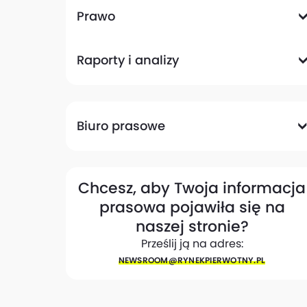
Komunikacyjna
Magazynowa
Plany zagospodarowania przestrzennego
Pozwolenia na budowę
Przetargi
Społeczna
Prawo
Analizy prawne
Zmiany w przepisach
Raporty i analizy
Analizy ekspertów
Raporty
Trendy rynkowe
Biuro prasowe
Biuro prasowe
Materiały dla mediów
Eksperci
My w mediach
Kontakt
Chcesz, aby Twoja informacja
prasowa pojawiła się na
naszej stronie?
Prześlij ją na adres:
NEWSROOM@​RYNEKPIERWOTNY.PL