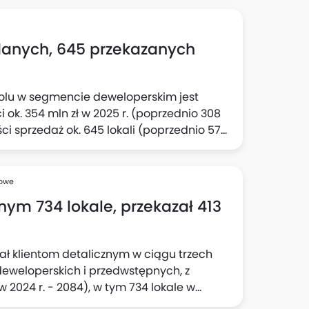
danych, 645 przekazanych
olu w segmencie deweloperskim jest
ok. 354 mln zł w 2025 r. (poprzednio 308
ści sprzedaż ok. 645 lokali (poprzednio 570
st aktualny cel w odniesieniu do
ych, deweloperskich i przedwstępnych
półka.
sowe
nym 734 lokale, przekazał 413
ał klientom detalicznym w ciągu trzech
deweloperskich i przedwstępnych, z
 2024 r. - 2084), w tym 734 lokale w
adto, na koniec okresu Grupa posiadała