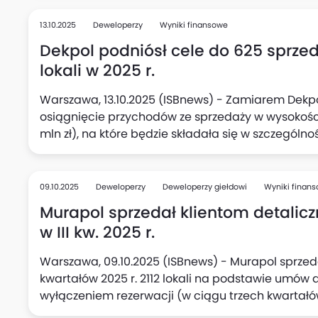
13.10.2025
Deweloperzy
Wyniki finansowe
Dekpol podniósł cele do 625 sprze
lokali w 2025 r.
Warszawa, 13.10.2025 (ISBnews) - Zamiarem Dekp
osiągnięcie przychodów ze sprzedaży w wysokości 
mln zł), na które będzie składała się w szczególno
lokali) rozpoznana w wyniku finansowym, natomia
sprzedaży lokali na podstawie umów rezerwacyjn
wynosi 625 lokali (poprzednio 510 lokali), podała s
09.10.2025
Deweloperzy
Deweloperzy giełdowi
Wyniki finan
Murapol sprzedał klientom detalicz
w III kw. 2025 r.
Warszawa, 09.10.2025 (ISBnews) - Murapol sprzed
kwartałów 2025 r. 2112 lokali na podstawie umów 
wyłączeniem rezerwacji (w ciągu trzech kwartałów
samym III kwartale wobec 692 rok wcześniej. Pon