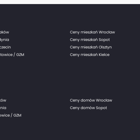
Grupy Echo realizowane przez Grupę Archicom), w
III kwartale 2024 r., podała spółka.
raków
Ceny mieszkań Wrocław
dynia
Ceny mieszkań Sopot
czecin
Ceny mieszkań Olsztyn
towice / GZM
Ceny mieszkań Kielce
ków
Ceny domów Wrocław
nia
Ceny domów Sopot
wice / GZM