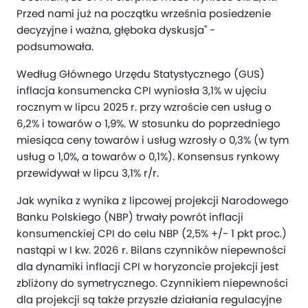
Przed nami już na początku września posiedzenie
decyzyjne i ważna, głęboka dyskusja" -
podsumowała.
Według Głównego Urzędu Statystycznego (GUS)
inflacja konsumencka CPI wyniosła 3,1% w ujęciu
rocznym w lipcu 2025 r. przy wzroście cen usług o
6,2% i towarów o 1,9%. W stosunku do poprzedniego
miesiąca ceny towarów i usług wzrosły o 0,3% (w tym
usług o 1,0%, a towarów o 0,1%). Konsensus rynkowy
przewidywał w lipcu 3,1% r/r.
Jak wynika z wynika z lipcowej projekcji Narodowego
Banku Polskiego (NBP) trwały powrót inflacji
konsumenckiej CPI do celu NBP (2,5% +/- 1 pkt proc.)
nastąpi w I kw. 2026 r. Bilans czynników niepewności
dla dynamiki inflacji CPI w horyzoncie projekcji jest
zbliżony do symetrycznego. Czynnikiem niepewności
dla projekcji są także przyszłe działania regulacyjne