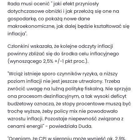
Rada musi ocenić " jaki efekt przyniosły
dotychczasowe obniżki i jak przełożą się one na
gospodarkę, co pokażą nowe dane
makroekonomiczne, jak dalej będzie kształtować się
inflacja".
Członkini wskazała, że kolejne odczyty inflacji
powinny zbliżać się do środka celu inflacyjnego
(wynoszącego 2,5% +/-1 pkt proc.).
"Wciąż istnieje sporo czynników ryzyka, a niższy
poziom inflacji nie jest jeszcze utrwalony. Trzeba
zwrócić uwagę na luźną politykę fiskalną. Nie sprzyja
ona procesom dezinflacyjnym, a tak wysoki deficyt
budżetowy oznacza, że stopy procentowe muszą być
trochę wyższe, żeby policy mix nie powodowało
wzrostu inflacji. Pozostaje niepewność związana z
cenami energii" - powiedziała Duda.
"Oceniam, że CPI w sierpniu może wynieść ok. 2,9%.