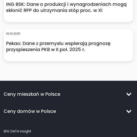
ING BSK: Dane o produkcji i wynagrodzeniach mogą
skłonić RPP do utrzymania stóp proc. w XI
20.10.2025
Pekao: Dane z przemysłu wspierają prognozę
przyspieszenia PKB w II poł. 2025 r.
Ceny mieszkań w Polsce
Ceny mieszkań Warszawa
Ceny domów w Polsce
Ceny mieszkań Kraków
Ceny domów Warszawa
Ceny mieszkań Wrocław
BIG DATA Insight
Ceny domów Kraków