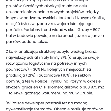
gruntów. Część tych akwizycji miała na celu
uruchomienie zupełnie nowych projektów, między
innymi w podwarszawskich Jankach i Nowym Koniku,
a część była związana z rozwojem istniejącego
portfolio. Podobny trend widać w skali Grupy - 80%
hal w budowie powstaje na terenach już rozwijanych
parków, podano także.
Z kolei analizując strukturę popytu według branż,
największy udział miały firmy 3PL (oferujące swoje
rozwiązania logistyczne na potrzeby innych
podmiotów) - 30% Na kolejnych miejscach są
produkcja (21%) i automotive (16%). Te sektory
dominują też w Polsce - rynku, na którym w okresie
styczeń-grudzień CTP skomercjalizowało 308 975 m2
- to 14%% łącznego wolumenu najmu w Grupie.
"W Polsce deweloper postawił też na mocną
dywersyfikację formatów. Obecnie realizuje zarówno