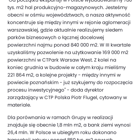
tys. m2 hal produkcyjno-magazynowych. Jesteśmy
obecni w ośmiu województwach, a nasza aktywność
koncentruje się między innymi w rejonie aglomeracji
warszawskiej, gdzie aktualnie realizujemy siedem
parków biznesowych o łącznej docelowej
powierzchni najmu ponad 840 000 m2. W III kwartale
uzyskaliśmy pozwolenie na użytkowanie 169 000 m2
powierzchni w CTPark Warsaw West. Z kolei na
koniec grudnia w budowie w całym kraju mieliśmy
221 864 m2, a kolejne projekty - między innymi w
powiecie poznańskim - już szykujemy do rozpoczęcia
procesu inwestycyjnego" - doda dyrektor
zarządzający w CTP Polska Piotr Flugel, cytowany w
materiale.
Dla porównania w ramach Grupy w realizacji
znajduje się obecnie 1,8 mln m2, a bank ziemi wynosi
26,4 mln. W Polsce w ubiegłym roku dokonano
transakcji zakupu ponad 850 tys. m2 nowych