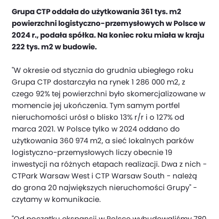
Grupa CTP oddała do użytkowania 361 tys. m2
powierzchni logistyczno-przemysłowych w Polsce w
2024 r., podała spółka. Na koniec roku miała w kraju
222 tys. m2 w budowie.
"W okresie od stycznia do grudnia ubiegłego roku
Grupa CTP dostarczyła na rynek 1 286 000 m2, z
czego 92% tej powierzchni było skomercjalizowane w
momencie jej ukończenia. Tym samym portfel
nieruchomości urósł o blisko 13% r/r i o 127% od
marca 2021. W Polsce tylko w 2024 oddano do
użytkowania 360 974 m2, a sieć lokalnych parków
logistyczno-przemysłowych liczy obecnie 19
inwestycji na różnych etapach realizacji. Dwa z nich -
CTPark Warsaw West i CTP Warsaw South - należą
do grona 20 największych nieruchomości Grupy" -
czytamy w komunikacie.
"Od początku ekspansji w Polsce wybudowaliśmy 780