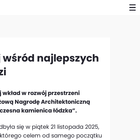
ej wśród najlepszych
zi
j wkład w rozwój przestrzeni
tiżową Nagrodę Architektoniczną
łczesna kamienica łódzka”.
była się w piątek 21 listopada 2025,
u, którego celem od samego początku