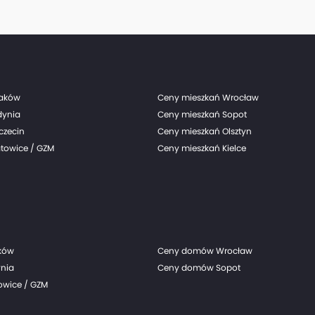
budynków, w których znajdzie się około 200 mieszkań o zróżnicowanych metrażach.
Inwestycja ma łączyć w sobie bliskość natury 
Warszawy.
raków
Ceny mieszkań Wrocław
dynia
Ceny mieszkań Sopot
czecin
Ceny mieszkań Olsztyn
towice / GZM
Ceny mieszkań Kielce
ków
Ceny domów Wrocław
nia
Ceny domów Sopot
wice / GZM