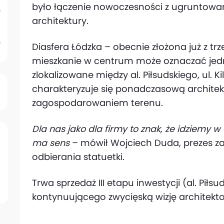
było łączenie nowoczesności z ugruntowaną
architektury.
Diasfera Łódzka – obecnie złożona już z t
mieszkanie w centrum może oznaczać jedno
zlokalizowane między al. Piłsudskiego, ul. Ki
charakteryzuje się ponadczasową archite
zagospodarowaniem terenu.
Dla nas jako dla firmy to znak, że idziemy w
ma sens
– mówił Wojciech Duda, prezes 
odbierania statuetki.
Trwa sprzedaż III etapu inwestycji (al. Piłsud
kontynuującego zwycięską wizję architekto