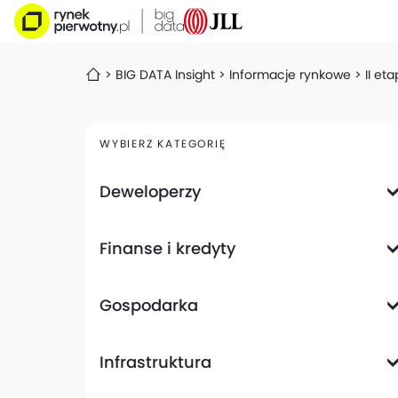
BIG DATA Insight
Informacje rynkowe
II et
WYBIERZ KATEGORIĘ
Deweloperzy
Deweloperzy giełdowi
Finanse i kredyty
Analizy i raporty
Informacje giełdowe
Informacje ogólne
Wyniki finansowe
Gospodarka
Banki
Biznes
Informacje z gospodarki
Infrastruktura