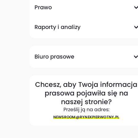
Komunikacyjna
Magazynowa
Plany zagospodarowania przestrzennego
Pozwolenia na budowę
Przetargi
Społeczna
Prawo
Analizy prawne
Zmiany w przepisach
Raporty i analizy
Analizy ekspertów
Raporty
Trendy rynkowe
Biuro prasowe
Biuro prasowe
Materiały dla mediów
Eksperci
My w mediach
Kontakt
Chcesz, aby Twoja informacja
prasowa pojawiła się na
naszej stronie?
Prześlij ją na adres:
NEWSROOM@​RYNEKPIERWOTNY.PL