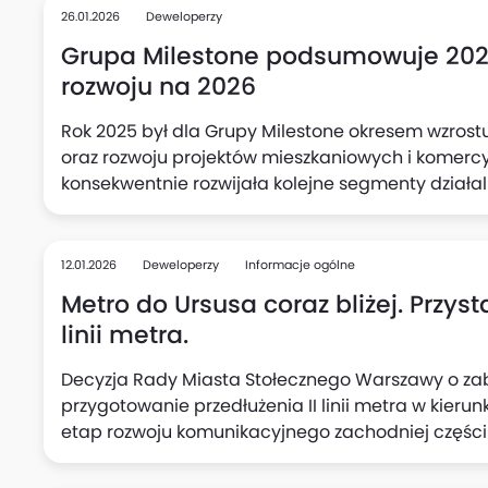
marca, w godz. 9:00–15:00 w siedmiu miastach. 
26.01.2026
Deweloperzy
zapoznać się ze szczegółami promocji obejmującej
Grupa Milestone podsumowuje 2025 
bezpłatnych konsultacji ekspertów.
rozwoju na 2026
Rok 2025 był dla Grupy Milestone okresem wzrostu s
oraz rozwoju projektów mieszkaniowych i komercyj
konsekwentnie rozwijała kolejne segmenty dział
przez architekturę i generalne wykonawstwo, p
przygotowania do wejścia w sektor hotelowy i res
12.01.2026
Deweloperzy
Informacje ogólne
Metro do Ursusa coraz bliżej. Przys
linii metra.
Decyzja Rady Miasta Stołecznego Warszawy o za
przygotowanie przedłużenia II linii metra w kier
etap rozwoju komunikacyjnego zachodniej części s
Warszawy na 2026 rok oraz w Wieloletniej Prognozi
rozpoczęcie prac przygotowawczych związanych z