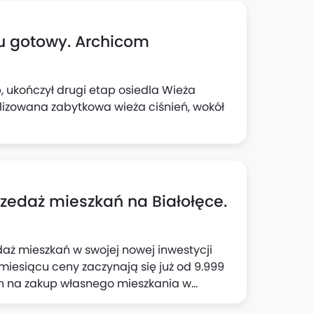
u gotowy. Archicom
 ukończył drugi etap osiedla Wieża
alizowana zabytkowa wieża ciśnień, wokół
rzedaż mieszkań na Białołęce.
aż mieszkań w swojej nowej inwestycji
iesiącu ceny zaczynają się już od 9.999
in na zakup własnego mieszkania w
alnego osiedla składającego się z dwóch