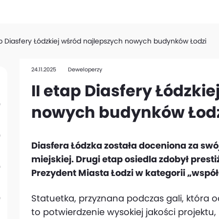
ap Diasfery Łódzkiej wśród najlepszych nowych budynków Łodzi
24.11.2025
Deweloperzy
II etap Diasfery Łódzki
nowych budynków Łod
Diasfera Łódzka została doceniona za swó
miejskiej. Drugi etap osiedla zdobył pres
Prezydent Miasta Łodzi w kategorii „wspó
Statuetka, przyznana podczas gali, która od
to potwierdzenie wysokiej jakości projekt