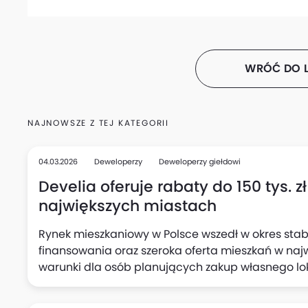
WRÓĆ DO L
NAJNOWSZE Z TEJ KATEGORII
04.03.2026
Deweloperzy
Deweloperzy giełdowi
Develia oferuje rabaty do 150 tys. 
największych miastach
Rynek mieszkaniowy w Polsce wszedł w okres stab
finansowania oraz szeroka oferta mieszkań w naj
warunki dla osób planujących zakup własnego l
poszukującym atrakcyjnych warunków cenowych p
bezpieczeństwa transakcji, Develia organizuje Dzi