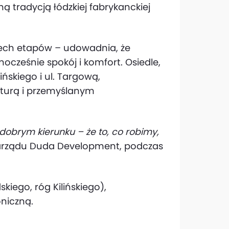
 tradycją łódzkiej fabrykanckiej
rzech etapów – udowadnia, że
cześnie spokój i komfort. Osiedle,
lińskiego i ul. Targową,
kturą i przemyślanym
 dobrym kierunku – że to, co robimy,
zarządu Duda Development, podczas
skiego, róg Kilińskiego),
niczną.