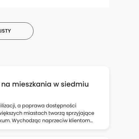
ISTY
zł na mieszkania w siedmiu
ilizacji, a poprawa dostępności
większych miastach tworzą sprzyjające
okum. Wychodząc naprzeciw klientom
rzy zachowaniu wysokiej jakości i
eń otwarty, który odbędzie się w sobotę, 7