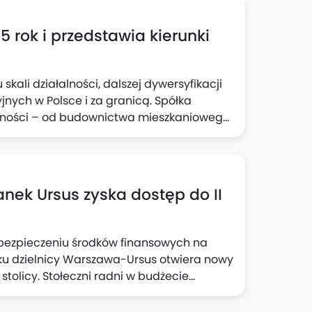
Tylko tego dnia odwiedzający będą mogli
 blisko 650 mieszkań oraz skorzystać z
rok i przedstawia kierunki
kali działalności, dalszej dywersyfikacji
nych w Polsce i za granicą. Spółka
alności – od budownictwa mieszkaniowego,
o projekty premium oraz zaawansowane
ortowy.
tanek Ursus zyska dostęp do II
bezpieczeniu środków finansowych na
unku dzielnicy Warszawa-Ursus otwiera nowy
tolicy. Stołeczni radni w budżecie
e Finansowej zapisali środki na
 przedłużeniem linii M2 z Bemowa do