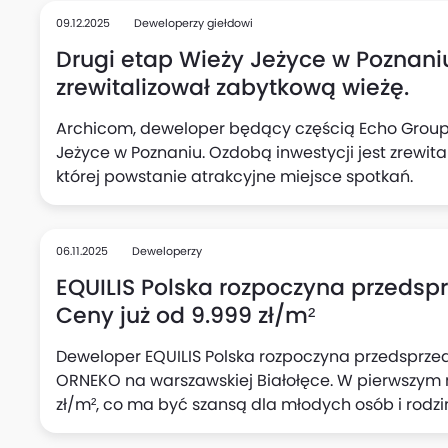
Ursusa.
09.12.2025
Deweloperzy giełdowi
Drugi etap Wieży Jeżyce w Poznani
zrewitalizował zabytkową wieżę.
Archicom, deweloper będący częścią Echo Group,
Jeżyce w Poznaniu. Ozdobą inwestycji jest zrewit
której powstanie atrakcyjne miejsce spotkań.
06.11.2025
Deweloperzy
EQUILIS Polska rozpoczyna przedsp
Ceny już od 9.999 zł/m²
Deweloper EQUILIS Polska rozpoczyna przedsprzed
ORNEKO na warszawskiej Białołęce. W pierwszym m
zł/m², co ma być szansą dla młodych osób i rodz
atrakcyjnej cenie. Projekt zakłada budowę kamer