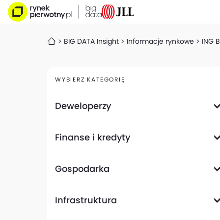
BIG DATA Insight
Informacje rynkowe
ING B
WYBIERZ KATEGORIĘ
Deweloperzy
Deweloperzy giełdowi
Finanse i kredyty
Analizy i raporty
Informacje giełdowe
Informacje ogólne
Wyniki finansowe
Gospodarka
Banki
Biznes
Informacje z gospodarki
Infrastruktura