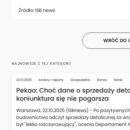
Źródło:
ISB news
WRÓĆ DO L
NAJNOWSZE Z TEJ KATEGORII
22.10.2025
Analizy i raporty
Gospodarka
Biznes
Banki
Pekao: Choć dane o sprzedaży detal
koniunktura się nie pogarsza
Warszawa, 22.10.2025 (ISBnews) - Po pozytywnych
budownictwa odczyt sprzedaży detalicznej za wrzesi
był "lekko rozczarowujący", ocenia Departament