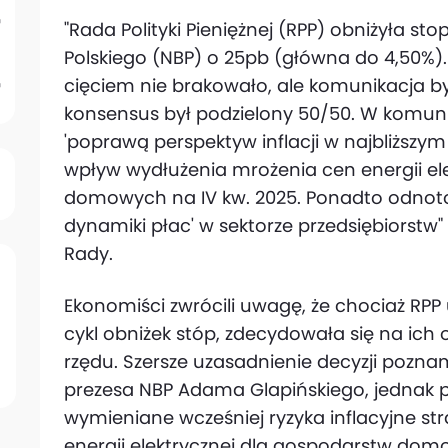
"Rada Polityki Pieniężnej (RPP) obniżyła
Polskiego (NBP) o 25pb (główna do 4,50
cięciem nie brakowało, ale komunikacja by
konsensus był podzielony 50/50. W komuni
'poprawą perspektyw inflacji w najbliższym
wpływ wydłużenia mrożenia cen energii el
domowych na IV kw. 2025. Ponadto odnoto
dynamiki płac' w sektorze przedsiębiorstw
Rady.
Ekonomiści zwrócili uwagę, że chociaż RPP 
cykl obniżek stóp, zdecydowała się na ich 
rzędu. Szersze uzasadnienie decyzji pozn
prezesa NBP Adama Glapińskiego, jednak 
wymieniane wcześniej ryzyka inflacyjne stra
energii elektrycznej dla gospodarstw dom