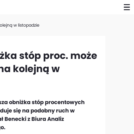
lejną w listopadzie
iżka stóp proc. może
a kolejną w
jsza obniżka stóp procentowych
duje się na podobny ruch w
ł Benecki z Biura Analiz
o.