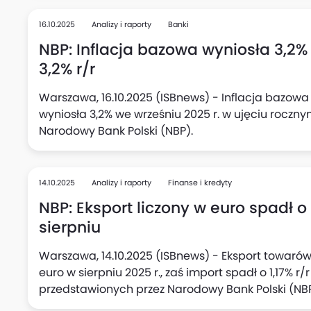
16.10.2025
Analizy i raporty
Banki
NBP: Inflacja bazowa wyniosła 3,2%
3,2% r/r
Warszawa, 16.10.2025 (ISBnews) - Inflacja bazowa
wyniosła 3,2% we wrześniu 2025 r. w ujęciu rocznym
Narodowy Bank Polski (NBP).
14.10.2025
Analizy i raporty
Finanse i kredyty
NBP: Eksport liczony w euro spadł o 1
sierpniu
Warszawa, 14.10.2025 (ISBnews) - Eksport towarów z
euro w sierpniu 2025 r., zaś import spadł o 1,17% r
przedstawionych przez Narodowy Bank Polski (NBP