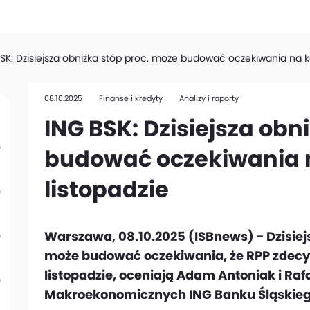
SK: Dzisiejsza obniżka stóp proc. może budować oczekiwania na ko
08.10.2025
Finanse i kredyty
Analizy i raporty
ING BSK: Dzisiejsza obn
budować oczekiwania n
listopadzie
Warszawa, 08.10.2025 (ISBnews) - Dzisie
może budować oczekiwania, że RPP zdecy
listopadzie, oceniają Adam Antoniak i Rafa
Makroekonomicznych ING Banku Śląskieg