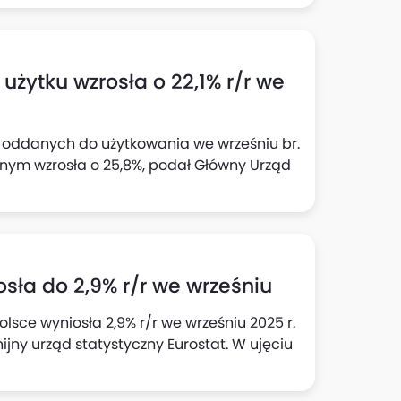
tury w sektorze, a "pozytywna opowieść" o
ili analitycy w komentarzu do danych GUS.
żytku wzrosła o 22,1% r/r we
ń oddanych do użytkowania we wrześniu br.
ęcznym wzrosła o 25,8%, podał Główny Urząd
osła do 2,9% r/r we wrześniu
olsce wyniosła 2,9% r/r we wrześniu 2025 r.
nijny urząd statystyczny Eurostat. W ujęciu