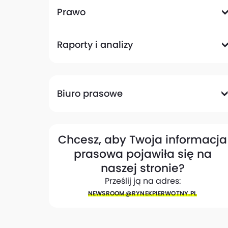
Komunikacyjna
Magazynowa
Plany zagospodarowania przestrzennego
Pozwolenia na budowę
Przetargi
Społeczna
Prawo
Analizy prawne
Zmiany w przepisach
Raporty i analizy
Analizy ekspertów
Raporty
Trendy rynkowe
Biuro prasowe
Biuro prasowe
Materiały dla mediów
Eksperci
My w mediach
Kontakt
Chcesz, aby Twoja informacja
prasowa pojawiła się na
naszej stronie?
Prześlij ją na adres:
NEWSROOM@​RYNEKPIERWOTNY.PL