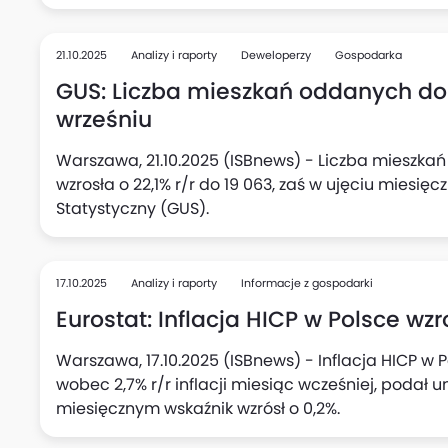
Tym niemniej nie oznacza to pogorszenia koniunk
polskim konsumencie jest dalej w mocy, podkreśl
21.10.2025
Analizy i raporty
Deweloperzy
Gospodarka
GUS: Liczba mieszkań oddanych do u
wrześniu
Warszawa, 21.10.2025 (ISBnews) - Liczba mieszka
wzrosła o 22,1% r/r do 19 063, zaś w ujęciu miesi
Statystyczny (GUS).
17.10.2025
Analizy i raporty
Informacje z gospodarki
Eurostat: Inflacja HICP w Polsce wzr
Warszawa, 17.10.2025 (ISBnews) - Inflacja HICP w P
wobec 2,7% r/r inflacji miesiąc wcześniej, podał u
miesięcznym wskaźnik wzrósł o 0,2%.