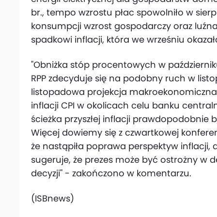
br., tempo wzrostu płac spowolniło w sier
konsumpcji wzrost gospodarczy oraz luźna 
spadkowi inflacji, która we wrześniu okazał
"Obniżka stóp procentowych w październi
RPP zdecyduje się na podobny ruch w listo
listopadowa projekcja makroekonomiczna 
inflacji CPI w okolicach celu banku centra
ścieżka przyszłej inflacji prawdopodobnie bę
Więcej dowiemy się z czwartkowej konfere
że nastąpiła poprawa perspektyw inflacji, al
sugeruje, że prezes może być ostrożny w 
decyzji" - zakończono w komentarzu.
(ISBnews)