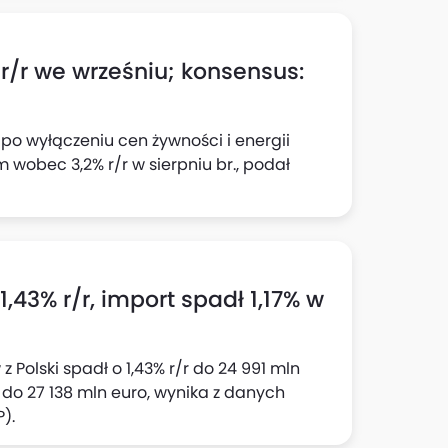
 r/r we wrześniu; konsensus:
 po wyłączeniu cen żywności i energii
 wobec 3,2% r/r w sierpniu br., podał
,43% r/r, import spadł 1,17% w
 Polski spadł o 1,43% r/r do 24 991 mln
/r do 27 138 mln euro, wynika z danych
).