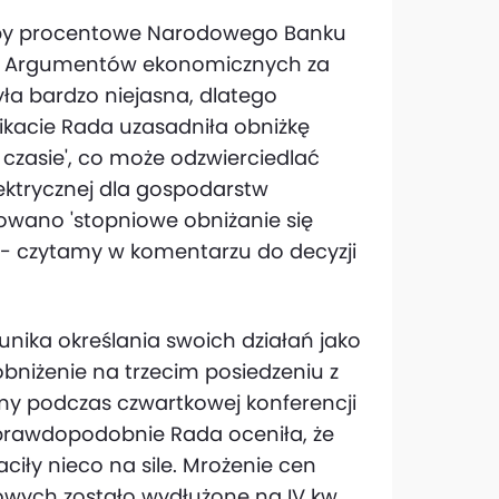
 stopy procentowe Narodowego Banku
%). Argumentów ekonomicznych za
ła bardzo niejasna, dlatego
kacie Rada uzasadniła obniżkę
 czasie', co może odzwierciedlać
ektrycznej dla gospodarstw
wano 'stopniowe obniżanie się
" - czytamy w komentarzu do decyzji
unika określania swoich działań jako
obniżenie na trzecim posiedzeniu z
amy podczas czwartkowej konferencji
prawdopodobnie Rada oceniła, że
ciły nieco na sile. Mrożenie cen
owych zostało wydłużone na IV kw.