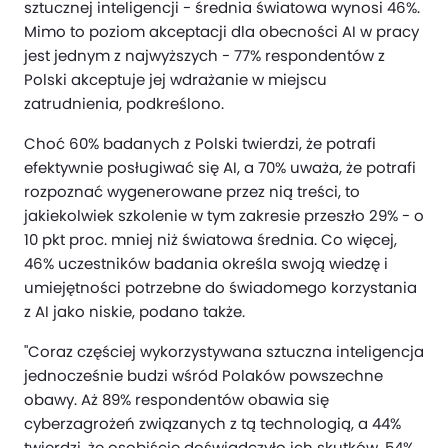
sztucznej inteligencji - średnia światowa wynosi 46%.
Mimo to poziom akceptacji dla obecności AI w pracy
jest jednym z najwyższych - 77% respondentów z
Polski akceptuje jej wdrażanie w miejscu
zatrudnienia, podkreślono.
Choć 60% badanych z Polski twierdzi, że potrafi
efektywnie posługiwać się AI, a 70% uważa, że potrafi
rozpoznać wygenerowane przez nią treści, to
jakiekolwiek szkolenie w tym zakresie przeszło 29% - o
10 pkt proc. mniej niż światowa średnia. Co więcej,
46% uczestników badania określa swoją wiedzę i
umiejętności potrzebne do świadomego korzystania
z AI jako niskie, podano także.
"Coraz częściej wykorzystywana sztuczna inteligencja
jednocześnie budzi wśród Polaków powszechne
obawy. Aż 89% respondentów obawia się
cyberzagrożeń związanych z tą technologią, a 44%
twierdzi, że osobiście doświadczyło ich skutków. 54%