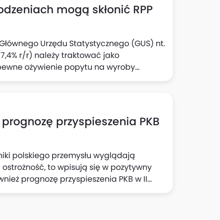
rodzeniach mogą skłonić RPP
e Głównego Urzędu Statystycznego (GUS) nt.
,4% r/r) należy traktować jako
pewne ożywienie popytu na wyroby
zek Kąsek i Michał Rubaszek z Biura Analiz
ją również, że solidny wzrost aktywności
zeń w tym sektorze to czynniki, które
owstrzymania się przed kolejną obniżką
 prognozę przyspieszenia PKB
iki polskiego przemysłu wyglądają
ć ostrożność, to wpisują się w pozytywny
ównież prognozę przyspieszenia PKB w II
kroekonomicznych Banku Pekao. Dzisiejsza
eco mniej niż 0,1 pkt proc. we wzroście PKB
zrósł w III kwartale o 4% r/r.