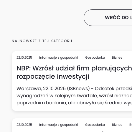
WRÓĆ DO L
NAJNOWSZE Z TEJ KATEGORII
22.10.2025
Informacje z gospodarki
Gospodarka
Biznes
NBP: Wzrósł udział firm planującyc
rozpoczęcie inwestycji
Warszawa, 22.10.2025 (ISBnews) - Odsetek przedsi
wynagrodzeń w kolejnym kwartale, wzrósł niezna
poprzednim badaniu, ale obniżyła się średnia wy
podwyżki (do 5,1%, wobec 5,3% kwartał wcześniej),
kolei w kwartalnych planach aktywności inwestycy
deklarujących zamiar rozpoczęcia nowych inwesty
22.10.2025
Informacje z gospodarki
Gospodarka
Biznes
B
kwartale.