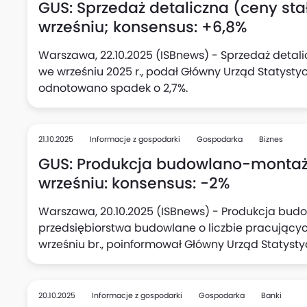
GUS: Sprzedaż detaliczna (ceny stał
wrześniu; konsensus: +6,8%
Warszawa, 22.10.2025 (ISBnews) - Sprzedaż detali
we wrześniu 2025 r., podał Główny Urząd Statysty
odnotowano spadek o 2,7%.
21.10.2025
Informacje z gospodarki
Gospodarka
Biznes
GUS: Produkcja budowlano-montażo
wrześniu: konsensus: -2%
Warszawa, 20.10.2025 (ISBnews) - Produkcja bu
przedsiębiorstwa budowlane o liczbie pracujących
wrześniu br., poinformował Główny Urząd Statyst
odnotowano wzrost o 20,6%.
20.10.2025
Informacje z gospodarki
Gospodarka
Banki