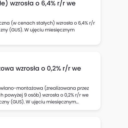
e) wzrosła o 6,4% r/r we
czna (w cenach stałych) wzrosła o 6,4% r/r
czny (GUS). W ujęciu miesięcznym
wa wzrosła o 0,2% r/r we
dowlano-montażowa (zrealizowana przez
 powyżej 9 osób) wzrosła o 0,2% r/r we
yczny (GUS). W ujęciu miesięcznym