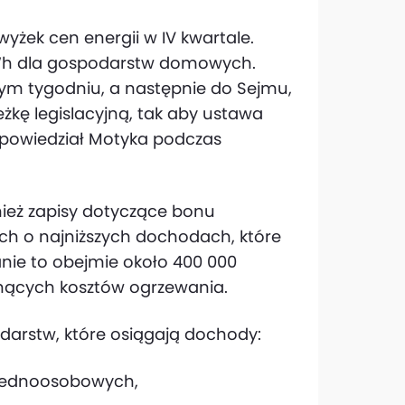
yżek cen energii w IV kwartale.
MWh dla gospodarstw domowych.
złym tygodniu, a następnie do Sejmu,
żkę legislacyjną, tak aby ustawa
 powiedział Motyka podczas
wnież zapisy dotyczące bonu
h o najniższych dochodach, które
nie to obejmie około 400 000
snących kosztów ogrzewania.
arstw, które osiągają dochody:
 jednoosobowych,