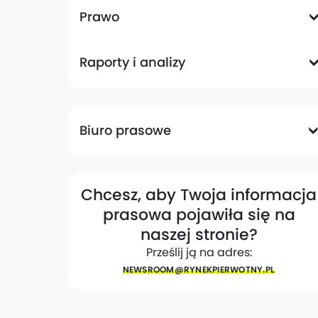
Komunikacyjna
Magazynowa
Plany zagospodarowania przestrzennego
Pozwolenia na budowę
Przetargi
Społeczna
Prawo
Analizy prawne
Zmiany w przepisach
Raporty i analizy
Analizy ekspertów
Raporty
Trendy rynkowe
Biuro prasowe
Biuro prasowe
Materiały dla mediów
Eksperci
My w mediach
Kontakt
Chcesz, aby Twoja informacja
prasowa pojawiła się na
naszej stronie?
Prześlij ją na adres:
NEWSROOM@​RYNEKPIERWOTNY.PL