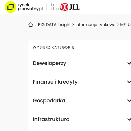
BIG DATA Insight
Informacje rynkowe
ME: U
WYBIERZ KATEGORIĘ
Deweloperzy
Deweloperzy giełdowi
Finanse i kredyty
Analizy i raporty
Informacje giełdowe
Informacje ogólne
Wyniki finansowe
Gospodarka
Banki
Biznes
Informacje z gospodarki
Infrastruktura