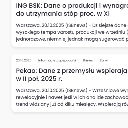
ING BSK: Dane o produkcji i wynag
do utrzymania stóp proc. w XI
Warszawa, 20.10.2025 (ISBnews) - Dzisiejsze dan
wysokiego tempa wzrostu produkcji we wrześniu (7
jednorazowe, niemniej jednak mogą sugerować 
polskiego przemysłu, oceniają Adam Antoniak, Les
Makroekonomicznych ING Banku Śląskiego. Zauważa
w przetwórstwie oraz podwyższony wzrost wynagrod
20.10.2025
Informacje z gospodarki
Biznes
Banki
mogą skłonić Radę Polityki Pieniężnej (RPP) do p
Pekao: Dane z przemysłu wspierają
stóp procentowych w listopadzie.
w II poł. 2025 r.
Warszawa, 20.10.2025 (ISBnews) - Wrześniowe wyn
rewelacyjnie i nawet jeśli w ich analizie zachowa
trend widziany już od kilku miesięcy. Wspierają r
połowie tego roku, uważa Departament Analiz Ma
"niespodzianka" jest wg analityków banku warta ni
w jednym kwartale i zwiększa szanse, że PKB Polski w