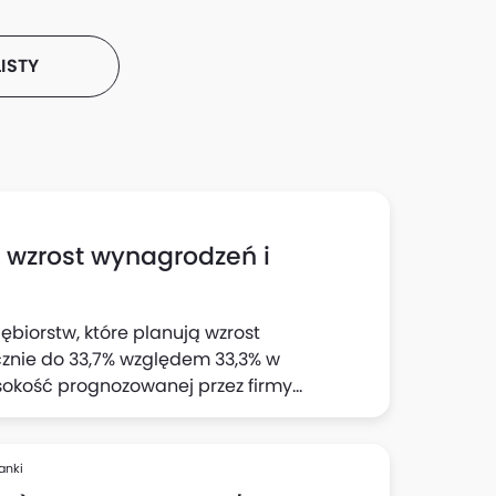
ISTY
h wzrost wynagrodzeń i
ębiorstw, które planują wzrost
cznie do 33,7% względem 33,3% w
sokość prognozowanej przez firmy
 wynika z "Szybkiego Monitoringu NBP". Z
jnej wyraźnie wzrósł odsetek firm
cji: do 23,1% względem 22% z badania w II
anki