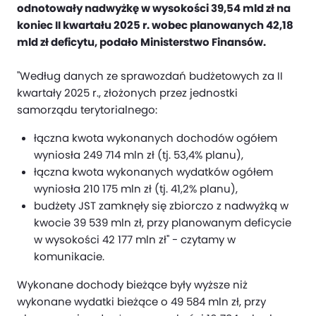
odnotowały nadwyżkę w wysokości 39,54 mld zł na
koniec II kwartału 2025 r. wobec planowanych 42,18
mld zł deficytu, podało Ministerstwo Finansów.
"Według danych ze sprawozdań budżetowych za II
kwartały 2025 r., złożonych przez jednostki
samorządu terytorialnego:
łączna kwota wykonanych dochodów ogółem
wyniosła 249 714 mln zł (tj. 53,4% planu),
łączna kwota wykonanych wydatków ogółem
wyniosła 210 175 mln zł (tj. 41,2% planu),
budżety JST zamknęły się zbiorczo z nadwyżką w
kwocie 39 539 mln zł, przy planowanym deficycie
w wysokości 42 177 mln zł" - czytamy w
komunikacie.
Wykonane dochody bieżące były wyższe niż
wykonane wydatki bieżące o 49 584 mln zł, przy