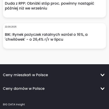
Duda z RPP: Obniżki stóp proc. powinny nastąpić
później niż we wrześniu
22.08.2025
BIK: Rynek pożyczek ratalnych wzrósł o 16%, a
'chwilówek' - o 26,4% r/r w lipcu
Ceny mieszkań w Polsce
Ceny mieszkań Warszawa
Ceny domów w Polsce
Ceny mieszkań Kraków
Ceny domów Warszawa
Ceny mieszkań Wrocław
BIG DATA Insight
Ceny domów Kraków