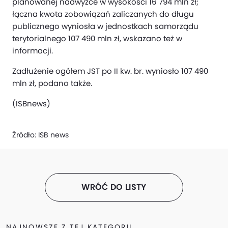
planowanej nadwyżce w wysokości 16 794 mln zł;
łączna kwota zobowiązań zaliczanych do długu
publicznego wyniosła w jednostkach samorządu
terytorialnego 107 490 mln zł, wskazano też w
informacji.
Zadłużenie ogółem JST po II kw. br. wyniosło 107 490
mln zł, podano także.
(ISBnews)
Źródło:
ISB news
WRÓĆ DO LISTY
NAJNOWSZE Z TEJ KATEGORII