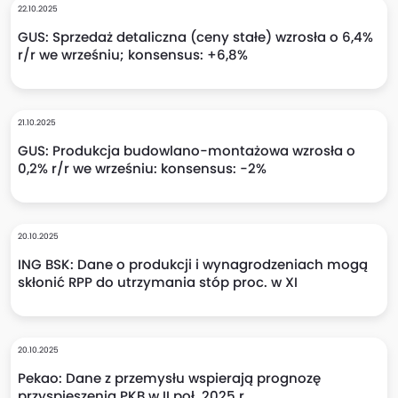
22.10.2025
GUS: Sprzedaż detaliczna (ceny stałe) wzrosła o 6,4%
r/r we wrześniu; konsensus: +6,8%
21.10.2025
GUS: Produkcja budowlano-montażowa wzrosła o
0,2% r/r we wrześniu: konsensus: -2%
20.10.2025
ING BSK: Dane o produkcji i wynagrodzeniach mogą
skłonić RPP do utrzymania stóp proc. w XI
20.10.2025
Pekao: Dane z przemysłu wspierają prognozę
przyspieszenia PKB w II poł. 2025 r.