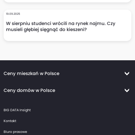
19.09.2025
W sierpniu studenci wrócili na rynek najmu. Czy
musieli głębiej sięgnąć do kieszeni?
Ceny mieszkań w Polsce
Ceny mieszkań Warszawa
Ceny domów w Polsce
Ceny mieszkań Kraków
Ceny domów Warszawa
Ceny mieszkań Wrocław
BIG DATA Insight
Ceny domów Kraków
Ceny mieszkań Trójmiasto
Kontakt
Ceny domów Wrocław
Ceny mieszkań Gdańsk
Biuro prasowe
Ceny domów Trójmiasto