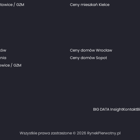
towice / GZM
Ceny mieszkań Kielce
ków
Ceny domów Wrocław
nia
Ceny domów Sopot
wice / GZM
BIG DATA Insight
Kontakt
B
Wszystkie prawa zastrzeżone © 2026 RynekPierwotny.pl