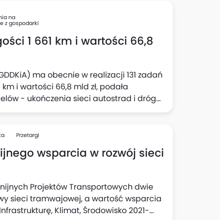
nia na
e z gospodarki
ości 1 661 km i wartości 66,8
GDDKiA) ma obecnie w realizacji 131 zadań
km i wartości 66,8 mld zł, podała
elów - ukończenia sieci autostrad i dróg
kuje ok. 2,8 tys. km.
ka
Przetargi
nijnego wsparcia w rozwój sieci
Unijnych Projektów Transportowych dwie
y sieci tramwajowej, a wartość wsparcia
frastrukturę, Klimat, Środowisko 2021-