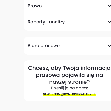
Komunikacyjna
Magazynowa
Plany zagospodarowania przestrzennego
Pozwolenia na budowę
Przetargi
Społeczna
Prawo
Analizy prawne
Zmiany w przepisach
Raporty i analizy
Analizy ekspertów
Raporty
Trendy rynkowe
Biuro prasowe
Biuro prasowe
Materiały dla mediów
Eksperci
My w mediach
Kontakt
Chcesz, aby Twoja informacja
prasowa pojawiła się na
naszej stronie?
Prześlij ją na adres:
NEWSROOM@​RYNEKPIERWOTNY.PL