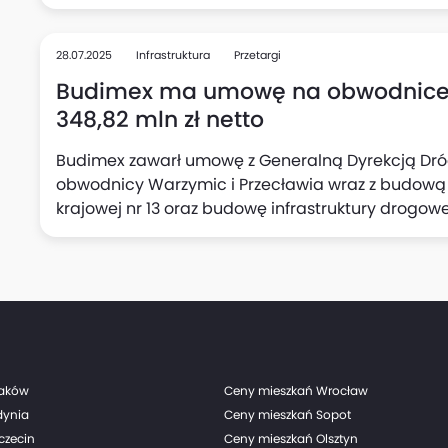
2027 (FEnIKS) wynosi ponad 177,5 mln zł, podało Min
kierunku zrównoważonego i nowoczesnego systemu
podkreślono.
28.07.2025
Infrastruktura
Przetargi
Budimex ma umowę na obwodnice w
348,82 mln zł netto
Budimex zawarł umowę z Generalną Dyrekcją Dró
obwodnicy Warzymic i ‎Przecławia wraz z budową
krajowej nr 13 oraz budowę ‎infrastruktury ‎drog
autostrady A6, podała spółka. Wartość umowy to 3
robót przypada za 27 miesięcy (do czasu realizacji
raków
Ceny mieszkań Wrocław
dynia
Ceny mieszkań Sopot
czecin
Ceny mieszkań Olsztyn