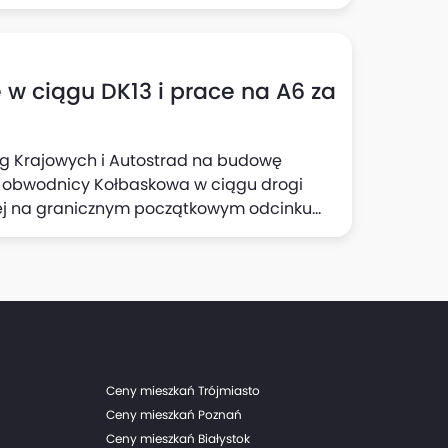
isterstwo Infrastruktury. To kolejny krok w
 transportu publicznego w Szczecinie,
 ciągu DK13 i prace na A6 za
g ‎Krajowych i Autostrad na budowę
 obwodnicy ‎‎Kołbaskowa w ciągu drogi
owej na granicznym ‎‎początkowym odcinku
48,82 mln zł netto. ‎Termin zakończenia
 robót ‎nie ‎wlicza się okresów zimowych)‎.
Ceny mieszkań Trójmiasto
Ceny mieszkań Poznań
Ceny mieszkań Białystok