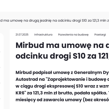
d ma umowę na drugą jezdnię na odcinku drogi S10 za 121,3 mln z
21.07.2025
Infrastruktura
Pozwolenia na budowę
Przetargi
Mirbud ma umowę na d
odcinku drogi S10 za 121
Mirbud podpisał umowę z Generalnym Dy
Autostrad na "Zaprojektowanie i budowę 
w ciągu drogi ekspresowej S10 wraz z wzm
KR6" za 121,3 mln zł brutto, podała spółka.
miesięcy od zawarcia umowy (bez okres