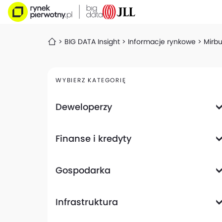
BIG DATA Insight
Informacje rynkowe
Mirbu
WYBIERZ KATEGORIĘ
Deweloperzy
Deweloperzy giełdowi
Finanse i kredyty
Analizy i raporty
Informacje giełdowe
Informacje ogólne
Wyniki finansowe
Gospodarka
Banki
Biznes
Informacje z gospodarki
Infrastruktura