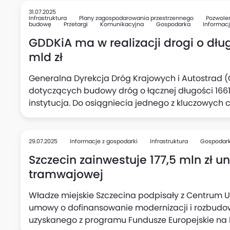
31.07.2025
Infrastruktura
Plany zagospodarowania przestrzennego
Pozwole
budowę
Przetargi
Komunikacyjna
Gospodarka
Informacj
GDDKiA ma w realizacji drogi o dług
mld zł
Generalna Dyrekcja Dróg Krajowych i Autostrad (
dotyczących budowy dróg o łącznej długości 1661 
instytucja. Do osiągniecia jednego z kluczowych c
ekspresowych o łącznej długości ok. 8 tys. km - bra
29.07.2025
Informacje z gospodarki
Infrastruktura
Gospodar
Szczecin zainwestuje 177,5 mln zł u
tramwajowej
Władze miejskie Szczecina podpisały z Centrum 
umowy o dofinansowanie modernizacji i rozbudow
uzyskanego z programu Fundusze Europejskie na In