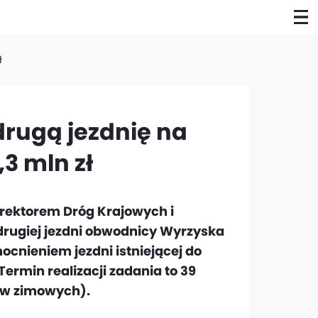
ł
rugą jezdnię na
,3 mln zł
rektorem Dróg Krajowych i
drugiej jezdni obwodnicy Wyrzyska
ocnieniem jezdni istniejącej do
 Termin realizacji zadania to 39
ów zimowych).