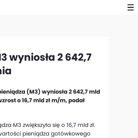
3 wyniosła 2 642,7
nia
ieniądza (M3) wyniosła 2 642,7 mld
wzrost o 16,7 mld zł m/m, podał
za M3 zwiększyła się o 16,7 mld zł.
wartości pieniądza gotówkowego