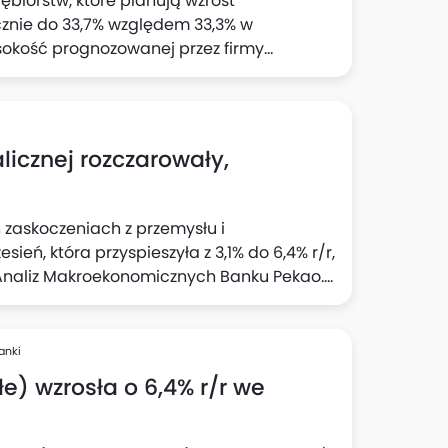
ębiorstw, które planują wzrost
cznie do 33,7% względem 33,3% w
sokość prognozowanej przez firmy
 wynika z "Szybkiego Monitoringu NBP". Z
jnej wyraźnie wzrósł odsetek firm
cji: do 23,1% względem 22% z badania w II
icznej rozczarowały,
 zaskoczeniach z przemysłu i
eń, która przyspieszyła z 3,1% do 6,4% r/r,
 Analiz Makroekonomicznych Banku Pekao.
tury w sektorze, a "pozytywna opowieść" o
ili analitycy w komentarzu do danych GUS.
anki
e) wzrosła o 6,4% r/r we