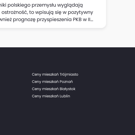
iki polskiego przemysłu wyglądają
ć ostrożność, to wpisują się w pozytywny
ównież prognozę przyspieszenia PKB w II
kroekonomicznych Banku Pekao. Dzisiejsza
eco mniej niż 0,1 pkt proc. we wzroście PKB
zrósł w III kwartale o 4% r/r.
Ceny mieszkań Trójmiasto
Ceny mieszkań Poznań
Ceny mieszkań Białystok
Ceny mieszkań Lublin