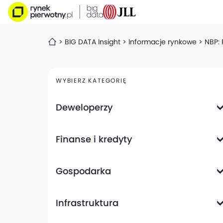
BIG DATA Insight
Informacje rynkowe
NBP: 
WYBIERZ KATEGORIĘ
Deweloperzy
Deweloperzy giełdowi
Finanse i kredyty
Analizy i raporty
Informacje giełdowe
Informacje ogólne
Wyniki finansowe
Gospodarka
Banki
Biznes
Informacje z gospodarki
Infrastruktura