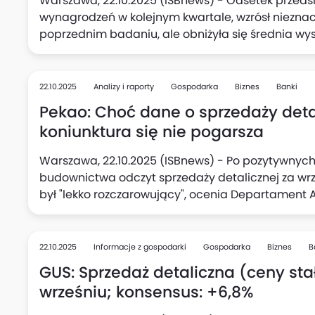
Warszawa, 22.10.2025 (ISBnews) - Odsetek przedsi
wynagrodzeń w kolejnym kwartale, wzrósł niezna
poprzednim badaniu, ale obniżyła się średnia wy
podwyżki (do 5,1%, wobec 5,3% kwartał wcześniej),
kolei w kwartalnych planach aktywności inwestycy
deklarujących zamiar rozpoczęcia nowych inwesty
22.10.2025
Analizy i raporty
Gospodarka
Biznes
Banki
kwartale.
Pekao: Choć dane o sprzedaży detal
koniunktura się nie pogarsza
Warszawa, 22.10.2025 (ISBnews) - Po pozytywnych
budownictwa odczyt sprzedaży detalicznej za wrzesi
był "lekko rozczarowujący", ocenia Departament
Tym niemniej nie oznacza to pogorszenia koniunk
polskim konsumencie jest dalej w mocy, podkreśl
22.10.2025
Informacje z gospodarki
Gospodarka
Biznes
B
GUS: Sprzedaż detaliczna (ceny stał
wrześniu; konsensus: +6,8%