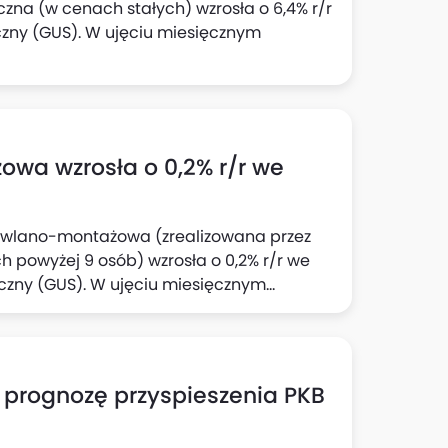
czna (w cenach stałych) wzrosła o 6,4% r/r
czny (GUS). W ujęciu miesięcznym
wa wzrosła o 0,2% r/r we
dowlano-montażowa (zrealizowana przez
 powyżej 9 osób) wzrosła o 0,2% r/r we
yczny (GUS). W ujęciu miesięcznym
 prognozę przyspieszenia PKB