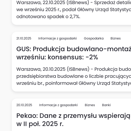
Warszawa, 22.10.2025 (ISBnews) - Sprzedaż detali
we wrześniu 2025 r., podał Główny Urząd Statysty
odnotowano spadek o 2,7%.
21.10.2025
Informacje z gospodarki
Gospodarka
Biznes
GUS: Produkcja budowlano-montażo
wrześniu: konsensus: -2%
Warszawa, 20.10.2025 (ISBnews) - Produkcja bu
przedsiębiorstwa budowlane o liczbie pracujących
wrześniu br., poinformował Główny Urząd Statyst
odnotowano wzrost o 20,6%.
20.10.2025
Informacje z gospodarki
Biznes
Banki
Pekao: Dane z przemysłu wspierają
w II poł. 2025 r.