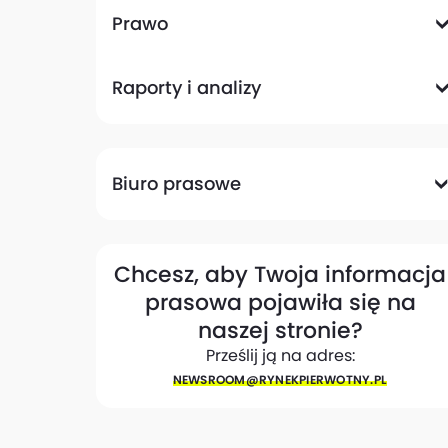
Komunikacyjna
Magazynowa
Plany zagospodarowania przestrzennego
Pozwolenia na budowę
Przetargi
Społeczna
Prawo
Analizy prawne
Zmiany w przepisach
Raporty i analizy
Analizy ekspertów
Raporty
Trendy rynkowe
Biuro prasowe
Biuro prasowe
Materiały dla mediów
Eksperci
My w mediach
Kontakt
Chcesz, aby Twoja informacja
prasowa pojawiła się na
naszej stronie?
Prześlij ją na adres:
NEWSROOM@​RYNEKPIERWOTNY.PL