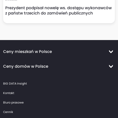
Prezydent podpisał nowelę ws. dostępu wykonawców
z państw trzecich do zamówień publicznych
Ceny mieszkań w Polsce
Ceny mieszkań Warszawa
Ceny domów w Polsce
Ceny mieszkań Kraków
Ceny domów Warszawa
Ceny mieszkań Wrocław
BIG DATA Insight
Ceny domów Kraków
Ceny mieszkań Trójmiasto
Kontakt
Ceny domów Wrocław
Ceny mieszkań Gdańsk
Biuro prasowe
Ceny domów Trójmiasto
Ceny mieszkań Gdynia
Cennik
Ceny domów Gdańsk
Ceny mieszkań Sopot