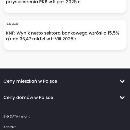
przyspieszenia PKB w II poł. 2025 r.
16.10.2025
KNF: Wynik netto sektora bankowego wzrósł o 15,5%
r/r do 33,47 mld zł w I-VIII 2025 r.
Ceny mieszkań w Polsce
Ceny mieszkań Warszawa
Ceny domów w Polsce
Ceny mieszkań Kraków
Ceny domów Warszawa
Ceny mieszkań Wrocław
BIG DATA Insight
Ceny domów Kraków
Ceny mieszkań Trójmiasto
Kontakt
Ceny domów Wrocław