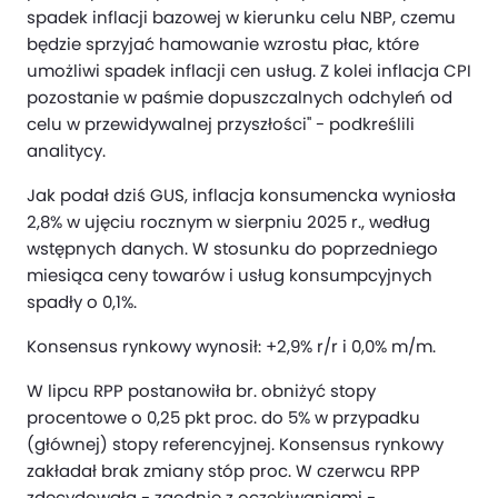
spadek inflacji bazowej w kierunku celu NBP, czemu
będzie sprzyjać hamowanie wzrostu płac, które
umożliwi spadek inflacji cen usług. Z kolei inflacja CPI
pozostanie w paśmie dopuszczalnych odchyleń od
celu w przewidywalnej przyszłości" - podkreślili
analitycy.
Jak podał dziś GUS, inflacja konsumencka wyniosła
2,8% w ujęciu rocznym w sierpniu 2025 r., według
wstępnych danych. W stosunku do poprzedniego
miesiąca ceny towarów i usług konsumpcyjnych
spadły o 0,1%.
Konsensus rynkowy wynosił: +2,9% r/r i 0,0% m/m.
W lipcu RPP postanowiła br. obniżyć stopy
procentowe o 0,25 pkt proc. do 5% w przypadku
(głównej) stopy referencyjnej. Konsensus rynkowy
zakładał brak zmiany stóp proc. W czerwcu RPP
zdecydowała - zgodnie z oczekiwaniami -