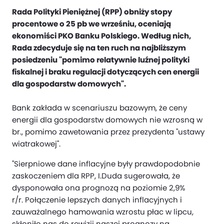
Rada Polityki Pieniężnej (RPP) obniży stopy
procentowe o 25 pb we wrześniu, oceniają
ekonomiści PKO Banku Polskiego. Według nich,
Rada zdecyduje się na ten ruch na najbliższym
posiedzeniu "pomimo relatywnie luźnej polityki
fiskalnej i braku regulacji dotyczących cen energii
dla gospodarstw domowych".
Bank zakłada w scenariuszu bazowym, że ceny
energii dla gospodarstw domowych nie wzrosną w
br., pomimo zawetowania przez prezydenta "ustawy
wiatrakowej".
"Sierpniowe dane inflacyjne były prawdopodobnie
zaskoczeniem dla RPP, I.Duda sugerowała, że
dysponowała ona prognozą na poziomie 2,9%
r/r. Połączenie lepszych danych inflacyjnych i
zauważalnego hamowania wzrostu płac w lipcu,
skłoniło nas do rewizji naszej prognozy na