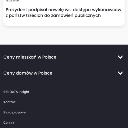
21.08.2025
Prezydent podpisał nowelę ws. dostępu wykonawców
z państw trzecich do zamówień publicznych
Ceny mieszkań w Polsce
Ceny mieszkań Warszawa
Ceny domów w Polsce
Ceny mieszkań Kraków
Ceny domów Warszawa
Ceny mieszkań Wrocław
BIG DATA Insight
Ceny domów Kraków
Ceny mieszkań Trójmiasto
Kontakt
Ceny domów Wrocław
Ceny mieszkań Gdańsk
Biuro prasowe
Ceny domów Trójmiasto
Ceny mieszkań Gdynia
Cennik
Ceny domów Gdańsk