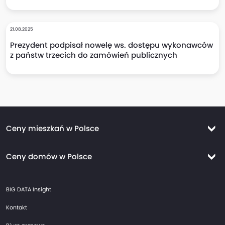
21.08.2025
Prezydent podpisał nowelę ws. dostępu wykonawców
z państw trzecich do zamówień publicznych
Ceny mieszkań w Polsce
Ceny mieszkań Warszawa
Ceny domów w Polsce
Ceny mieszkań Kraków
Ceny domów Warszawa
Ceny mieszkań Wrocław
BIG DATA Insight
Ceny domów Kraków
Ceny mieszkań Trójmiasto
Kontakt
Ceny domów Wrocław
Ceny mieszkań Gdańsk