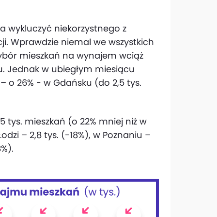
a wykluczyć niekorzystnego z
ji. Wprawdzie niemal we wszystkich
wybór mieszkań na wynajem wciąż
ku. Jednak w ubiegłym miesiącu
j – o 26% - w Gdańsku (do 2,5 tys.
5 tys. mieszkań (o 22% mniej niż w
odzi – 2,8 tys. (-18%), w Poznaniu –
8%).