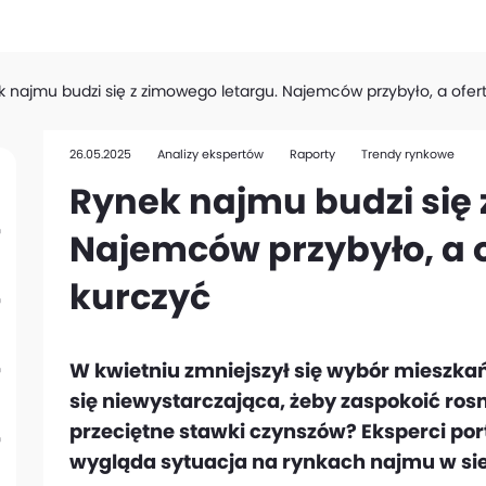
 najmu budzi się z zimowego letargu. Najemców przybyło, a ofert
26.05.2025
Analizy ekspertów
Raporty
Trendy rynkowe
Rynek najmu budzi się 
Najemców przybyło, a o
kurczyć
W kwietniu zmniejszył się wybór mieszka
się niewystarczająca, żeby zaspokoić ros
przeciętne stawki czynszów? Eksperci por
wygląda sytuacja na rynkach najmu w si