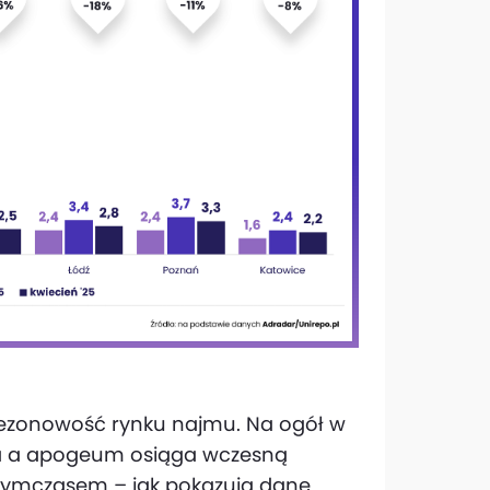
sezonowość rynku najmu. Na ogół w
wia a apogeum osiąga wczesną
. Tymczasem – jak pokazują dane