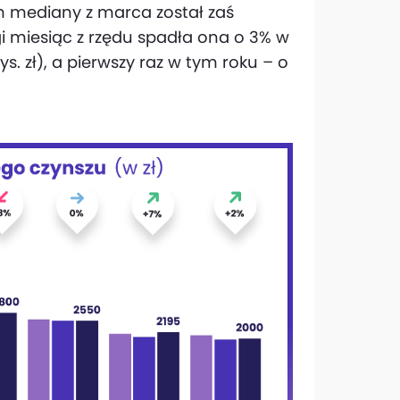
om mediany z marca został zaś
ugi miesiąc z rzędu spadła ona o 3% w
ys. zł), a pierwszy raz w tym roku – o