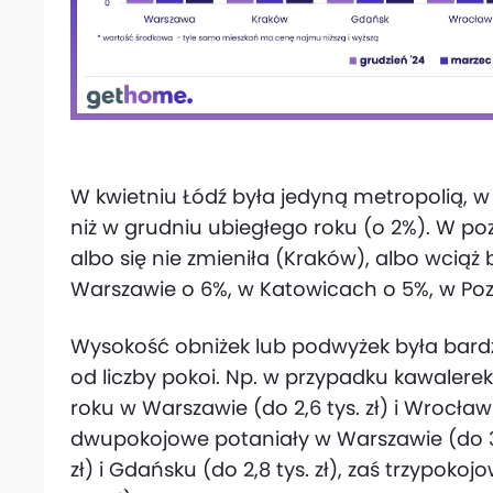
W kwietniu Łódź była jedyną metropolią, w
niż w grudniu ubiegłego roku (o 2%). W p
albo się nie zmieniła (Kraków), albo wciąż
Warszawie o 6%, w Katowicach o 5%, w Poz
Wysokość obniżek lub podwyżek była bardz
od liczby pokoi. Np. w przypadku kawaler
roku w Warszawie (do 2,6 tys. zł) i Wrocławiu
dwupokojowe potaniały w Warszawie (do 3,8 
zł) i Gdańsku (do 2,8 tys. zł), zaś trzypok