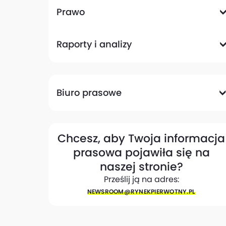
Komunikacyjna
Magazynowa
Plany zagospodarowania przestrzennego
Pozwolenia na budowę
Przetargi
Społeczna
Prawo
Analizy prawne
Zmiany w przepisach
Raporty i analizy
Analizy ekspertów
Raporty
Trendy rynkowe
Biuro prasowe
Biuro prasowe
Materiały dla mediów
Eksperci
My w mediach
Kontakt
Chcesz, aby Twoja informacja
prasowa pojawiła się na
naszej stronie?
Prześlij ją na adres:
NEWSROOM@​RYNEKPIERWOTNY.PL