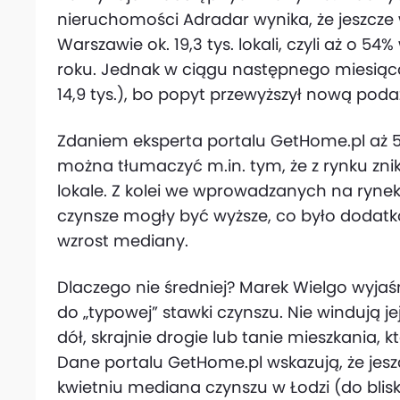
nieruchomości Adradar wynika, że jeszcz
Warszawie ok. 19,3 tys. lokali, czyli aż o 
roku. Jednak w ciągu następnego miesiąca 
14,9 tys.), bo popyt przewyższył nową poda
Zdaniem eksperta portalu GetHome.pl aż 5
można tłumaczyć m.in. tym, że z rynku znik
lokale. Z kolei we wprowadzanych na ryn
czynsze mogły być wyższe, co było dod
wzrost mediany.
Dlaczego nie średniej? Marek Wielgo wyjaśn
do „typowej” stawki czynszu. Nie windują j
dół, skrajnie drogie lub tanie mieszkania, 
Dane portalu GetHome.pl wskazują, że jeszc
kwietniu mediana czynszu w Łodzi (do blisko