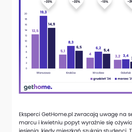
Eksperci GetHome.pl zwracają uwagę na 
marcu i kwietniu popyt wyraźnie się oży
jesienią, kiedy mieszkań szukają studenci