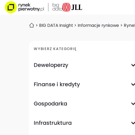
BIG DATA Insight
Informacje rynkowe
Rynek
WYBIERZ KATEGORIĘ
Deweloperzy
Deweloperzy giełdowi
Finanse i kredyty
Analizy i raporty
Informacje giełdowe
Informacje ogólne
Wyniki finansowe
Gospodarka
Banki
Biznes
Informacje z gospodarki
Infrastruktura