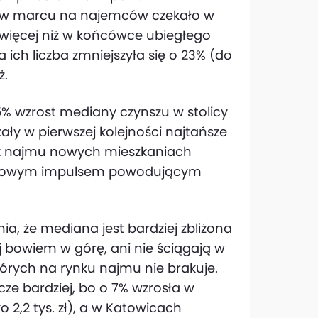
e w marcu na najemców czekało w
54% więcej niż w końcówce ubiegłego
ich liczba zmniejszyła się o 23% (do
ż.
% wzrost mediany czynszu w stolicy
ały w pierwszej kolejności najtańsze
ek najmu nowych mieszkaniach
atkowym impulsem powodującym
ia, że mediana jest bardziej zbliżona
ej bowiem w górę, ani nie ściągają w
których na rynku najmu nie brakuje.
ze bardziej, bo o 7% wzrosła w
 2,2 tys. zł), a w Katowicach