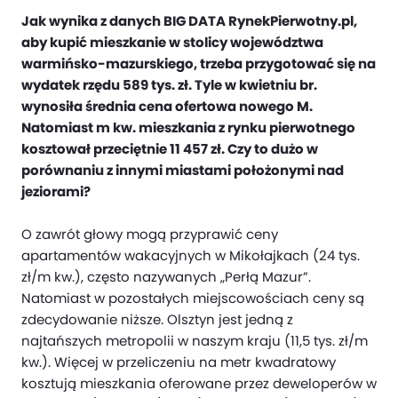
Jak wynika z danych BIG DATA RynekPierwotny.pl,
aby kupić mieszkanie w stolicy województwa
warmińsko-mazurskiego, trzeba przygotować się na
wydatek rzędu 589 tys. zł. Tyle w kwietniu br.
wynosiła średnia cena ofertowa nowego M.
Natomiast m kw. mieszkania z rynku pierwotnego
kosztował przeciętnie 11 457 zł. Czy to dużo w
porównaniu z innymi miastami położonymi nad
jeziorami?
O zawrót głowy mogą przyprawić ceny
apartamentów wakacyjnych w Mikołajkach (24 tys.
zł/m kw.), często nazywanych „Perłą Mazur”.
Natomiast w pozostałych miejscowościach ceny są
zdecydowanie niższe. Olsztyn jest jedną z
najtańszych metropolii w naszym kraju (11,5 tys. zł/m
kw.). Więcej w przeliczeniu na metr kwadratowy
kosztują mieszkania oferowane przez deweloperów w