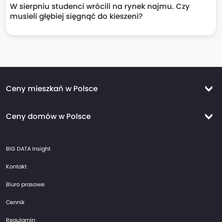
W sierpniu studenci wrócili na rynek najmu. Czy
musieli głębiej sięgnąć do kieszeni?
Ceny mieszkań w Polsce
Ceny mieszkań Warszawa
Ceny domów w Polsce
Ceny mieszkań Kraków
Ceny domów Warszawa
Ceny mieszkań Wrocław
BIG DATA Insight
Ceny domów Kraków
Ceny mieszkań Trójmiasto
Kontakt
Ceny domów Wrocław
Ceny mieszkań Gdańsk
Biuro prasowe
Ceny domów Trójmiasto
Ceny mieszkań Gdynia
Cennik
Ceny domów Gdańsk
Ceny mieszkań Sopot
Regulamin