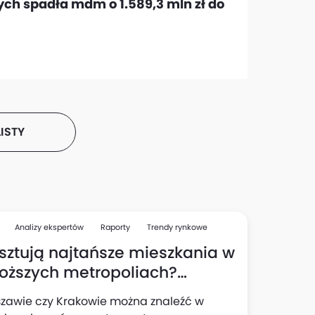
tych spadła mdm o 1.589,3 mln zł do
ISTY
Analizy ekspertów
Raporty
Trendy rynkowe
osztują najtańsze mieszkania w
oższych metropoliach?
ice w cenach mogą szokować!
zawie czy Krakowie można znaleźć w