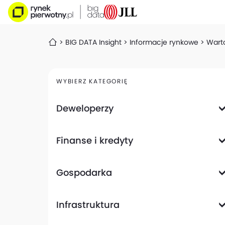
BIG DATA Insight
Informacje rynkowe
Wart
WYBIERZ KATEGORIĘ
Deweloperzy
Deweloperzy giełdowi
Finanse i kredyty
Analizy i raporty
Informacje giełdowe
Informacje ogólne
Wyniki finansowe
Gospodarka
Banki
Biznes
Informacje z gospodarki
Infrastruktura