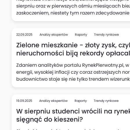
sierpniu oraz w pierwszych ośmiu miesiącach bie
zaskoczeniem, niestety tym razem zdecydowani
ożywieniu aktywności inwestycyjnej pierwotnego 
nastąpiło wyraźne załamanie statystyk budowni
eksperci portalu RynekPierwotny.pl, tym samym r
22.09.2025
Analizy ekspertów
Raporty
Trendy rynkowe
powrotny w kierunku obowiązującej od półtora ro
Zielone mieszkanie - złoty zysk, cz
spadkowej, potwierdzając jej dominację.
nieruchomości biją rekordy opłaca
Zdaniem analityków portalu RynekPierwotny.pl, 
energii, wysokiej inflacji czy coraz ostrzejszyc
budownictwo staje się nie tylko trendem wizerun
inwestycyjną. Certyfikaty BREEAM, LEED czy WELL
wkraczają do segmentu mieszkaniowego, generują
przy sprzedaży.
19.09.2025
Analizy ekspertów
Raporty
Trendy rynkowe
W sierpniu studenci wrócili na ryne
sięgnąć do kieszeni?