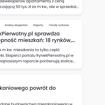
e deweloperów apartamenty z ceną
czającą 50 tys. zł za m kw., ale w sprzedaży
mieszkania nawet pięciokrotnie tańsze.
i portalu RynekPierwotny.pl sprawdzili, ile
tr kwadratowy
Analizy ekspertów
Raporty
Trendy rynkowe
ze mieszkania w każdym z siedmiu
kPierwotny.pl sprawdza
szych miast oraz w jakich dzielnicach
pność mieszkań: 18 rynków,
e znaleźć.
perspektywy, kilka
 m kw. mieszkania to tylko część
odzianek!
ki. Eksperci portalu RynekPierwotny.pl w
najnowszym raporcie porównują stolice
ztw pod kątem siły nabywczej płac,
ości ofert nieruchomości i kosztu kredytu,
ąc realne możliwości kupujących. Gdzie
ajłatwiej o zakup mieszkania? W którym
kaniowego powrót do
e wojewódzkim można nabyć największe
a kredyt? Odpowiedzi w raporcie.
e dane budownictwa mieszkaniowego w