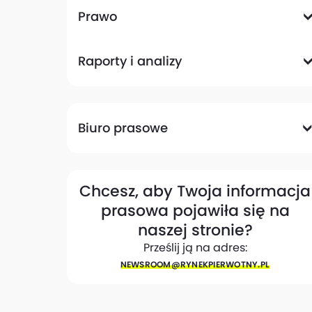
Komunikacyjna
Magazynowa
Plany zagospodarowania przestrzennego
Pozwolenia na budowę
Przetargi
Społeczna
Prawo
Analizy prawne
Zmiany w przepisach
Raporty i analizy
Analizy ekspertów
Raporty
Trendy rynkowe
Biuro prasowe
Biuro prasowe
Materiały dla mediów
Eksperci
My w mediach
Kontakt
Chcesz, aby Twoja informacja
prasowa pojawiła się na
naszej stronie?
Prześlij ją na adres:
NEWSROOM@​RYNEKPIERWOTNY.PL