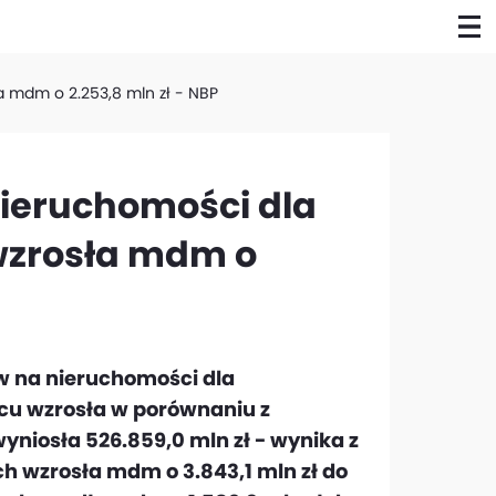
 mdm o 2.253,8 mln zł - NBP
ieruchomości dla
wzrosła mdm o
w na nieruchomości dla
u wzrosła w porównaniu z
yniosła 526.859,0 mln zł - wynika z
 wzrosła mdm o 3.843,1 mln zł do