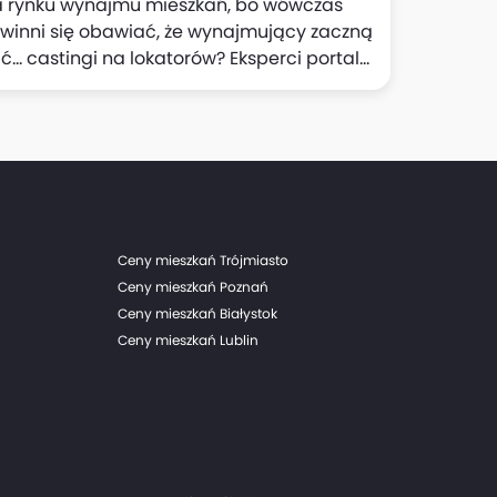
 na rynku wynajmu mieszkań, bo wówczas
powinni się obawiać, że wynajmujący zaczną
i na lokatorów? Eksperci portalu
iu oferta mieszkań na wynajem w
ów.
Ceny mieszkań Trójmiasto
Ceny mieszkań Poznań
Ceny mieszkań Białystok
Ceny mieszkań Lublin