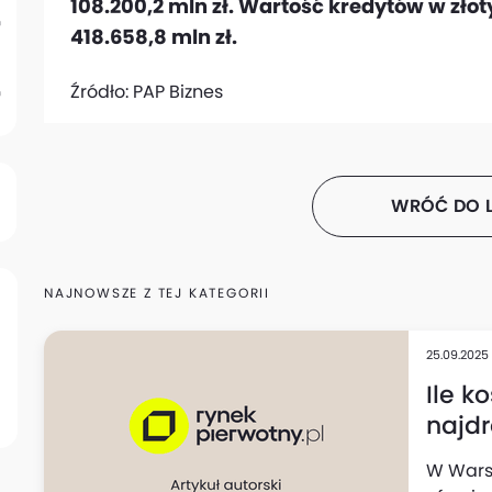
108.200,2 mln zł. Wartość kredytów w zło
418.658,8 mln zł.
Źródło:
PAP Biznes
WRÓĆ DO L
NAJNOWSZE Z TEJ KATEGORII
25.09.2025
Ile k
najdr
Różn
W Wars