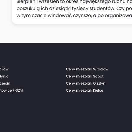
Sierpień i wrzesień to okres największego ruchu
poszukują ich dziesiątki tysięcy studentów. Czy 
w tym czasie windować czynsze, albo organizować... casting
GetHome.pl sprawdzili, jak zmieniła się w sierpn
największych metropoliach oraz mediana czynsz
raków
Ceny mieszkań Wrocław
dynia
Ceny mieszkań Sopot
czecin
Ceny mieszkań Olsztyn
towice / GZM
Ceny mieszkań Kielce