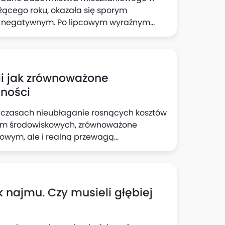
żącego roku, okazała się sporym
e negatywnym. Po lipcowym wyraźnym
segmentu mieszkaniówki, w sierpniu
ctwa mieszkaniowego. Jak wskazują
ynek nieoczekiwanie wykonał ruch
ku średnioterminowej tendencji
yli jak zrównoważone
lności
w czasach nieubłaganie rosnących kosztów
h norm środowiskowych, zrównoważone
kowym, ale i realną przewagą
 nie są już wyłączną domeną biurowców –
c wyższe stawki czynszów i lepsze ceny
k najmu. Czy musieli głębiej