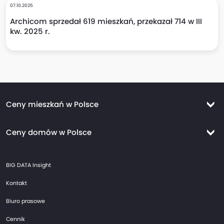
07.10.2025
Archicom sprzedał 619 mieszkań, przekazał 714 w III
kw. 2025 r.
Ceny mieszkań w Polsce
Ceny mieszkań Warszawa
Ceny domów w Polsce
Ceny mieszkań Kraków
Ceny domów Warszawa
Ceny mieszkań Wrocław
BIG DATA Insight
Ceny domów Kraków
Ceny mieszkań Trójmiasto
Kontakt
Ceny domów Wrocław
Ceny mieszkań Gdańsk
Biuro prasowe
Ceny domów Trójmiasto
Ceny mieszkań Gdynia
Cennik
Ceny domów Gdańsk