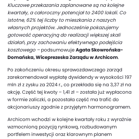
Kluczowe przekazania zaplanowane są na kolejne
kwartały, a całoroczny potencjał to 2400 lokali. Co
istotne, 62% tej liczby to mieszkania z naszych
własnych projektów. Jednocześnie pokazujemy
gotowość operacyjną do realizacji większej skali
działań, przy zachowaniu efektywnego podejścia
kosztowego –
podsumowuje
Agata Skowrońska-
Domańska, Wiceprezeska Zarządu w Archicom
.
Po zakończeniu okresu sprawozdawczego zarząd
zarekomendował wypłatę dywidendy w wysokości 197
mln zł z zysku za 2024 r., co przekłada się na 3,37 zł na
akcję. Część tej kwoty – 1,41 zł – została już wypłacona
w formie zaliczki, a pozostała część ma trafić do
akcjonariuszy zgodnie z przyjętym harmonogramem.
Archicom wchodzi w kolejne kwartały roku z wyraźnie
wzmocnioną pozycją rynkową, rozbudowanym
portfelem inwestycji oraz klarownym planem