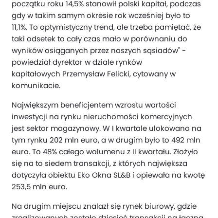
początku roku 14,5% stanowił polski kapitał, podczas
gdy w takim samym okresie rok wcześniej było to
11,1%. To optymistyczny trend, ale trzeba pamiętać, że
taki odsetek to cały czas mało w porównaniu do
wyników osiąganych przez naszych sąsiadów" -
powiedział dyrektor w dziale rynków
kapitałowych Przemysław Felicki, cytowany w
komunikacie.
Największym beneficjentem wzrostu wartości
inwestycji na rynku nieruchomości komercyjnych
jest sektor magazynowy. W I kwartale ulokowano na
tym rynku 202 mln euro, a w drugim było to 492 mln
euro. To 48% całego wolumenu z II kwartału. Złożyło
się na to siedem transakcji, z których największa
dotyczyła obiektu Eko Okna SL&B i opiewała na kwotę
253,5 mln euro.
Na drugim miejscu znalazł się rynek biurowy, gdzie
zrealizowanych zostało dziesięć transakcji na łączną