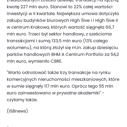
kwotę 227 mln euro. Stanowi to 22% całej wartości
inwestycji w II kwartale. Największa umowa dotyczyła
zakupu budynków biurowych High 5ive I i High 5ive II
w centrum Krakowa, których wartość sięgnęła 66,7
mln euro. Trzeci był sektor handlowy, z sześcioma
transakcjami i sumą 133,5 mln euro (13% całego
wolumenu), na którą złożył się m.in. zakup dziesięciu
parków handlowych BHM A Centrum Portfolio za 54,2
mln euro, wymieniło CBRE.
"Warto odnotować także trzy transakcje na rynku
komercyjnych nieruchomości mieszkaniowych, które
w sumie sięgnęły 117 mln euro. Oprócz tego 55 mln
euro zainwestowano w prywatne akademiki" -
czytamy także.
(ISBnews)