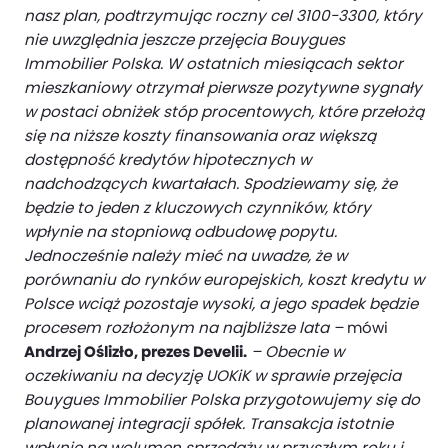
nasz plan, podtrzymując roczny cel 3100-3300, który
nie uwzględnia jeszcze przejęcia Bouygues
Immobilier Polska. W ostatnich miesiącach sektor
mieszkaniowy otrzymał pierwsze pozytywne sygnały
w postaci obniżek stóp procentowych, które przełożą
się na niższe koszty finansowania oraz większą
dostępność kredytów hipotecznych w
nadchodzących kwartałach. Spodziewamy się, że
będzie to jeden z kluczowych czynników, który
wpłynie na stopniową odbudowę popytu.
Jednocześnie należy mieć na uwadze, że w
porównaniu do rynków europejskich, koszt kredytu w
Polsce wciąż pozostaje wysoki, a jego spadek będzie
procesem rozłożonym na najbliższe lata –
mówi
Andrzej Oślizło, prezes Develii.
– Obecnie w
oczekiwaniu na decyzję UOKiK w sprawie przejęcia
Bouygues Immobilier Polska przygotowujemy się do
planowanej integracji spółek. Transakcja istotnie
wpłynie na wolumen sprzedaży w przyszłym roku i