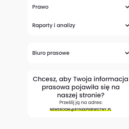
Komunikacyjna
Magazynowa
Plany zagospodarowania przestrzennego
Pozwolenia na budowę
Przetargi
Społeczna
Prawo
Analizy prawne
Zmiany w przepisach
Raporty i analizy
Analizy ekspertów
Raporty
Trendy rynkowe
Biuro prasowe
Biuro prasowe
Materiały dla mediów
Eksperci
My w mediach
Kontakt
Chcesz, aby Twoja informacja
prasowa pojawiła się na
naszej stronie?
Prześlij ją na adres:
NEWSROOM@​RYNEKPIERWOTNY.PL