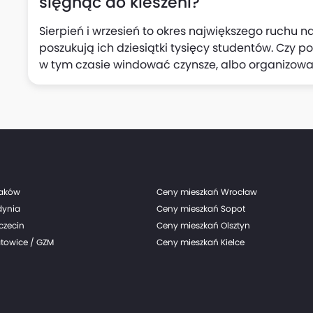
sięgnąć do kieszeni?
Sierpień i wrzesień to okres największego ruchu
poszukują ich dziesiątki tysięcy studentów. Czy 
w tym czasie windować czynsze, albo organizować... casting
GetHome.pl sprawdzili, jak zmieniła się w sierpn
największych metropoliach oraz mediana czynsz
raków
Ceny mieszkań Wrocław
dynia
Ceny mieszkań Sopot
czecin
Ceny mieszkań Olsztyn
towice / GZM
Ceny mieszkań Kielce