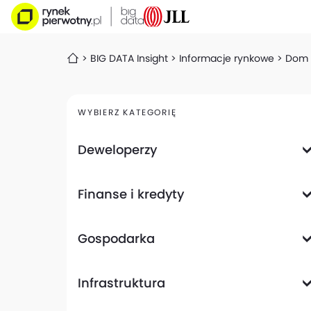
BIG DATA Insight
Informacje rynkowe
Dom D
WYBIERZ KATEGORIĘ
Deweloperzy
Deweloperzy giełdowi
Finanse i kredyty
Analizy i raporty
Informacje giełdowe
Informacje ogólne
Wyniki finansowe
Gospodarka
Banki
Biznes
Informacje z gospodarki
Infrastruktura