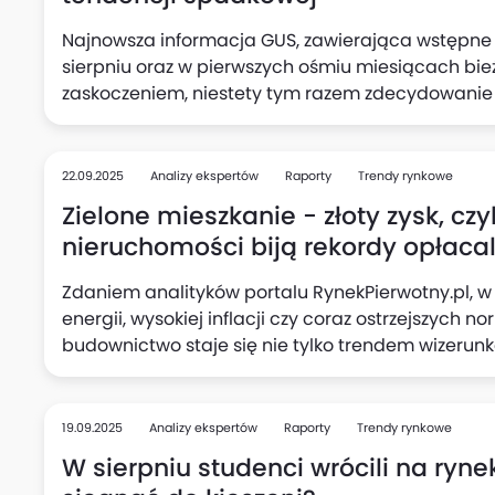
Najnowsza informacja GUS, zawierająca wstępn
sierpniu oraz w pierwszych ośmiu miesiącach bie
zaskoczeniem, niestety tym razem zdecydowani
ożywieniu aktywności inwestycyjnej pierwotnego 
nastąpiło wyraźne załamanie statystyk budowni
eksperci portalu RynekPierwotny.pl, tym samym r
22.09.2025
Analizy ekspertów
Raporty
Trendy rynkowe
powrotny w kierunku obowiązującej od półtora ro
Zielone mieszkanie - złoty zysk, cz
spadkowej, potwierdzając jej dominację.
nieruchomości biją rekordy opłaca
Zdaniem analityków portalu RynekPierwotny.pl, 
energii, wysokiej inflacji czy coraz ostrzejszyc
budownictwo staje się nie tylko trendem wizerun
inwestycyjną. Certyfikaty BREEAM, LEED czy WELL
wkraczają do segmentu mieszkaniowego, generują
przy sprzedaży.
19.09.2025
Analizy ekspertów
Raporty
Trendy rynkowe
W sierpniu studenci wrócili na ryne