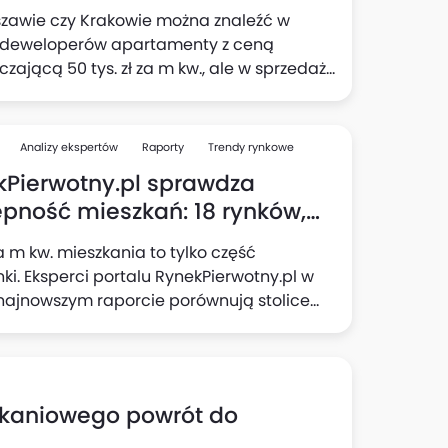
ice w cenach mogą szokować!
zawie czy Krakowie można znaleźć w
e deweloperów apartamenty z ceną
czającą 50 tys. zł za m kw., ale w sprzedaży
mieszkania nawet pięciokrotnie tańsze.
i portalu RynekPierwotny.pl sprawdzili, ile
tr kwadratowy
Analizy ekspertów
Raporty
Trendy rynkowe
ze mieszkania w każdym z siedmiu
kPierwotny.pl sprawdza
szych miast oraz w jakich dzielnicach
pność mieszkań: 18 rynków,
e znaleźć.
perspektywy, kilka
 m kw. mieszkania to tylko część
odzianek!
ki. Eksperci portalu RynekPierwotny.pl w
najnowszym raporcie porównują stolice
ztw pod kątem siły nabywczej płac,
ości ofert nieruchomości i kosztu kredytu,
ąc realne możliwości kupujących. Gdzie
ajłatwiej o zakup mieszkania? W którym
kaniowego powrót do
e wojewódzkim można nabyć największe
a kredyt? Odpowiedzi w raporcie.