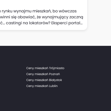
 na rynku wynajmu mieszkań, bo wówczas
powinni się obawiać, że wynajmujący zaczną
i na lokatorów? Eksperci portalu
iu oferta mieszkań na wynajem w
ów.
Ceny mieszkań Trójmiasto
Ceny mieszkań Poznań
Ceny mieszkań Białystok
Ceny mieszkań Lublin