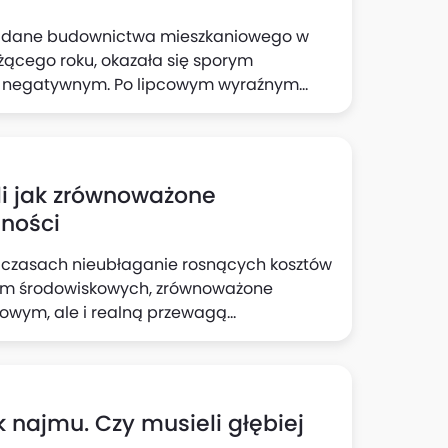
e dane budownictwa mieszkaniowego w
żącego roku, okazała się sporym
e negatywnym. Po lipcowym wyraźnym
segmentu mieszkaniówki, w sierpniu
ctwa mieszkaniowego. Jak wskazują
ynek nieoczekiwanie wykonał ruch
ku średnioterminowej tendencji
yli jak zrównoważone
lności
w czasach nieubłaganie rosnących kosztów
h norm środowiskowych, zrównoważone
kowym, ale i realną przewagą
 nie są już wyłączną domeną biurowców –
c wyższe stawki czynszów i lepsze ceny
k najmu. Czy musieli głębiej