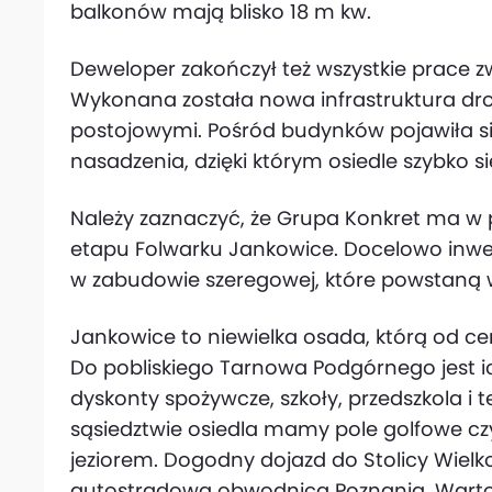
balkonów mają blisko 18 m kw.
Deweloper zakończył też wszystkie prace z
Wykonana została nowa infrastruktura dr
postojowymi. Pośród budynków pojawiła si
nasadzenia, dzięki którym osiedle szybko się
Należy zaznaczyć, że Grupa Konkret ma w p
etapu Folwarku Jankowice. Docelowo inw
w zabudowie szeregowej, które powstaną w
Jankowice to niewielka osada, którą od ce
Do pobliskiego Tarnowa Podgórnego jest i
dyskonty spożywcze, szkoły, przedszkola 
sąsiedztwie osiedla mamy pole golfowe cz
jeziorem. Dogodny dojazd do Stolicy Wielk
autostradowa obwodnica Poznania. Warto 