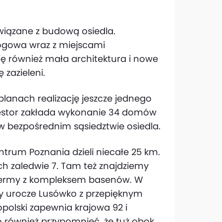
wiązane z budową osiedla.
ogowa wraz z miejscami
ę również mała architektura i nowe
 zazieleni.
lanach realizację jeszcze jednego
estor zakłada wykonanie 34 domów
 bezpośrednim sąsiedztwie osiedla.
ntrum Poznania dzieli niecałe 25 km.
ch zaledwie 7. Tam też znajdziemy
i termy z kompleksem basenów. W
y urocze Lusówko z przepięknym
opolski zapewnia krajowa 92 i
również przypomnieć, że tuż obok