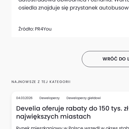
osiedla znajduje się przystanek autobusow
Źródło:
PR4You
WRÓĆ DO L
NAJNOWSZE Z TEJ KATEGORII
04.03.2026
Deweloperzy
Deweloperzy giełdowi
Develia oferuje rabaty do 150 tys. 
największych miastach
Rynek mieszkaniowy w Polsce wszedł w okres stab