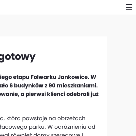
 gotowy
giego etapu Folwarku Jankowice. W
ło 6 budynków z 90 mieszkaniami.
anie, a pierwsi klienci odebrali już
a, która powstaje na obrzeżach
pałacowego parku. W odróżnieniu od
ował również domy szeregowe i