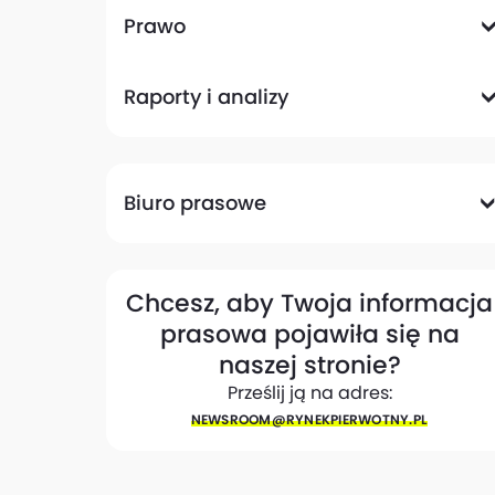
Komunikacyjna
Magazynowa
Plany zagospodarowania przestrzennego
Pozwolenia na budowę
Przetargi
Społeczna
Prawo
Analizy prawne
Zmiany w przepisach
Raporty i analizy
Analizy ekspertów
Raporty
Trendy rynkowe
Biuro prasowe
Biuro prasowe
Materiały dla mediów
Eksperci
My w mediach
Kontakt
Chcesz, aby Twoja informacja
prasowa pojawiła się na
naszej stronie?
Prześlij ją na adres:
NEWSROOM@​RYNEKPIERWOTNY.PL