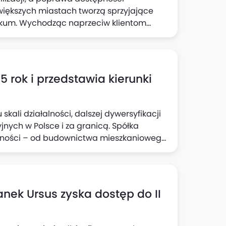
większych miastach tworzą sprzyjające
okum. Wychodząc naprzeciw klientom
rzy zachowaniu wysokiej jakości i
eń otwarty, który odbędzie się w sobotę, 7
Tylko tego dnia odwiedzający będą mogli
 blisko 650 mieszkań oraz skorzystać z
rok i przedstawia kierunki
kali działalności, dalszej dywersyfikacji
nych w Polsce i za granicą. Spółka
alności – od budownictwa mieszkaniowego,
o projekty premium oraz zaawansowane
ortowy.
tanek Ursus zyska dostęp do II