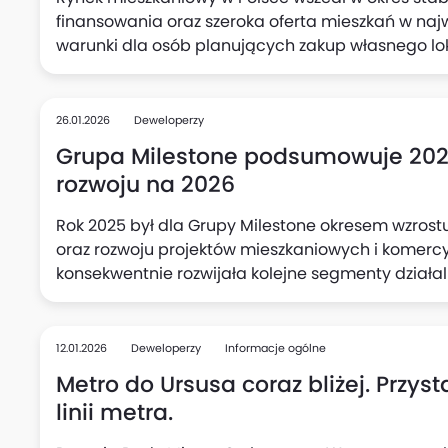
finansowania oraz szeroka oferta mieszkań w naj
warunki dla osób planujących zakup własnego l
poszukującym atrakcyjnych warunków cenowych p
bezpieczeństwa transakcji, Develia organizuje Dzi
marca, w godz. 9:00–15:00 w siedmiu miastach. 
26.01.2026
Deweloperzy
zapoznać się ze szczegółami promocji obejmującej
Grupa Milestone podsumowuje 2025 
bezpłatnych konsultacji ekspertów.
rozwoju na 2026
Rok 2025 był dla Grupy Milestone okresem wzrostu s
oraz rozwoju projektów mieszkaniowych i komercyj
konsekwentnie rozwijała kolejne segmenty dział
przez architekturę i generalne wykonawstwo, p
przygotowania do wejścia w sektor hotelowy i res
12.01.2026
Deweloperzy
Informacje ogólne
Metro do Ursusa coraz bliżej. Przys
linii metra.