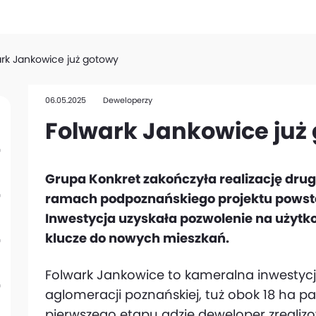
rk Jankowice już gotowy
06.05.2025
Deweloperzy
Folwark Jankowice już
Grupa Konkret zakończyła realizację dru
ramach podpoznańskiego projektu powsta
Inwestycja uzyskała pozwolenie na użytkow
klucze do nowych mieszkań.
Folwark Jankowice to kameralna inwestycj
aglomeracji poznańskiej, tuż obok 18 ha 
pierwszego etapu gdzie deweloper zrealiz