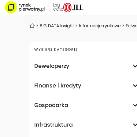
BIG DATA Insight
Informacje rynkowe
Folwa
WYBIERZ KATEGORIĘ
Deweloperzy
Deweloperzy giełdowi
Finanse i kredyty
Analizy i raporty
Informacje giełdowe
Informacje ogólne
Wyniki finansowe
Gospodarka
Banki
Biznes
Informacje z gospodarki
Infrastruktura