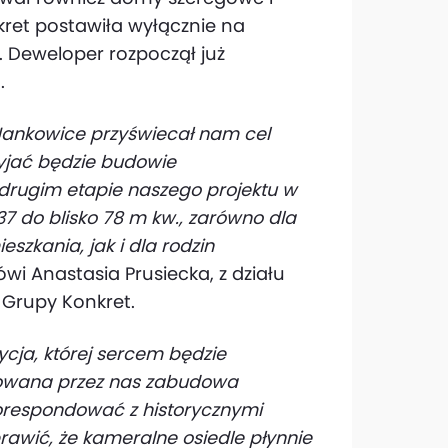
ret postawiła wyłącznie na
 Deweloper rozpoczął już
.
Jankowice przyświecał nam cel
zyjać będzie budowie
 drugim etapie naszego projektu w
 37 do blisko 78 m kw., zarówno dla
zkania, jak i dla rodzin
i Anastasia Prusiecka, z działu
 Grupy Konkret.
ycja, której sercem będzie
izowana przez nas zabudowa
respondować z historycznymi
awić, że kameralne osiedle płynnie