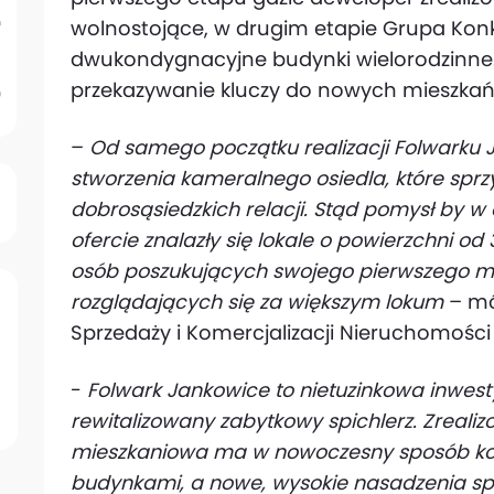
wolnostojące, w drugim etapie Grupa Konk
dwukondygnacyjne budynki wielorodzinne.
przekazywanie kluczy do nowych mieszkań
–
Od samego początku realizacji Folwarku 
stworzenia kameralnego osiedla, które spr
dobrosąsiedzkich relacji. Stąd pomysł by w
ofercie znalazły się lokale o powierzchni od
osób poszukujących swojego pierwszego mies
rozglądających się za większym lokum
– mów
Sprzedaży i Komercjalizacji Nieruchomości
-
Folwark Jankowice to nietuzinkowa inwest
rewitalizowany zabytkowy spichlerz. Zreal
mieszkaniowa ma w nowoczesny sposób ko
budynkami, a nowe, wysokie nasadzenia spr