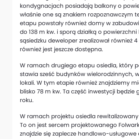
kondygnacjach posiadają balkony o powie
właśnie one są znakiem rozpoznawczym te
etapu powstały również domy w zabudowie
do 138 m kw. i sporą działką o powierzchni
sąsiedzku deweloper zrealizował również 4
również jest jeszcze dostępna.
W ramach drugiego etapu osiedla, który p
stawia sześć budynków wielorodzinnych, w
lokali. W tym etapie również znajdziemy m
blisko 78 m kw. Ta część inwestycji będzie
roku.
W ramach projektu osiedla rewitalizowany j
To on jest sercem projektowanego Folwar
znajdzie się zaplecze handlowo-usługowe d