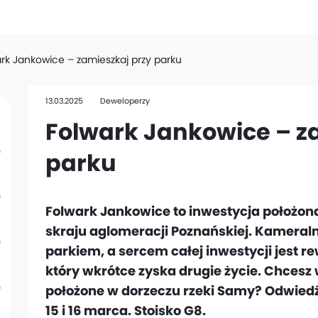
rk Jankowice – zamieszkaj przy parku
13.03.2025
Deweloperzy
Folwark Jankowice – z
parku
Folwark Jankowice to inwestycja położon
skraju aglomeracji Poznańskiej. Kameral
parkiem, a sercem całej inwestycji jest re
który wkrótce zyska drugie życie. Chcesz w
położone w dorzeczu rzeki Samy? Odwied
15 i 16 marca. Stoisko G8.