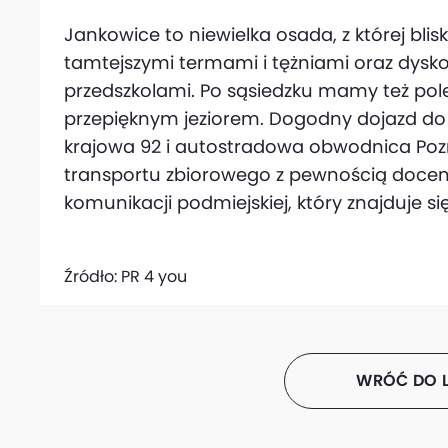
Jankowice to niewielka osada, z której bli
tamtejszymi termami i tężniami oraz dysk
przedszkolami. Po sąsiedzku mamy też pol
przepięknym jeziorem. Dogodny dojazd do 
krajowa 92 i autostradowa obwodnica Pozn
transportu zbiorowego z pewnością docen
komunikacji podmiejskiej, który znajduje się
Źródło:
PR 4 you
WRÓĆ DO L