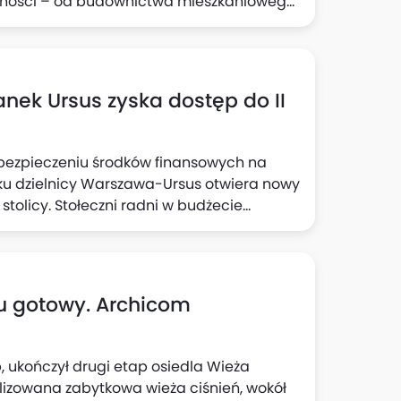
alności – od budownictwa mieszkaniowego,
o projekty premium oraz zaawansowane
ortowy.
tanek Ursus zyska dostęp do II
bezpieczeniu środków finansowych na
unku dzielnicy Warszawa-Ursus otwiera nowy
tolicy. Stołeczni radni w budżecie
e Finansowej zapisali środki na
 przedłużeniem linii M2 z Bemowa do
u gotowy. Archicom
 ukończył drugi etap osiedla Wieża
alizowana zabytkowa wieża ciśnień, wokół