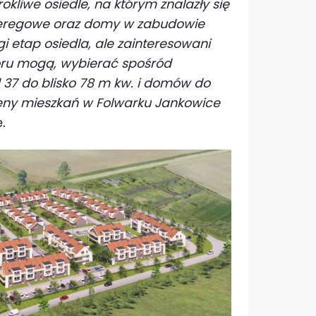
kliwe osiedle, na którym znalazły się
zeregowe oraz domy w zabudowie
i etap osiedla, ale zainteresowani
ru mogą, wybierać spośród
d 37 do blisko 78 m kw. i domów do
ceny mieszkań w Folwarku Jankowice
.