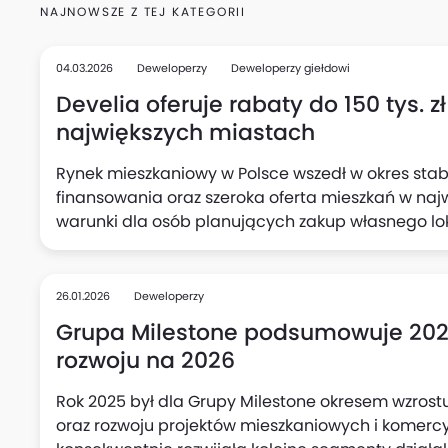
NAJNOWSZE Z TEJ KATEGORII
04.03.2026
Deweloperzy
Deweloperzy giełdowi
Develia oferuje rabaty do 150 tys. 
największych miastach
Rynek mieszkaniowy w Polsce wszedł w okres stab
finansowania oraz szeroka oferta mieszkań w naj
warunki dla osób planujących zakup własnego l
poszukującym atrakcyjnych warunków cenowych p
bezpieczeństwa transakcji, Develia organizuje Dzi
marca, w godz. 9:00–15:00 w siedmiu miastach. 
26.01.2026
Deweloperzy
zapoznać się ze szczegółami promocji obejmującej
Grupa Milestone podsumowuje 2025 
bezpłatnych konsultacji ekspertów.
rozwoju na 2026
Rok 2025 był dla Grupy Milestone okresem wzrostu s
oraz rozwoju projektów mieszkaniowych i komercyj