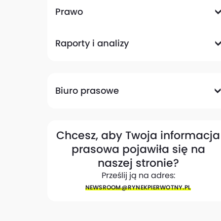
Komunikacyjna
Magazynowa
Plany zagospodarowania przestrzennego
Pozwolenia na budowę
Przetargi
Społeczna
Prawo
Analizy prawne
Zmiany w przepisach
Raporty i analizy
Analizy ekspertów
Raporty
Trendy rynkowe
Biuro prasowe
Biuro prasowe
Materiały dla mediów
Eksperci
My w mediach
Kontakt
Chcesz, aby Twoja informacja
prasowa pojawiła się na
naszej stronie?
Prześlij ją na adres:
NEWSROOM@​RYNEKPIERWOTNY.PL