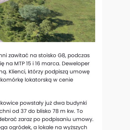
ni zawitać na stoisko G8, podczas
ę na MTP 15 i 16 marca. Deweloper
ną. Klienci, którzy podpiszą umowę
komórkę lokatorską w cenie
kowice powstały już dwa budynki
chni od 37 do blisko 78 m kw. To
odebrać zaraz po podpisaniu umowy.
ga ogródek, a lokale na wyższych