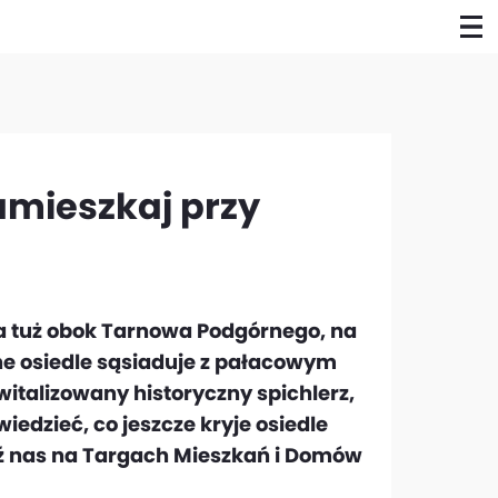
amieszkaj przy
a tuż obok Tarnowa Podgórnego, na
ne osiedle sąsiaduje z pałacowym
witalizowany historyczny spichlerz,
iedzieć, co jeszcze kryje osiedle
ź nas na Targach Mieszkań i Domów