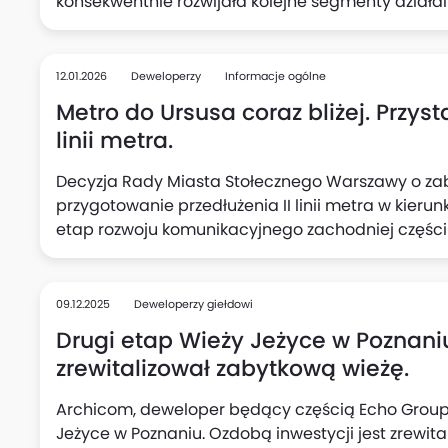
konsekwentnie rozwijała kolejne segmenty dział
przez architekturę i generalne wykonawstwo, p
przygotowania do wejścia w sektor hotelowy i res
12.01.2026
Deweloperzy
Informacje ogólne
Metro do Ursusa coraz bliżej. Przys
linii metra.
Decyzja Rady Miasta Stołecznego Warszawy o za
przygotowanie przedłużenia II linii metra w kier
etap rozwoju komunikacyjnego zachodniej części s
Warszawy na 2026 rok oraz w Wieloletniej Prognozi
rozpoczęcie prac przygotowawczych związanych z
Ursusa.
09.12.2025
Deweloperzy giełdowi
Drugi etap Wieży Jeżyce w Poznani
zrewitalizował zabytkową wieżę.
Archicom, deweloper będący częścią Echo Group,
Jeżyce w Poznaniu. Ozdobą inwestycji jest zrewit