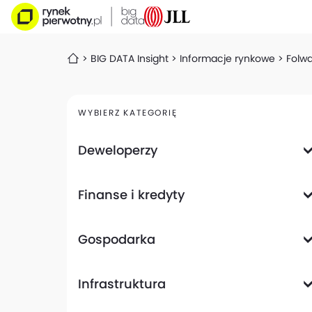
BIG DATA Insight
Informacje rynkowe
Folwa
WYBIERZ KATEGORIĘ
Deweloperzy
Deweloperzy giełdowi
Finanse i kredyty
Analizy i raporty
Informacje giełdowe
Informacje ogólne
Wyniki finansowe
Gospodarka
Banki
Biznes
Informacje z gospodarki
Infrastruktura