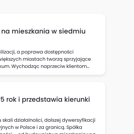
zł na mieszkania w siedmiu
ilizacji, a poprawa dostępności
większych miastach tworzą sprzyjające
okum. Wychodząc naprzeciw klientom
rzy zachowaniu wysokiej jakości i
eń otwarty, który odbędzie się w sobotę, 7
Tylko tego dnia odwiedzający będą mogli
 blisko 650 mieszkań oraz skorzystać z
rok i przedstawia kierunki
kali działalności, dalszej dywersyfikacji
nych w Polsce i za granicą. Spółka