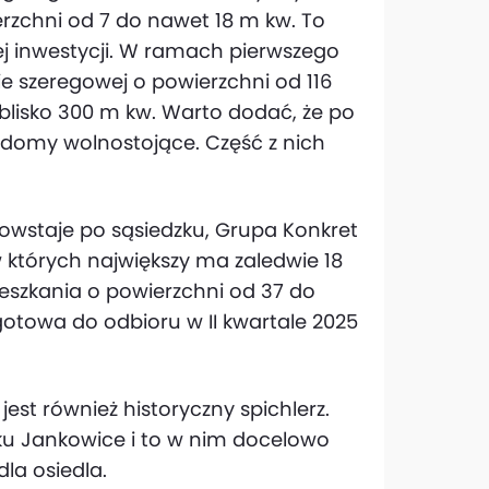
rzchni od 7 do nawet 18 m kw. To
j inwestycji. W ramach pierwszego
 szeregowej o powierzchni od 116
 blisko 300 m kw. Warto dodać, że po
 domy wolnostojące. Część z nich
owstaje po sąsiedzku, Grupa Konkret
 których największy ma zaledwie 18
ieszkania o powierzchni od 37 do
 gotowa do odbioru w II kwartale 2025
est również historyczny spichlerz.
ku Jankowice i to w nim docelowo
la osiedla.