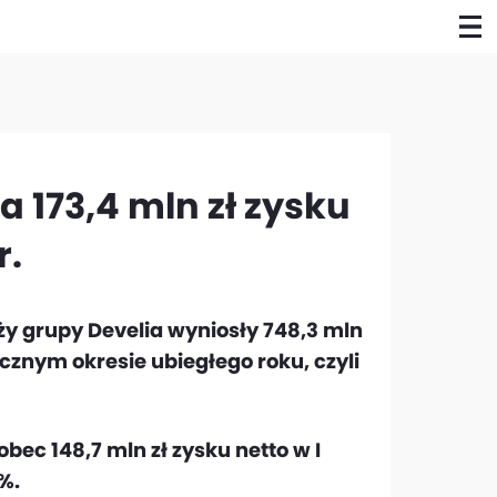
 173,4 mln zł zysku
r.
ży grupy Develia wyniosły 748,3 mln
cznym okresie ubiegłego roku, czyli
obec 148,7 mln zł zysku netto w I
%.