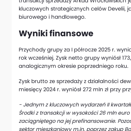
transakcji sprzedaży Arkad Wrocławskich j
kluczowych strategicznych celów Develii, j
biurowego i handlowego.
Wyniki finansowe
Przychody grupy za I półrocze 2025 r. wyni
rok wcześniej. Zysk netto grupy wyniósł 173
analogicznym okresie poprzedniego roku.
Zysk brutto ze sprzedaży z działalności dew
miesięcy 2024 r. wyniósł 272 mln zł przy pr
- Jednym z kluczowych wydarzeń II kwartał
Środki z transakcji w wysokości 26 mln euro
zaciągniętego na jej prefinansowanie. Pozo
sektor mieszkaniowy m.in. poprzez zakup Bou