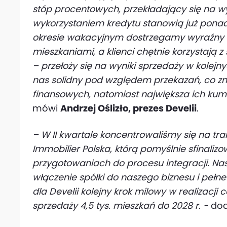
stóp procentowych, przekładający się na w
wykorzystaniem kredytu stanowią już ponad
okresie wakacyjnym dostrzegamy wyraźny 
mieszkaniami, a klienci chętnie korzystają z 
– przełoży się na wyniki sprzedaży w kolejn
nas solidny pod względem przekazań, co zn
finansowych, natomiast największa ich kum
mówi
Andrzej Oślizło, prezes Develii
.
– W II kwartale koncentrowaliśmy się na tra
Immobilier Polska, którą pomyślnie sfinalizo
przygotowaniach do procesu integracji. Na
włączenie spółki do naszego biznesu i pełne 
dla Develii kolejny krok milowy w realizacji 
sprzedaży 4,5 tys. mieszkań do 2028 r. -
do