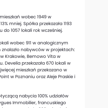
99 mieszkań wobec 1949 w
 13% mniej. Spółka przekazała 1193
 do 1057 lokali rok wcześniej.
 lokali wobec 911 w analogicznym
ań znalazło nabywców w projektach:
a w Krakowie, Bemowo Vita w
 Develia przekazała 670 lokali w
ajwięcej mieszkań przekazano w
oint w Poznaniu oraz Aleje Praskie i
dotyczącą nabycia 100% udziałów
ygues Immobilier, francuskiego