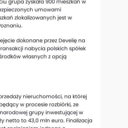
ęciu grupa zyskała 900 mieszkań w
 zabezpieczonych umowami
eszkań zlokalizowanych jest w
Poznaniu.
zejęcie dokonane przez Develię na
ansakcji nabycia polskich spółek
e środków własnych z opcją
rzedaży nieruchomości, na której
będący w procesie rozbiórki, ze
ynarodowej grupy inwestującej w
netto to 43,0 mln euro. Finalizacja