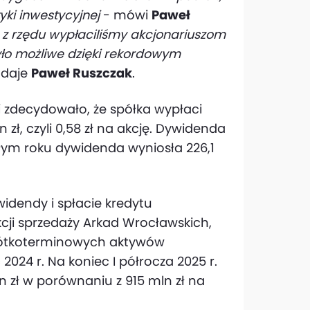
yki inwestycyjnej
- mówi
Paweł
z z rzędu wypłaciliśmy akcjonariuszom
było możliwe dzięki rekordowym
odaje
Paweł Ruszczak
.
 zdecydowało, że spółka wypłaci
zł, czyli 0,58 zł na akcję. Dywidenda
łym roku dywidenda wyniosła 226,1
widendy i spłacie kredytu
cji sprzedaży Arkad Wrocławskich,
 krótkoterminowych aktywów
024 r. Na koniec I półrocza 2025 r.
 zł w porównaniu z 915 mln zł na