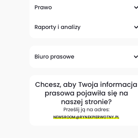
Komunikacyjna
Magazynowa
Plany zagospodarowania przestrzennego
Pozwolenia na budowę
Przetargi
Społeczna
Prawo
Analizy prawne
Zmiany w przepisach
Raporty i analizy
Analizy ekspertów
Raporty
Trendy rynkowe
Biuro prasowe
Biuro prasowe
Materiały dla mediów
Eksperci
My w mediach
Kontakt
Chcesz, aby Twoja informacja
prasowa pojawiła się na
naszej stronie?
Prześlij ją na adres:
NEWSROOM@​RYNEKPIERWOTNY.PL