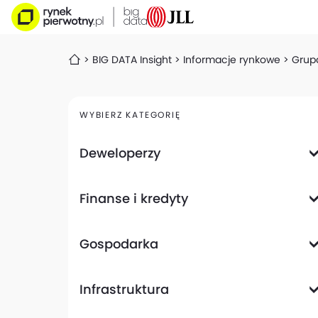
BIG DATA Insight
Informacje rynkowe
Grupa
WYBIERZ KATEGORIĘ
Deweloperzy
Deweloperzy giełdowi
Finanse i kredyty
Analizy i raporty
Informacje giełdowe
Informacje ogólne
Wyniki finansowe
Gospodarka
Banki
Biznes
Informacje z gospodarki
Infrastruktura