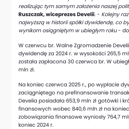
realizując tym samym założenia naszej polit
Ruszczak, wiceprezes Develii
. -
Kolejny ra
najwyższą w historii spółki dywidendę, co 
wynikom osiągniętym w ubiegłym roku
- d
W czerwcu br. Walne Zgromadzenie Develii
dywidendę za 2024 r. w wysokości 265,5 mln 
została zapłacona 30 czerwca br. W ubieg
mln zł.
Na koniec czerwca 2025 r., po wypłacie dy
zaciągniętego na prefinansowanie transak
Develia posiadała 653,9 mln zł gotówki i
finansowych wobec 840,6 mln zł na koniec 2
zobowiązania finansowe wyniosły 764,7 mln
koniec 2024 r.