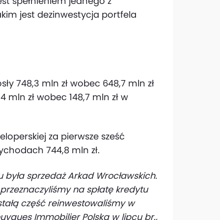
est spełnieniem jednego z
akim jest dezinwestycja portfela
osły 748,3 mln zł wobec 648,7 mln zł
,4 mln zł wobec 148,7 mln zł w
eloperskiej za pierwsze sześć
zychodach 744,8 mln zł.
u była sprzedaż Arkad Wrocławskich.
 przeznaczyliśmy na spłatę kredytu
stałą część reinwestowaliśmy w
ygues Immobilier Polska w lipcu br.,