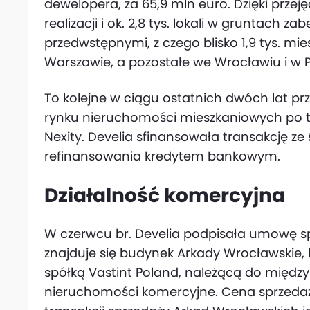
dewelopera, za 65,9 mln euro. Dzięki przej
realizacji i ok. 2,8 tys. lokali w gruntach
przedwstępnymi, z czego blisko 1,9 tys. mi
Warszawie, a pozostałe we Wrocławiu i w 
To kolejne w ciągu ostatnich dwóch lat pr
rynku nieruchomości mieszkaniowych po tr
Nexity. Develia sfinansowała transakcję z
refinansowania kredytem bankowym.
Działalność komercyjna
W czerwcu br. Develia podpisała umowę sp
znajduje się budynek Arkady Wrocławskie, 
spółką Vastint Poland, należącą do międz
nieruchomości komercyjne. Cena sprzedaży 