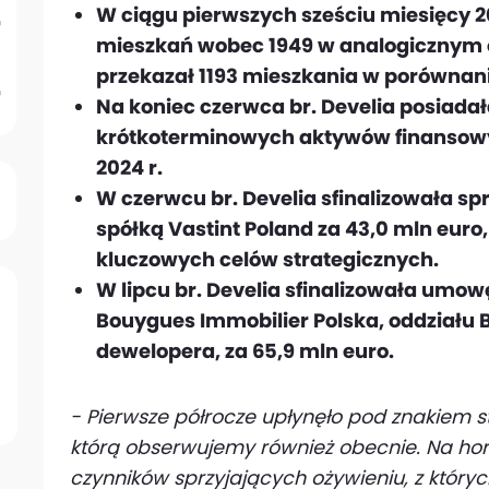
W ciągu pierwszych sześciu miesięcy 2
mieszkań wobec 1949 w analogicznym o
przekazał 1193 mieszkania w porównani
Na koniec czerwca br. Develia posiadała
krótkoterminowych aktywów finansowy
2024 r.
W czerwcu br. Develia sfinalizowała s
spółką Vastint Poland za 43,0 mln euro
kluczowych celów strategicznych.
W lipcu br. Develia sfinalizowała umo
Bouygues Immobilier Polska, oddziału 
dewelopera, za 65,9 mln euro.
- Pierwsze półrocze upłynęło pod znakiem s
którą obserwujemy również obecnie. Na hor
czynników sprzyjających ożywieniu, z któryc