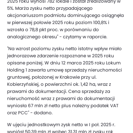
2025 roku wynosi 782 lokale i został zrealizowany w
5%. Marża zysku netto przypadającego
akcjonariuszom podmiotu dominującego osiągnęła
w pierwszej połowie 2025 roku poziom 100,8% i
wzrosła o 78,8 pkt proc. w porównaniu do
analogicznego okresu" - czytamy w raporcie.
"Na wzrost poziomu zysku netto istotny wpływ miało
jednorazowe zdarzenie rozpoznane w 2025 roku
opisane poniżej. W dniu 12 marca 2025 roku Lokum
Holding 1 zawarła umowę sprzedaży nieruchomości
gruntowej, położonej w Krakowie przy ul.
Kobierzyńskiej, o powierzchni ok. 1,42 ha, wraz z
prawami do dokumentacji. Cena sprzedaży za
nieruchomość wraz z prawami do dokumentacji
wyniosła 67 mln zł netto plus należny podatek VAT
oraz PCC" - dodano.
W ujęciu jednostkowym zysk netto w I poł. 2025 r.
wyniósł 50,39 mln zł wobec 31,31 mln zł zysku rok