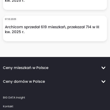
kw. 2025 r.
07.10.2025
Archicom sprzedał 619 mieszkań, przekazał 714 w III
kw. 2025 r.
Ceny mieszkań w Polsce
Ceny mieszkań Warszawa
Ceny domów w Polsce
Ceny mieszkań Kraków
Ceny domów Warszawa
Ceny mieszkań Wrocław
BIG DATA Insight
Ceny domów Kraków
Ceny mieszkań Trójmiasto
Kontakt
Ceny domów Wrocław