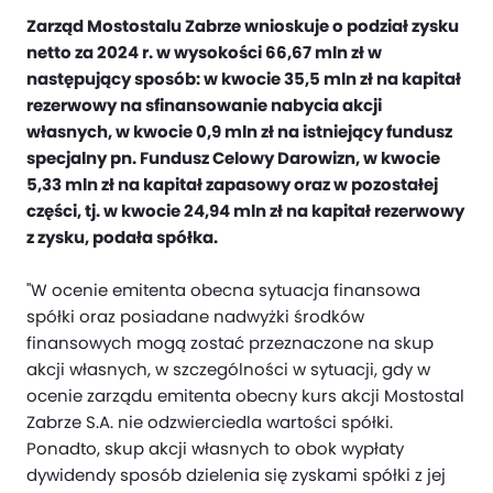
Zarząd Mostostalu Zabrze wnioskuje o podział zysku
netto za 2024 r. w wysokości 66,67 mln zł w
następujący sposób: w kwocie 35,5 mln zł na kapitał
rezerwowy na sfinansowanie nabycia akcji
własnych, w kwocie 0,9 mln zł na istniejący fundusz
specjalny pn. Fundusz Celowy Darowizn, w kwocie
5,33 mln zł na kapitał zapasowy oraz w pozostałej
części, tj. w kwocie 24,94 mln zł na kapitał rezerwowy
z zysku, podała spółka.
"W ocenie emitenta obecna sytuacja finansowa
spółki oraz posiadane nadwyżki środków
finansowych mogą zostać przeznaczone na skup
akcji własnych, w szczególności w sytuacji, gdy w
ocenie zarządu emitenta obecny kurs akcji Mostostal
Zabrze S.A. nie odzwierciedla wartości spółki.
Ponadto, skup akcji własnych to obok wypłaty
dywidendy sposób dzielenia się zyskami spółki z jej