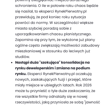
schronienia. O ile w połowie roku chaos będzie
się nasilał, to eksperci RynekPierwotny.pl
przewidują, że pod koniec roku sytuacja
powróci do normy. W szczególności większe
miasta szybciej poradzą sobie z
uporządkowaniem chaosu planistycznego.
Zapomina się przy tym, że wyłożone już plany
ogólne często zwiększają możliwości zabudowy
mieszkaniowej w stosunku do leciwych już
studiów.
Nastąpi duża "szokująca" konsolidacja na
rynku deweloperskim i zmiana na podium
rynku.
Eksperci RynekPierwotny.pl oczekują
nowych, zaskakujących fuzji i przejęć, które
miały miejsce w ubiegłych latach. Rok 2026
może tu przynieść o tyle duże zaskoczenia, że
nie wszystkie firmy odnalazły się w nowej
rzeczywistości, jaką przyniosła ze sobą "jawność