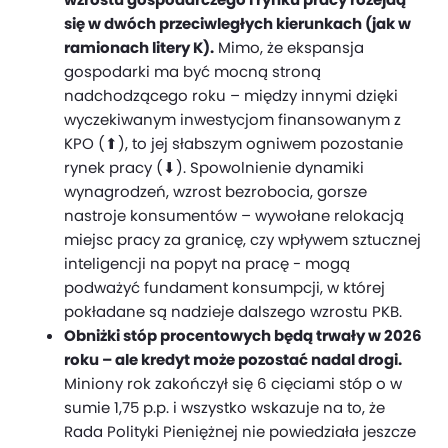
się w dwóch przeciwległych kierunkach (jak w
ramionach litery K).
Mimo, że ekspansja
gospodarki ma być mocną stroną
nadchodzącego roku – między innymi dzięki
wyczekiwanym inwestycjom finansowanym z
KPO (⬆), to jej słabszym ogniwem pozostanie
rynek pracy (⬇). Spowolnienie dynamiki
wynagrodzeń, wzrost bezrobocia, gorsze
nastroje konsumentów – wywołane relokacją
miejsc pracy za granicę, czy wpływem sztucznej
inteligencji na popyt na pracę - mogą
podważyć fundament konsumpcji, w której
pokładane są nadzieje dalszego wzrostu PKB.
Obniżki stóp procentowych będą trwały w 2026
roku – ale kredyt może pozostać nadal drogi.
Miniony rok zakończył się 6 cięciami stóp o w
sumie 1,75 p.p. i wszystko wskazuje na to, że
Rada Polityki Pieniężnej nie powiedziała jeszcze