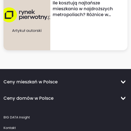
Ile kosztują najtańsze
mieszkania w najdroższych
metropoliach? Różnice w
cenach mogą szokować!
Ceny mieszkań w Polsce
Ceny mieszkań Warszawa
Ceny domów w Polsce
Ceny mieszkań Kraków
Ceny domów Warszawa
Ceny mieszkań Wrocław
BIG DATA Insight
Ceny domów Kraków
Ceny mieszkań Trójmiasto
Kontakt
Ceny domów Wrocław