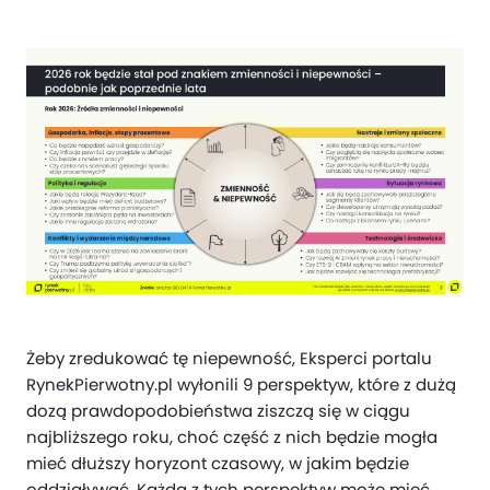
Żeby zredukować tę niepewność, Eksperci portalu
RynekPierwotny.pl wyłonili 9 perspektyw, które z dużą
dozą prawdopodobieństwa ziszczą się w ciągu
najbliższego roku, choć część z nich będzie mogła
mieć dłuższy horyzont czasowy, w jakim będzie
oddziaływać. Każda z tych perspektyw może mieć