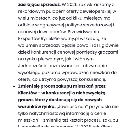
zasilająca sprzedaż.
W 2026 rok wkraczamy z
rekordowym pułapem oferty deweloperskiej w
wielu miastach, co już od kilku miesięcy ma
odbicie w agresywnej polityce sprzedażowej i
cenowej deweloperów. Przewidywania
Ekspertów RynekPierwotny.pl wskazują, że
wolumen sprzedaży będzie powoli rósł, głównie
dzięki konkurencji cenowej pomiędzy graczami
na rynku pierwotnym, jak i wtórnym.
Jednocześnie oczekiwane jest utrzymanie
wysokiego poziomu wprowadzeń mieszkań do
oferty, co utrzyma powyższą konkurencję.
Zmieni się proces zakupu mieszkań przez
Klientów – w konkurencji o nich zwyciężą
gracze, którzy dostosują się do nowych
warunków rynku.
„Jawność cen” przyniosła nie
tylko natychmiastową informację o cenie
mieszkań – zmieniła też kształt procesu zakupu
i interakcji z deweloperem. W 2026 rok Klient