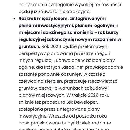
na rynkach o szczególnie wysokiej rentowności
będą już zauważalnie atrakcyjne.
Rozkrok między lexem, zintegrowanymi
planami inwestycyjnymi, planami ogólnymi i
miejscami doraźnego schronienia – rok burzy
regulacyjnej zakończy się nowym rozdaniem w
gruntach.
Rok 2026 będzie przełomowy z
perspektywy planowania przestrzennego i
innych regulacji. Uchwalane w bólach plany
ogólne, dla których „deadline” prawdopodobnie
zostanie ponownie odsunięty w czasie z
czerwca na sierpień, przetasuje rzeczywistość
gruntów, decyzji o warunkach zabudowy i
planów miejscowych. W trakcie 2026 roku
zniknie też procedura Lex Deweloper,
zastąpiona przez zintegrowane plany
inwestycyjne. Wreszcie od początku roku
nowoprojektowane budynki wielorodzinne
powinny uwzględniać miejsca doraźnego