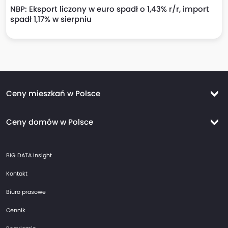
NBP: Eksport liczony w euro spadł o 1,43% r/r, import
spadł 1,17% w sierpniu
Ceny mieszkań w Polsce
Ceny mieszkań Warszawa
Ceny domów w Polsce
Ceny mieszkań Kraków
Ceny domów Warszawa
Ceny mieszkań Wrocław
BIG DATA Insight
Ceny domów Kraków
Ceny mieszkań Trójmiasto
Kontakt
Ceny domów Wrocław
Ceny mieszkań Gdańsk
Biuro prasowe
Ceny domów Trójmiasto
Ceny mieszkań Gdynia
Cennik
Ceny domów Gdańsk
Ceny mieszkań Sopot