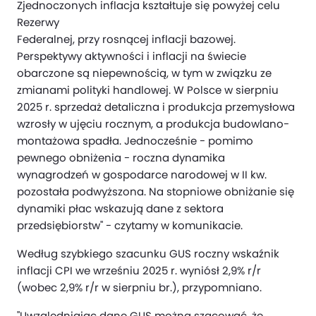
Zjednoczonych inflacja kształtuje się powyżej celu
Rezerwy
Federalnej, przy rosnącej inflacji bazowej.
Perspektywy aktywności i inflacji na świecie
obarczone są niepewnością, w tym w związku ze
zmianami polityki handlowej. W Polsce w sierpniu
2025 r. sprzedaż detaliczna i produkcja przemysłowa
wzrosły w ujęciu rocznym, a produkcja budowlano-
montażowa spadła. Jednocześnie - pomimo
pewnego obniżenia - roczna dynamika
wynagrodzeń w gospodarce narodowej w II kw.
pozostała podwyższona. Na stopniowe obniżanie się
dynamiki płac wskazują dane z sektora
przedsiębiorstw" - czytamy w komunikacie.
Według szybkiego szacunku GUS roczny wskaźnik
inflacji CPI we wrześniu 2025 r. wyniósł 2,9% r/r
(wobec 2,9% r/r w sierpniu br.), przypomniano.
"Uwzględniając dane GUS można szacować, że