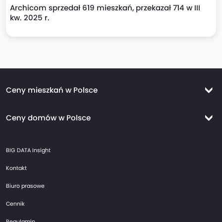
Archicom sprzedał 619 mieszkań, przekazał 714 w III
kw. 2025 r.
Ceny mieszkań w Polsce
Ceny mieszkań Warszawa
Ceny domów w Polsce
Ceny mieszkań Kraków
Ceny domów Warszawa
Ceny mieszkań Wrocław
BIG DATA Insight
Ceny domów Kraków
Ceny mieszkań Trójmiasto
Kontakt
Ceny domów Wrocław
Ceny mieszkań Gdańsk
Biuro prasowe
Ceny domów Trójmiasto
Ceny mieszkań Gdynia
Cennik
Ceny domów Gdańsk
Ceny mieszkań Sopot
Regulamin