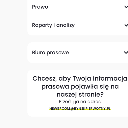
Komunikacyjna
Magazynowa
Plany zagospodarowania przestrzennego
Pozwolenia na budowę
Przetargi
Społeczna
Prawo
Analizy prawne
Zmiany w przepisach
Raporty i analizy
Analizy ekspertów
Raporty
Trendy rynkowe
Biuro prasowe
Biuro prasowe
Materiały dla mediów
Eksperci
My w mediach
Kontakt
Chcesz, aby Twoja informacja
prasowa pojawiła się na
naszej stronie?
Prześlij ją na adres:
NEWSROOM@​RYNEKPIERWOTNY.PL