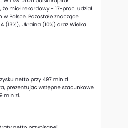
 W I kw. 2025 polski kapitał
 że miał rekordowy - 17-proc. udział
 w Polsce. Pozostałe znaczące
USA (13%), Ukraina (10%) oraz Wielka
ysku netto przy 497 mln zł
łka, prezentując wstępne szacunkowe
 mln zł.
raty netto przypisanej