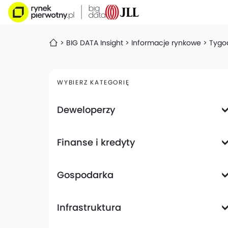
BIG DATA Insight
Informacje rynkowe
Tygod
WYBIERZ KATEGORIĘ
Deweloperzy
Deweloperzy giełdowi
Finanse i kredyty
Analizy i raporty
Informacje giełdowe
Informacje ogólne
Wyniki finansowe
Gospodarka
Banki
Biznes
Informacje z gospodarki
Infrastruktura