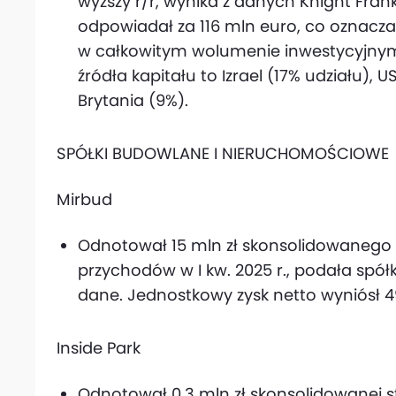
wyższy r/r, wynika z danych Knight Frank.
odpowiadał za 116 mln euro, co oznacza,
w całkowitym wolumenie inwestycyjnym
źródła kapitału to Izrael (17% udziału), 
Brytania (9%).
SPÓŁKI BUDOWLANE I NIERUCHOMOŚCIOWE
Mirbud
Odnotował 15 mln zł skonsolidowanego z
przychodów w I kw. 2025 r., podała spó
dane. Jednostkowy zysk netto wyniósł 49
Inside Park
Odnotował 0,3 mln zł skonsolidowanej st