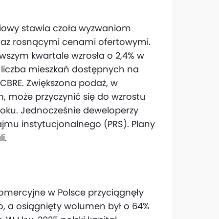
niowy stawia czoła wyzwaniom
az rosnącymi cenami ofertowymi.
wszym kwartale wzrosła o 2,4% w
 liczba mieszkań dostępnych na
u CBRE. Zwiększona podaż, w
, może przyczynić się do wzrostu
roku. Jednocześnie deweloperzy
ajmu instytucjonalnego (PRS). Plany
i.
komercyjne w Polsce przyciągnęły
o, a osiągnięty wolumen był o 64%