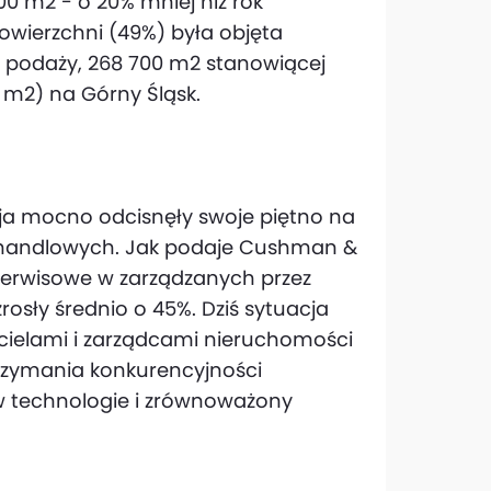
0 m2 - o 20% mniej niż rok
powierzchni (49%) była objęta
podaży, 268 700 m2 stanowiącej
0 m2) na Górny Śląsk.
cja mocno odcisnęły swoje piętno na
handlowych. Jak podaje Cushman &
serwisowe w zarządzanych przez
osły średnio o 45%. Dziś sytuacja
cicielami i zarządcami nieruchomości
trzymania konkurencyjności
 w technologie i zrównoważony