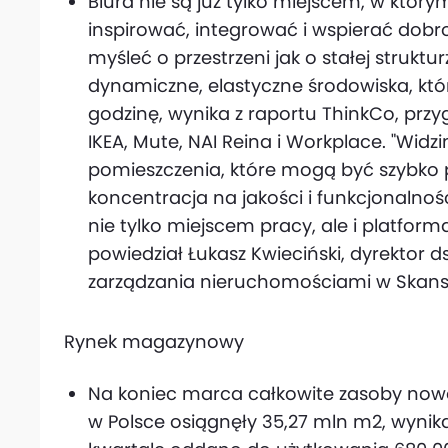
Biura nie są już tylko miejscem, w który
inspirować, integrować i wspierać dobr
myśleć o przestrzeni jak o stałej strukt
dynamiczne, elastyczne środowiska, któ
godzinę, wynika z raportu ThinkCo, prz
IKEA, Mute, NAI Reina i Workplace. "Wi
pomieszczenia, które mogą być szybko 
koncentracja na jakości i funkcjonalnośc
nie tylko miejscem pracy, ale i platform
powiedział Łukasz Kwieciński, dyrektor ds
zarządzania nieruchomościami w Skans
Rynek magazynowy
Na koniec marca całkowite zasoby no
w Polsce osiągnęły 35,27 mln m2, wynika 