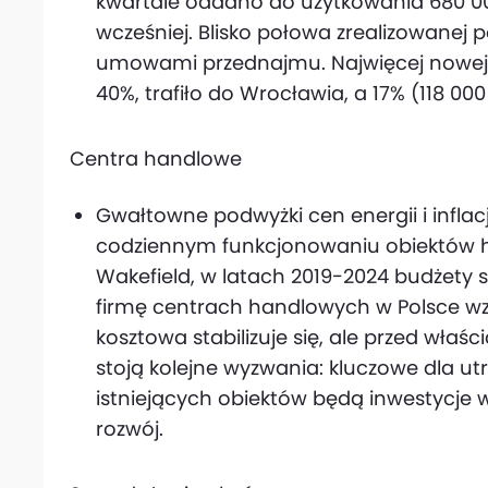
kwartale oddano do użytkowania 680 00
wcześniej. Blisko połowa zrealizowanej 
umowami przednajmu. Najwięcej nowej 
40%, trafiło do Wrocławia, a 17% (118 00
Centra handlowe
Gwałtowne podwyżki cen energii i infla
codziennym funkcjonowaniu obiektów 
Wakefield, w latach 2019-2024 budżety 
firmę centrach handlowych w Polsce wzr
kosztowa stabilizuje się, ale przed właś
stoją kolejne wyzwania: kluczowe dla u
istniejących obiektów będą inwestycje
rozwój.