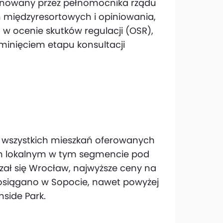
onowany przez pełnomocnika rządu
ń międzyresortowych i opiniowania,
w ocenie skutków regulacji (OSR),
minięciem etapu konsultacji
% wszystkich mieszkań oferowanych
m lokalnym w tym segmencie pod
azał się Wrocław, najwyższe ceny na
 osiągano w Sopocie, nawet powyżej
nside Park.