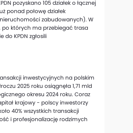
PDN pozyskano 105 działek o łącznej
 już ponad połowę działek
e nieruchomości zabudowanych). W
 po których ma przebiegać trasa
ie do KPDN zgłosili
ansakcji inwestycyjnych na polskim
roczu 2025 roku osiągnęła 1,71 mld
ogicznego okresu 2024 roku. Coraz
itał krajowy - polscy inwestorzy
koło 40% wszystkich transakcji
ść i profesjonalizację rodzimych