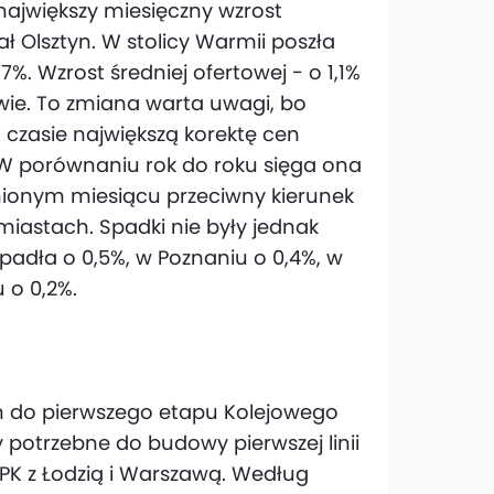
największy miesięczny wzrost
ł Olsztyn. W stolicy Warmii poszła
%. Wzrost średniej ofertowej - o 1,1%
wie. To zmiana warta uwagi, bo
 czasie największą korektę cen
 W porównaniu rok do roku sięga ona
minionym miesiącu przeciwny kierunek
iastach. Spadki nie były jednak
padła o 0,5%, w Poznaniu o 0,4%, w
 o 0,2%.
h do pierwszego etapu Kolejowego
otrzebne do budowy pierwszej linii
CPK z Łodzią i Warszawą. Według