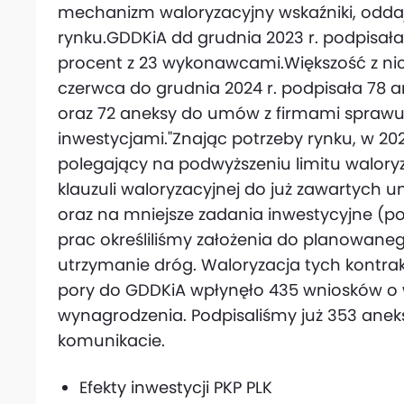
mechanizm waloryzacyjny wskaźniki, odda
rynku.GDDKiA dd grudnia 2023 r. podpisał
procent z 23 wykonawcami.Większość z ni
czerwca do grudnia 2024 r. podpisała 78
oraz 72 aneksy do umów z firmami spraw
inwestycjami."Znając potrzeby rynku, w 202
polegający na podwyższeniu limitu walor
klauzuli waloryzacyjnej do już zawartych
oraz na mniejsze zadania inwestycyjne (po
prac określiliśmy założenia do planowa
utrzymanie dróg. Waloryzacja tych kontrakt
pory do GDDKiA wpłynęło 435 wniosków o 
wynagrodzenia. Podpisaliśmy już 353 anek
komunikacie.
Efekty inwestycji PKP PLK