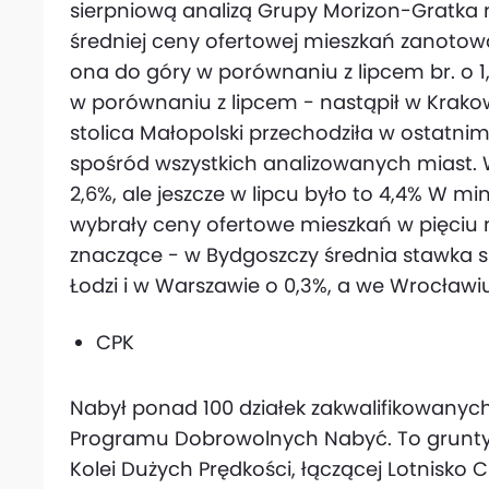
sierpniową analizą Grupy Morizon-Gratka 
średniej ceny ofertowej mieszkań zanotowa
ona do góry w porównaniu z lipcem br. o 1,7
w porównaniu z lipcem - nastąpił w Krako
stolica Małopolski przechodziła w ostatnim
spośród wszystkich analizowanych miast.
2,6%, ale jeszcze w lipcu było to 4,4% W 
wybrały ceny ofertowe mieszkań w pięciu m
znaczące - w Bydgoszczy średnia stawka s
Łodzi i w Warszawie o 0,3%, a we Wrocławiu
CPK
Nabył ponad 100 działek zakwalifikowanyc
Programu Dobrowolnych Nabyć. To grunty p
Kolei Dużych Prędkości, łączącej Lotnisko 