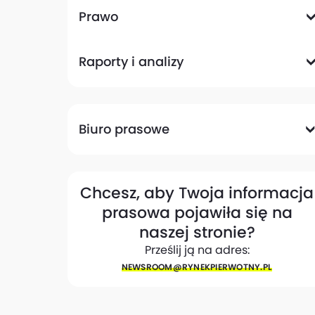
Komunikacyjna
Magazynowa
Plany zagospodarowania przestrzennego
Pozwolenia na budowę
Przetargi
Społeczna
Prawo
Analizy prawne
Zmiany w przepisach
Raporty i analizy
Analizy ekspertów
Raporty
Trendy rynkowe
Biuro prasowe
Biuro prasowe
Materiały dla mediów
Eksperci
My w mediach
Kontakt
Chcesz, aby Twoja informacja
prasowa pojawiła się na
naszej stronie?
Prześlij ją na adres:
NEWSROOM@​RYNEKPIERWOTNY.PL