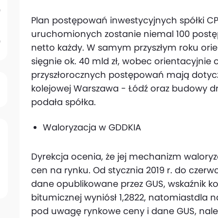
Plan postępowań inwestycyjnych spółki CPK
uruchomionych zostanie niemal 100 postęp
netto każdy. W samym przyszłym roku ori
sięgnie ok. 40 mld zł, wobec orientacyjnie o
przyszłorocznych postępowań mają dotyczy
kolejowej Warszawa - Łódź oraz budowy dróg
podała spółka.
Waloryzacja w GDDKIA
Dyrekcja ocenia, że jej mechanizm walory
cen na rynku. Od stycznia 2019 r. do czerw
dane opublikowane przez GUS, wskaźnik ko
bitumicznej wyniósł 1,2822, natomiastdla n
pod uwagę rynkowe ceny i dane GUS, należ