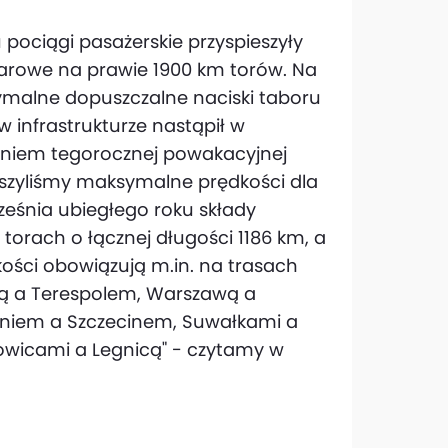
pociągi pasażerskie przyspieszyły
warowe na prawie 1900 km torów. Na
ymalne dopuszczalne naciski taboru
 w infrastrukturze nastąpił w
żeniem tegorocznej powakacyjnej
ększyliśmy maksymalne prędkości dla
eśnia ubiegłego roku składy
orach o łącznej długości 1186 km, a
ości obowiązują m.in. na trasach
ą a Terespolem, Warszawą a
niem a Szczecinem, Suwałkami a
towicami a Legnicą" - czytamy w