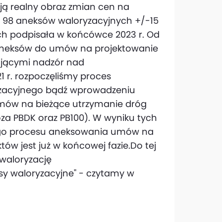
ją realny obraz zmian cen na
a 98 aneksów waloryzacyjnych +/-15
ch podpisała w końcówce 2023 r. Od
 aneksów do umów na projektowanie
ującymi nadzór nad
1 r. rozpoczęliśmy proces
yzacyjnego bądź wprowadzeniu
 umów na bieżące utrzymanie dróg
za PBDK oraz PB100). W wyniku tych
nego procesu aneksowania umów na
ów jest już w końcowej fazie.Do tej
waloryzację
sy waloryzacyjne" - czytamy w