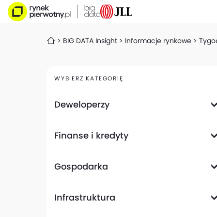
BIG DATA Insight
Informacje rynkowe
Tygod
WYBIERZ KATEGORIĘ
Deweloperzy
Deweloperzy giełdowi
Finanse i kredyty
Analizy i raporty
Informacje giełdowe
Informacje ogólne
Wyniki finansowe
Gospodarka
Banki
Biznes
Informacje z gospodarki
Infrastruktura