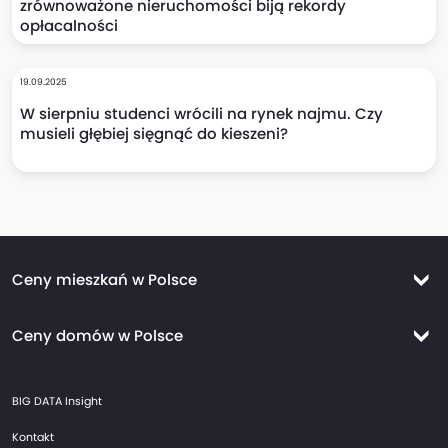
zrównoważone nieruchomości biją rekordy
opłacalności
19.09.2025
W sierpniu studenci wrócili na rynek najmu. Czy
musieli głębiej sięgnąć do kieszeni?
Ceny mieszkań w Polsce
Ceny mieszkań Warszawa
Ceny domów w Polsce
Ceny mieszkań Kraków
Ceny domów Warszawa
Ceny mieszkań Wrocław
BIG DATA Insight
Ceny domów Kraków
Ceny mieszkań Trójmiasto
Kontakt
Ceny domów Wrocław