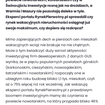
Świnoujściu inwestycje rosną jak na drożdżach, a
Warmia i Mazury nie pozostają daleko w tyle.
Eksperci portalu RynekPierwotny.pl sprawdzili czy
rynek wakacyjnych nieruchomości osiągnął już
swoje maksimum, czy dopiero się rozkręca?
Mimo zapierających dech w piersiach cen mieszkań
wakacyjnych wciąż nie brakuje na nie chętnych.
Może o tym świadczyć duży wzrost aktywności
inwestycyjnej firm deweloperskich. Z danych GUS
wynika, że w pięciu popularnych powiatach górskich
(karkonoskim, cieszyńskim, nowosądeckim,
tatrzańskim i nowotarskim) rozpoczęły one w
ubiegłym roku budowę blisko 1,1 tys. mieszkań, czyli
aż o 75% więcej niż rok wcześniej. Jak wskazują
eksperci portalu RynekPierwotny.pl z prawdziwym
boomem inwestycyjnym mamy do czynienia w
powiecie nowotarskim, na który przypada blisko 46%